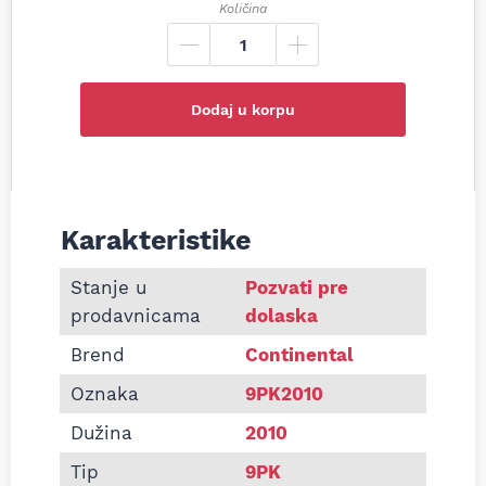
Količina
Dodaj u korpu
Karakteristike
Informacije o Pk kaiš Continental 9PK2010
Stanje u
Pozvati pre
prodavnicama
dolaska
Brend
Continental
Oznaka
9PK2010
Dužina
2010
Tip
9PK