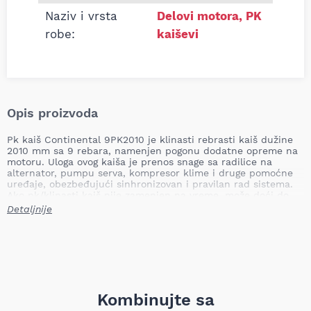
Naziv i vrsta
Delovi motora
,
PK
robe:
kaiševi
Opis proizvoda
Pk kaiš Continental 9PK2010 je klinasti rebrasti kaiš dužine
2010 mm sa 9 rebara, namenjen pogonu dodatne opreme na
motoru. Uloga ovog kaiša je prenos snage sa radilice na
alternator, pumpu serva, kompresor klime i druge pomoćne
uređaje, obezbeđujući sinhronizovan i pravilan rad sistema.
Ako pk/klinasti kaiš nije zamenjen na vreme, može doći do
proklizavanja, smanjenja učinka punjenja akumulatora,
Detaljnije
otkaza upravljačkog ili klima sistema, povećanog habanja
ležajeva i potencijalnog oštećenja motora usled pregrevanja
ili gubitka vitalnih pomoćnih funkcija.
Dužina: 2010 mm
Broj rebara: 9
Tip: klinasti rebrasti kaiš (PK)
Namena: teretna vozila
Kombinujte sa
Težina proizvoda: 0,28 kg