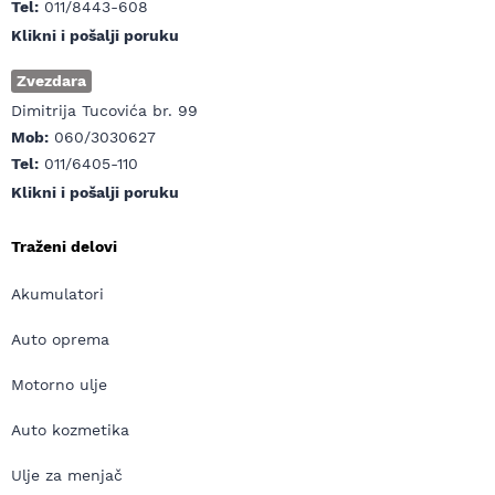
Tel:
011/8443-608
Klikni i pošalji poruku
Zvezdara
Dimitrija Tucovića br. 99
Mob:
060/3030627
Tel:
011/6405-110
Klikni i pošalji poruku
Traženi delovi
Akumulatori
Auto oprema
Motorno ulje
Auto kozmetika
Ulje za menjač