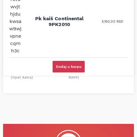
Uporedila sam sve
Odlična usluga i
moguće online
ljubazni prodavci.
prodavnice auto delova
Pk kaiš Continental
Nisam bio siguran koji je
5.160,00
RSD
i definitivno najbolje
9PK2010
tačan naziv i tip
cene su ovde. Kupila
kočionog cilindra bio
sam više puta auto
potreban za moju
delove iz MD Auto. Uvek
Tojotu, ali me je Miloš
dobra preporuka za
podsetio, istražio i
proizvođača i
preporučio
odgovarajuću opremu.
odgovarajućeg
Sve pohvale!
proizvođača.
Dodaj u korpu
Svetlana Večerinović, Beograd
Stefan Savić, Beograd (Toyota
(Opel Astra)
RAV4)