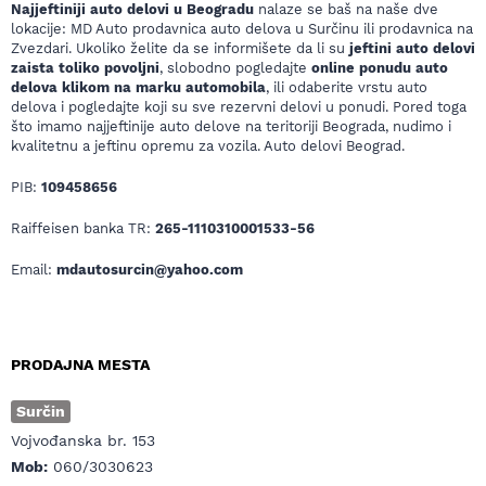
Najjeftiniji auto delovi u Beogradu
nalaze se baš na naše dve
lokacije: MD Auto prodavnica auto delova u Surčinu ili prodavnica na
Zvezdari. Ukoliko želite da se informišete da li su
jeftini auto delovi
zaista toliko povoljni
, slobodno pogledajte
online ponudu auto
delova klikom na marku automobila
, ili odaberite vrstu auto
delova i pogledajte koji su sve rezervni delovi u ponudi. Pored toga
što imamo najjeftinije auto delove na teritoriji Beograda, nudimo i
kvalitetnu a jeftinu opremu za vozila. Auto delovi Beograd.
PIB:
109458656
Raiffeisen banka TR:
265-1110310001533-56
Email:
mdautosurcin@yahoo.com
PRODAJNA MESTA
Surčin
Vojvođanska br. 153
Mob:
060/3030623