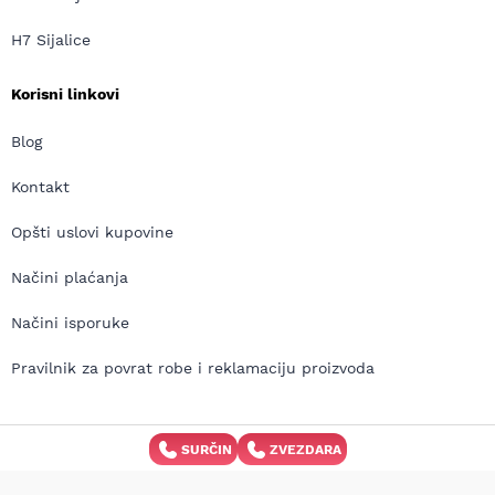
H7 Sijalice
Korisni linkovi
Blog
Kontakt
Opšti uslovi kupovine
Načini plaćanja
Načini isporuke
Pravilnik za povrat robe i reklamaciju proizvoda
SURČIN
ZVEZDARA
Copyright © MD Auto 2026 | Izrada internet prodavnice:
Avokado.rs