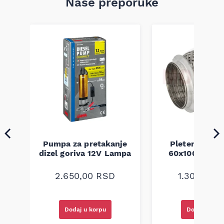
Naše preporuke
Pumpa za pretakanje
Pletenica au
a
dizel goriva 12V Lampa
60x100 unive
2.650,00
RSD
1.300,00
R
Dodaj u korpu
Dodaj u kor