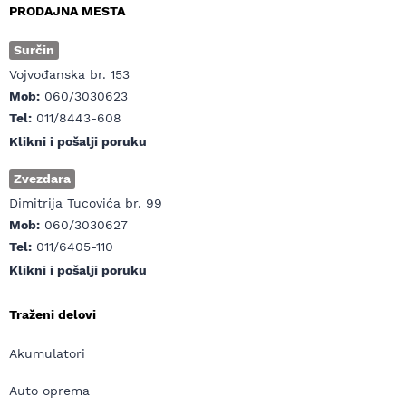
PRODAJNA MESTA
Surčin
Vojvođanska br. 153
Mob:
060/3030623
Tel:
011/8443-608
Klikni i pošalji poruku
Zvezdara
Dimitrija Tucovića br. 99
Mob:
060/3030627
Tel:
011/6405-110
Klikni i pošalji poruku
Traženi delovi
Akumulatori
Auto oprema