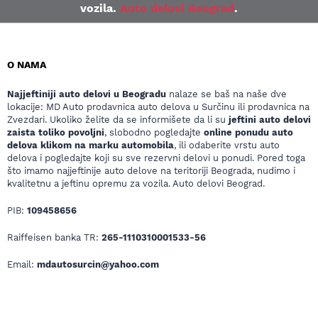
vozila.
Auto delovi Beograd
.
O NAMA
Najjeftiniji auto delovi u Beogradu
nalaze se baš na naše dve
lokacije: MD Auto prodavnica auto delova u Surčinu ili prodavnica na
Zvezdari. Ukoliko želite da se informišete da li su
jeftini auto delovi
zaista toliko povoljni
, slobodno pogledajte
online ponudu auto
delova klikom na marku automobila
, ili odaberite vrstu auto
delova i pogledajte koji su sve rezervni delovi u ponudi. Pored toga
što imamo najjeftinije auto delove na teritoriji Beograda, nudimo i
kvalitetnu a jeftinu opremu za vozila. Auto delovi Beograd.
PIB:
109458656
Raiffeisen banka TR:
265-1110310001533-56
Email:
mdautosurcin@yahoo.com