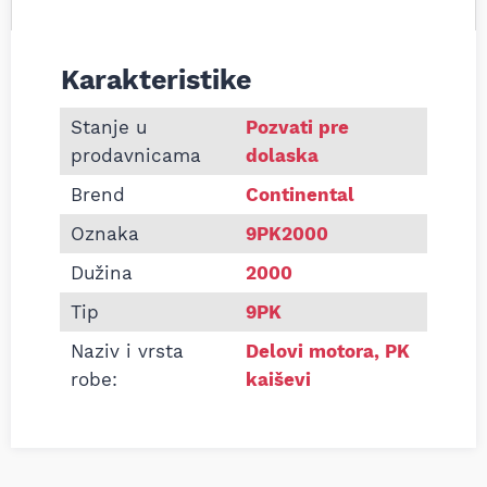
Karakteristike
Informacije o Pk kaiš Continental 9PK2000
Stanje u
Pozvati pre
prodavnicama
dolaska
Brend
Continental
Oznaka
9PK2000
Dužina
2000
Tip
9PK
Naziv i vrsta
Delovi motora
,
PK
robe:
kaiševi