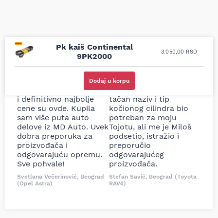
Pk kaiš Continental
3.050,00
RSD
9PK2000
Uporedila sam sve
Odlična usluga i
moguće online
ljubazni prodavci.
Dodaj u korpu
prodavnice auto delova
Nisam bio siguran koji je
i definitivno najbolje
tačan naziv i tip
cene su ovde. Kupila
kočionog cilindra bio
sam više puta auto
potreban za moju
delove iz MD Auto. Uvek
Tojotu, ali me je Miloš
dobra preporuka za
podsetio, istražio i
proizvođača i
preporučio
odgovarajuću opremu.
odgovarajućeg
Sve pohvale!
proizvođača.
Svetlana Večerinović, Beograd
Stefan Savić, Beograd (Toyota
(Opel Astra)
RAV4)