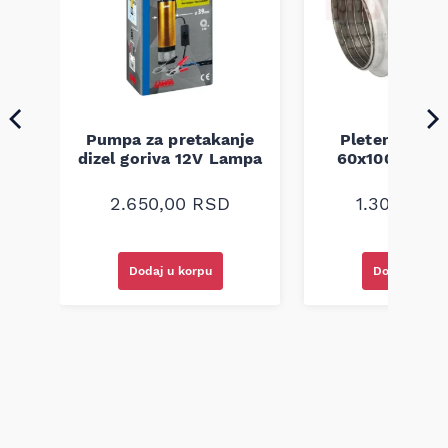
Pumpa za pretakanje
Pletenica au
a
dizel goriva 12V Lampa
60x100 unive
2.650,00
RSD
1.300,00
R
Dodaj u korpu
Dodaj u kor