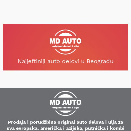
Najjeftiniji auto delovi u Beogradu
Prodaja i porudžbina original auto delova i ulja za
sva evropska, američka i azijska, putnička i kombi