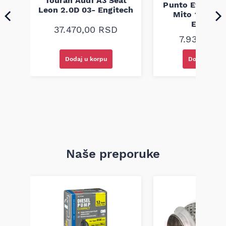
.9D
Touran Audi A3 Seat
Punto Evo Alf
Leon 2.0D 03- Engitech
Mito 1.3D 1.7
Engitec
37.470,00
RSD
7.930,00
R
Dodaj u korpu
Dodaj u kor
Naše preporuke