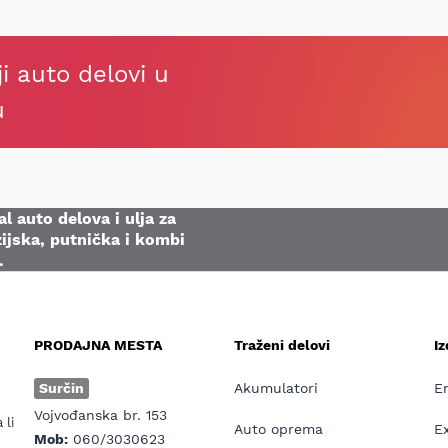
ji auto delovi u
u
l auto delova i ulja za
ijska, putnička i kombi
.
PRODAJNA MESTA
Traženi delovi
I
e
Surčin
Akumulatori
E
Vojvođanska br. 153
 li
Auto oprema
E
Mob:
060/3030623