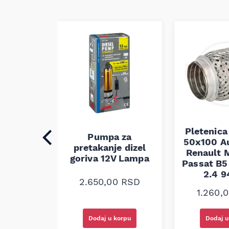
Pletenica
auspuha
Pumpa za
50x100 A
30
pretakanje dizel
Renault M
alna
goriva 12V Lampa
Passat B5 
2.4 
0
RSD
2.650,00
RSD
1.260,
korpu
Dodaj u korpu
Dodaj u