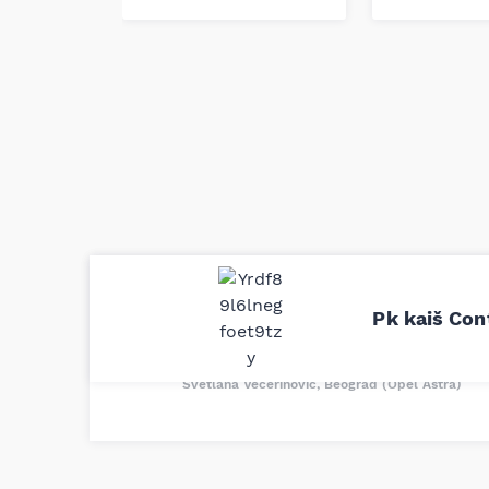
Uporedila sam sve moguće online pr
definitivno najbolje cene su ovde. K
Pk kaiš Con
delove iz MD Auto. Uvek dobra prep
odgovarajuću opremu. Sve pohvale!
Svetlana Večerinović, Beograd (Opel Astra)