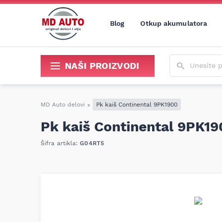
Blog
Otkup akumulatora
Unesite poja
NAŠI PROIZVODI
Sredstva za održavanje i popravku
MD Auto delovi
»
Pk kaiš Continental 9PK1900
Pk kaiš Continental 9PK19
Šifra artikla:
G04RT5