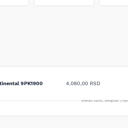
odavnice auto delova i
Odlična usluga i ljub
upila sam više puta auto
tačan naziv i tip koč
tinental 9PK1900
4.080,00
RSD
oruka za proizvođača i
ali me je Miloš podse
proizvođača.
Stefan Savić, Beograd (Toy