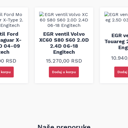
 transmisiju snage i
menzionih zahteva, što
cifikacijama vozila.
il Ford
EGR ventil Volvo
EGR ve
aguar X-
XC60 S80 S60 2.0D
Touareg 
2D 04-09
2.4D 06-18
Eng
tech
Engitech
10.94
,00
RSD
15.270,00
RSD
 korpu
Dodaj u korpu
Dodaj
Naše preporuke