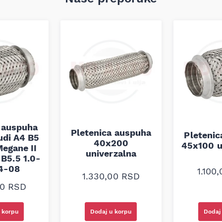
 auspuha
Pletenica auspuha
Pleteni
udi A4 B5
40x200
45x100 u
egane II
univerzalna
B5.5 1.0-
94-08
1.100
1.330,00
RSD
00
RSD
 korpu
Dodaj u korpu
Dodaj