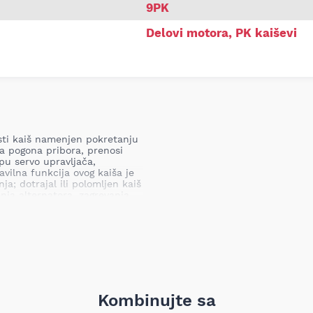
9PK
Delovi motora
,
PK kaiševi
asti kaiš namenjen pokretanju
 pogona pribora, prenosi
pu servo upravljača,
ilna funkcija ovog kaiša je
a; dotrajal ili polomljen kaiš
nja alternatora, zagrevanja
og zastoja vozila, što
transportne i automobilske
Kombinujte sa
im elementima i preciznoj