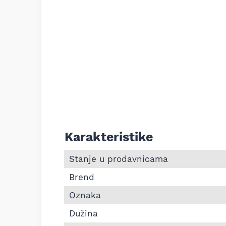
Karakteristike
Informacije o Pk kaiš Continental 9PK19
Stanje u prodavnicama
Brend
Oznaka
Dužina