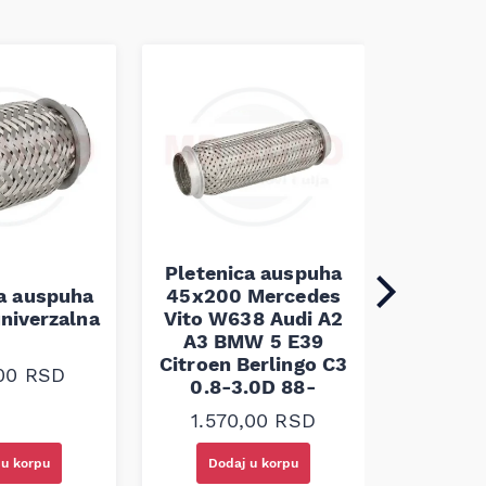
Pletenica auspuha
ca auspuha
45x200 Mercedes
Pleten
niverzalna
Vito W638 Audi A2
60x100 
A3 BMW 5 E39
Citroen Berlingo C3
,00
RSD
1.30
0.8-3.0D 88-
1.570,00
RSD
 u korpu
Dodaj u korpu
Doda