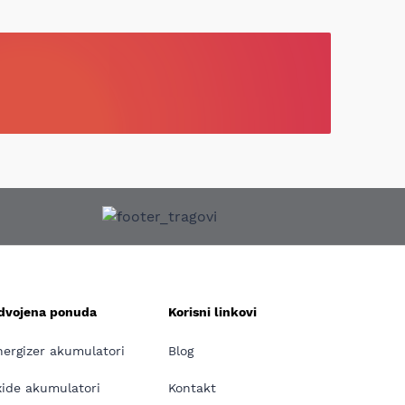
zdvojena ponuda
Korisni linkovi
nergizer akumulatori
Blog
xide akumulatori
Kontakt