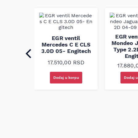
izradi. Ovaj pk kaiš je dizajniran za pouzdanu
zadovoljava fabričke standarde kvaliteta i di
omogućava zamenu u skladu sa originalnim spe
EGR vent
til VW
EGR ventil
Mondeo J
5D 03-10
Mercedes C E CLS
Type 2.
ech
3.0D 05- Engitech
Engi
00
RSD
17.510,00
RSD
17.880
korpu
Dodaj u korpu
Dodaj u