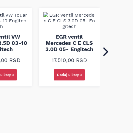
EGR v
Mondeo
ntil VW
EGR ventil
Type 2
2.5D 03-10
Mercedes C E CLS
En
itech
3.0D 05- Engitech
17.8
0,00
RSD
17.510,00
RSD
 u korpu
Dodaj u korpu
Doda