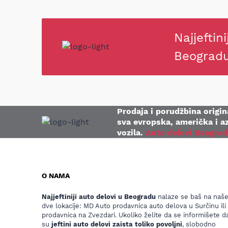
Najjeftini
Beograd
Prodaja i porudžbina origina
sva evropska, američka i az
vozila.
Auto delovi Beograd
O NAMA
Najjeftiniji auto delovi u Beogradu
nalaze se baš na naš
dve lokacije: MD Auto prodavnica auto delova u Surčinu ili
prodavnica na Zvezdari. Ukoliko želite da se informišete da
su
jeftini auto delovi zaista toliko povoljni
, slobodno