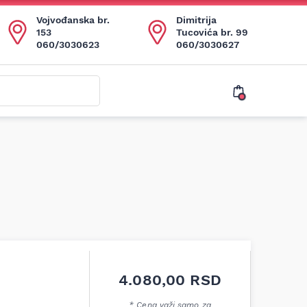
Vojvođanska br.
Dimitrija
153
Tucovića br. 99
060/3030623
060/3030627
4.080,00
RSD
* Cena važi samo za