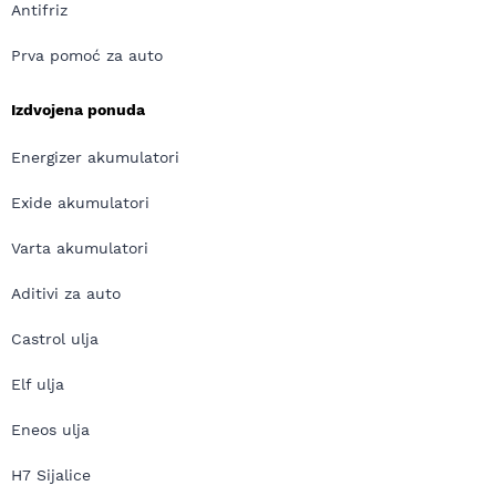
Antifriz
Prva pomoć za auto
Izdvojena ponuda
Energizer akumulatori
Exide akumulatori
Varta akumulatori
Aditivi za auto
Castrol ulja
Elf ulja
Eneos ulja
H7 Sijalice