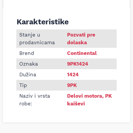
Karakteristike
Informacije o Pk kaiš Continental 9PK1424
Stanje u
Pozvati pre
prodavnicama
dolaska
Brend
Continental
Oznaka
9PK1424
Dužina
1424
Tip
9PK
Naziv i vrsta
Delovi motora
,
PK
robe:
kaiševi