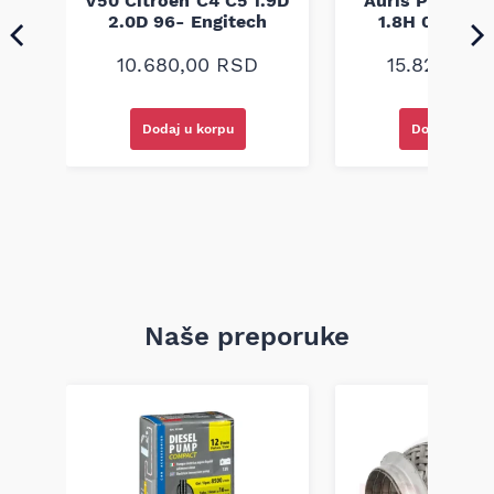
V50 Citroen C4 C5 1.9D
Auris Prius Le
ia
2.0D 96- Engitech
1.8H 08- Eng
9
10.680,00
RSD
15.820,00
Dodaj u korpu
Dodaj u kor
Naše preporuke