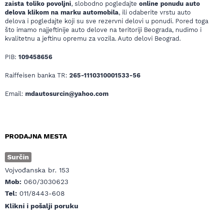
zaista toliko povoljni
, slobodno pogledajte
online ponudu auto
delova klikom na marku automobila
, ili odaberite vrstu auto
delova i pogledajte koji su sve rezervni delovi u ponudi. Pored toga
što imamo najjeftinije auto delove na teritoriji Beograda, nudimo i
kvalitetnu a jeftinu opremu za vozila. Auto delovi Beograd.
PIB:
109458656
Raiffeisen banka TR:
265-1110310001533-56
Email:
mdautosurcin@yahoo.com
PRODAJNA MESTA
Surčin
Vojvođanska br. 153
Mob:
060/3030623
Tel:
011/8443-608
Klikni i pošalji poruku