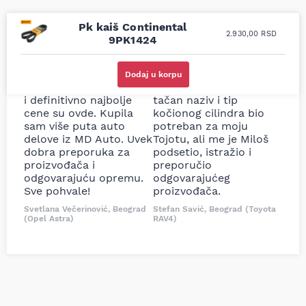
Pk kaiš Continental
2.930,00
RSD
9PK1424
Uporedila sam sve
Odlična usluga i
moguće online
ljubazni prodavci.
Dodaj u korpu
prodavnice auto delova
Nisam bio siguran koji je
i definitivno najbolje
tačan naziv i tip
cene su ovde. Kupila
kočionog cilindra bio
sam više puta auto
potreban za moju
delove iz MD Auto. Uvek
Tojotu, ali me je Miloš
dobra preporuka za
podsetio, istražio i
proizvođača i
preporučio
odgovarajuću opremu.
odgovarajućeg
Sve pohvale!
proizvođača.
Svetlana Večerinović, Beograd
Stefan Savić, Beograd (Toyota
(Opel Astra)
RAV4)