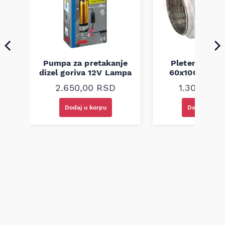
a
Pumpa za pretakanje
Pletenica au
dizel goriva 12V Lampa
60x100 unive
2.650,00
RSD
1.300,00
R
Dodaj u korpu
Dodaj u kor