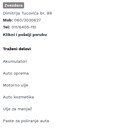
Zvezdara
Dimitrija Tucovića br. 99
Mob:
060/3030627
Tel:
011/6405-110
Klikni i pošalji poruku
Traženi delovi
Akumulatori
Auto oprema
Motorno ulje
Auto kozmetika
Ulje za menjač
Paste za poliranje auta