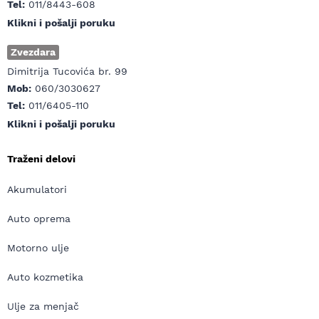
Tel:
011/8443-608
Klikni i pošalji poruku
Zvezdara
Dimitrija Tucovića br. 99
Mob:
060/3030627
Tel:
011/6405-110
Klikni i pošalji poruku
Traženi delovi
Akumulatori
Auto oprema
Motorno ulje
Auto kozmetika
Ulje za menjač