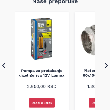
Naše preporuke
Pumpa za pretakanje
Pletenica au
a
dizel goriva 12V Lampa
60x100 unive
2.650,00
RSD
1.300,00
R
Dodaj u korpu
Dodaj u kor