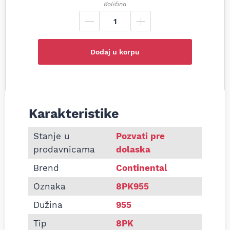
Količina
Dodaj u korpu
Karakteristike
Informacije o Pk kaiš Continental 8PK955
Stanje u
Pozvati pre
prodavnicama
dolaska
Brend
Continental
Oznaka
8PK955
Dužina
955
Tip
8PK