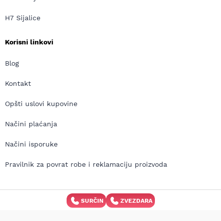
H7 Sijalice
Korisni linkovi
Blog
Kontakt
Opšti uslovi kupovine
Načini plaćanja
Načini isporuke
Pravilnik za povrat robe i reklamaciju proizvoda
SURČIN
ZVEZDARA
Copyright © MD Auto 2026 | Izrada internet prodavnice:
Avokado.rs