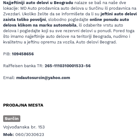
Najjeftiniji auto delovi u Beogradu
nalaze se baš na naše dve
lokacije: MD Auto prodavnica auto delova u Surčinu ili prodavnica na
Zvezdari. Ukoliko želite da se informišete da li su
jeftini auto delovi
zaista toliko povoljni
, slobodno pogledajte
online ponudu auto
delova klikom na marku automobila
, ili odaberite vrstu auto
delova i pogledajte koji su sve rezervni delovi u ponudi. Pored toga
što imamo najjeftinije auto delove na teritoriji Beograda, nudimo i
kvalitetnu a jeftinu opremu za vozila. Auto delovi Beograd.
PIB:
109458656
Raiffeisen banka TR:
265-1110310001533-56
Email:
mdautosurcin@yahoo.com
PRODAJNA MESTA
Surčin
Vojvođanska br. 153
Mob:
060/3030623