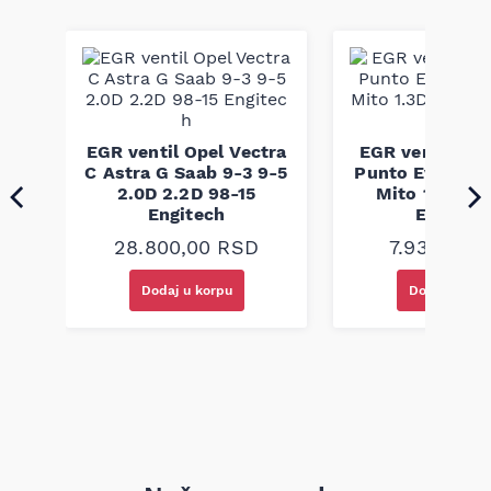
Continental je priznat proizvođač auto-delova sa dugom
tradicijom u proizvodnji pogonskih kaiševa koji kombinuju
izdržljivost i preciznu geometriju rebara radi efikasnog
prenosa snage i smanjenja buke. Ovaj proizvod je izrađen po
fabričkim standardima koji garantuju kompatibilnost i
pouzdanost u radu, pod uslovom pravilne montaže i
održavanja.
60
EGR ventil Opel Vectra
EGR ventil Fia
6-
C Astra G Saab 9-3 9-5
Punto Evo Alf
2.0D 2.2D 98-15
Mito 1.3D 1.7
Engitech
Engitec
28.800,00
RSD
7.930,00
R
Dodaj u korpu
Dodaj u kor