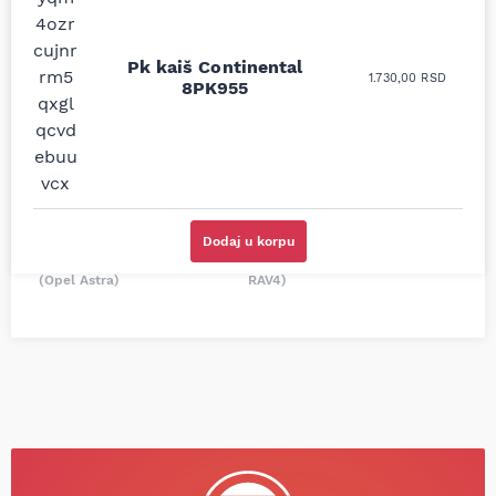
Uporedila sam sve
Odlična usluga i
moguće online
ljubazni prodavci.
prodavnice auto delova
Pk kaiš Continental
Nisam bio siguran koji je
1.730,00
RSD
i definitivno najbolje
8PK955
tačan naziv i tip
cene su ovde. Kupila
kočionog cilindra bio
sam više puta auto
potreban za moju
delove iz MD Auto. Uvek
Tojotu, ali me je Miloš
dobra preporuka za
podsetio, istražio i
proizvođača i
preporučio
odgovarajuću opremu.
odgovarajućeg
Sve pohvale!
proizvođača.
Dodaj u korpu
Svetlana Večerinović, Beograd
Stefan Savić, Beograd (Toyota
(Opel Astra)
RAV4)