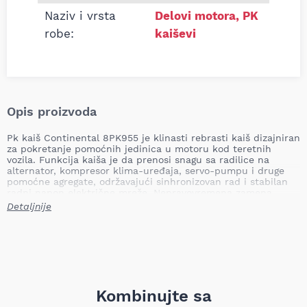
Naziv i vrsta
Delovi motora
,
PK
robe:
kaiševi
Opis proizvoda
Pk kaiš Continental 8PK955 je klinasti rebrasti kaiš dizajniran
za pokretanje pomoćnih jedinica u motoru kod teretnih
vozila. Funkcija kaiša je da prenosi snagu sa radilice na
alternator, kompresor klima-uređaja, servo-pumpu i druge
pomoćne agregate, održavajući sinhronizovan rad i stabilan
radni napon električne mreže. Nepravovremena zamena
pk/klinastog kaiša može dovesti do klizanja ili pucanja kaiša,
Detaljnije
pregrevanja agregata, gubitka napajanja alternatora,
smanjenja efikasnosti hlađenja i servoa, kao i do ozbiljnijih
oštećenja pratećih remenica i pumpi, što može uzrokovati
havariju vozila.
Dužina: 955,0 mm
Broj rebara: 8
Namena: teretna vozila
Kombinujte sa
Težina: 0,13 kg (TecDoc: 0,134 kg)