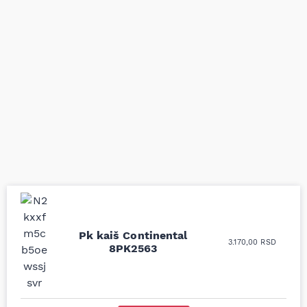
Uporedila sam sve
Odlična usluga i
Pk kaiš Continental
3.170,00
RSD
moguće online
ljubazni prodavci.
8PK2563
prodavnice auto delova
Nisam bio siguran koji je
i definitivno najbolje
tačan naziv i tip
cene su ovde. Kupila
kočionog cilindra bio
sam više puta auto
potreban za moju