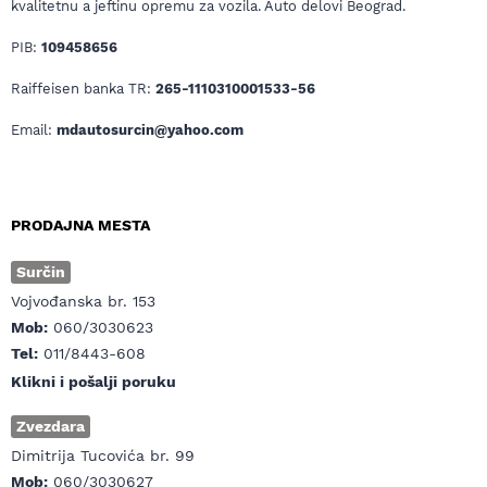
kvalitetnu a jeftinu opremu za vozila. Auto delovi Beograd.
PIB:
109458656
Raiffeisen banka TR:
265-1110310001533-56
Email:
mdautosurcin@yahoo.com
PRODAJNA MESTA
Surčin
Vojvođanska br. 153
Mob:
060/3030623
Tel:
011/8443-608
Klikni i pošalji poruku
Zvezdara
Dimitrija Tucovića br. 99
Mob:
060/3030627