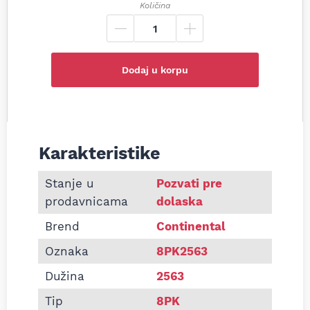
Količina
Dodaj u korpu
Karakteristike
Informacije o Pk kaiš Continental 8PK2563
Stanje u
Pozvati pre
prodavnicama
dolaska
Brend
Continental
Oznaka
8PK2563
Dužina
2563
Tip
8PK