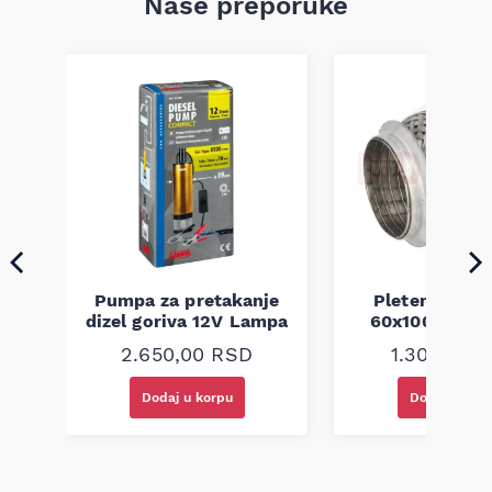
Naše preporuke
a
Pumpa za pretakanje
Pletenica au
dizel goriva 12V Lampa
60x100 unive
2.650,00
RSD
1.300,00
R
Dodaj u korpu
Dodaj u kor