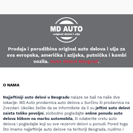
Prodaja i porudžbina original auto delova i ulja za
sva evropska, američka i azijska, putnička i kombi
vozila.
Auto delovi Beograd
.
O NAMA
Najjeftiniji auto delovi u Beogradu
nalaze se baš na naše dve
lokacije: MD Auto prodavnica auto delova u Surčinu ili prodavnica na
Zvezdari. Ukoliko želite da se informišete da li su
jeftini auto delovi
zaista toliko povoljni
, slobodno pogledajte
online ponudu auto
delova klikom na marku automobila
, ili odaberite vrstu auto
delova i pogledajte koji su sve rezervni delovi u ponudi. Pored toga
što imamo najjeftinije auto delove na teritoriji Beograda, nudimo i