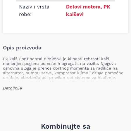
Naziv i vrsta
Delovi motora
,
PK
robe:
kaiševi
Opis proizvoda
Pk kaiš Continental 8PK2563 je klinasti rebrasti kaiš
namenjen pogonu pomoćnih agregata na vozilu. Njegova
osnovna uloga je prenos obrtnog momenta sa radilice na
alternator, pumpu serva, kompresor klime i druge pomoćne
uređaje, obezbeđujući pravilan rad sistema za hlađenje,
punjenje i upravljanje. Ako se pk/klinasti kaiš ne zameni na
vreme, može doći do proklizavanja, gubitka napajanja
Detaljnije
alternatora, pregrevanja motora, otkaza servo upravljača ili
klime, oštećenja ležajeva pomoćnih pumpi i potencijalnog
zaustavljanja vozila.
Dužina: 2563,0 mm
Broj rebara: 8
Primena: teretna vozila
Težina: 0,33 kg (TecDoc: 0,349 kg)
Kombinujte sa