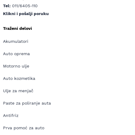
Tel:
011/6405-110
Klikni i pošalji poruku
Traženi delovi
Akumulatori
Auto oprema
Motorno ulje
Auto kozmetika
Ulje za menjač
Paste za poliranje auta
Antifriz
Prva pomoć za auto