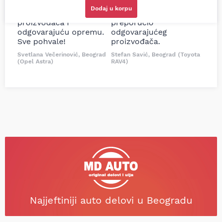
delove iz MD Auto. Uvek
Tojotu, ali me je Miloš
Dodaj u korpu
dobra preporuka za
podsetio, istražio i
proizvođača i
preporučio
odgovarajuću opremu.
odgovarajućeg
Sve pohvale!
proizvođača.
Svetlana Večerinović, Beograd
Stefan Savić, Beograd (Toyota
(Opel Astra)
RAV4)
Najjeftiniji auto delovi u Beogradu