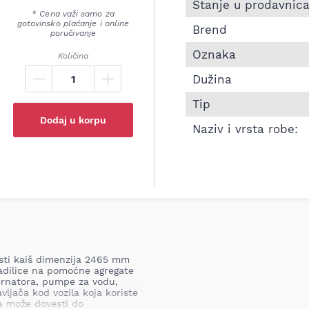
Informacije o Pk kaiš 
Stanje u prodavnic
* Cena važi samo za
gotovinsko plaćanje i online
Brend
poručivanje
Oznaka
Količina
Dužina
Tip
Dodaj u korpu
Naziv i vrsta robe:
asti kaiš dimenzija 2465 mm
adilice na pomoćne agregate
ternatora, pumpe za vodu,
ljača kod vozila koja koriste
a može dovesti do