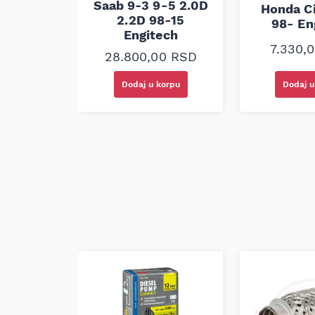
Saab 9-3 9-5 2.0D
D 01-
Honda Ci
2.2D 98-15
ech
98- En
Engitech
00
RSD
7.330,
28.800,00
RSD
korpu
Dodaj u korpu
Dodaj u