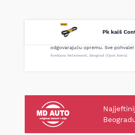
Uporedila sam sve moguće online pr
Pk kaiš Con
definitivno najbolje cene su ovde. K
delove iz MD Auto. Uvek dobra prep
odgovarajuću opremu. Sve pohvale!
Svetlana Večerinović, Beograd (Opel Astra)
Najjeftini
Beograd