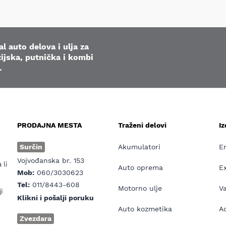
l auto delova i ulja za
ijska, putnička i kombi
.
PRODAJNA MESTA
Traženi delovi
I
e
Surčin
Akumulatori
E
Vojvođanska br. 153
 li
Auto oprema
E
Mob:
060/3030623
Tel:
011/8443-608
Motorno ulje
V
i
Klikni i pošalji poruku
Auto kozmetika
Ad
Zvezdara