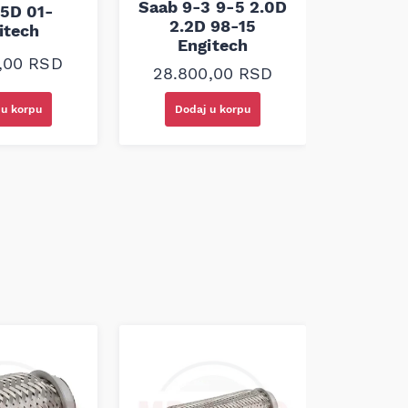
Saab 9-3 9-5 2.0D
.5D 01-
Honda 
2.2D 98-15
itech
98- 
Engitech
0,00
RSD
7.33
28.800,00
RSD
 u korpu
Dodaj u korpu
Doda