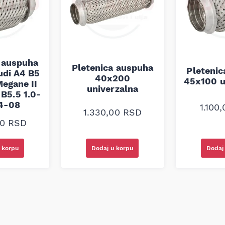
 auspuha
Pletenica auspuha
Pleteni
udi A4 B5
40x200
45x100 u
egane II
univerzalna
B5.5 1.0-
94-08
1.100
1.330,00
RSD
00
RSD
 korpu
Dodaj u korpu
Dodaj