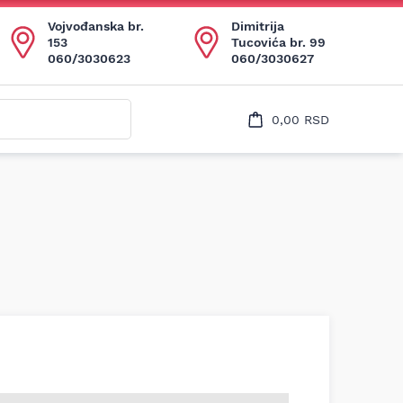
Uspešno ste dodali ovaj proizvod u vašu korpu.
Vojvođanska br.
Dimitrija
153
Tucovića br. 99
060/3030623
060/3030627
0,00
RSD