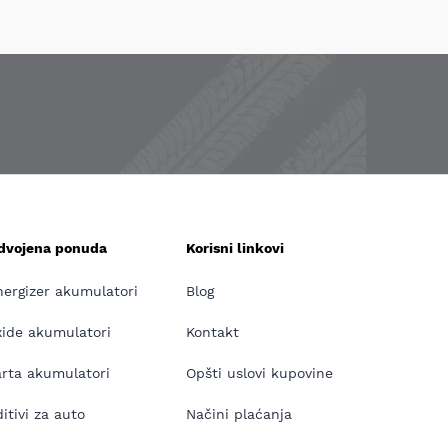
zdvojena ponuda
Korisni linkovi
nergizer akumulatori
Blog
xide akumulatori
Kontakt
arta akumulatori
Opšti uslovi kupovine
itivi za auto
Načini plaćanja