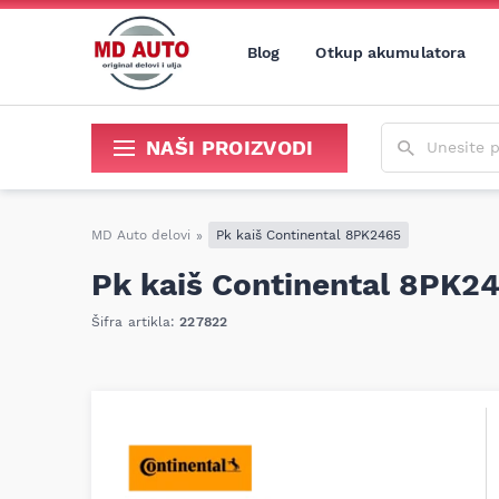
Blog
Otkup akumulatora
Unesite poja
NAŠI PROIZVODI
Sredstva za održavanje i popravku
MD Auto delovi
»
Pk kaiš Continental 8PK2465
Pk kaiš Continental 8PK2
Šifra artikla:
227822