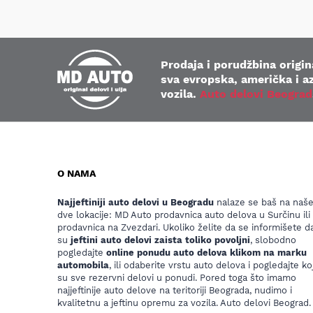
Prodaja i porudžbina origina
sva evropska, američka i az
vozila.
Auto delovi Beograd
O NAMA
Najjeftiniji auto delovi u Beogradu
nalaze se baš na naš
dve lokacije: MD Auto prodavnica auto delova u Surčinu ili
prodavnica na Zvezdari. Ukoliko želite da se informišete da
su
jeftini auto delovi zaista toliko povoljni
, slobodno
pogledajte
online ponudu auto delova klikom na marku
automobila
, ili odaberite vrstu auto delova i pogledajte koj
su sve rezervni delovi u ponudi. Pored toga što imamo
najjeftinije auto delove na teritoriji Beograda, nudimo i
kvalitetnu a jeftinu opremu za vozila. Auto delovi Beograd.