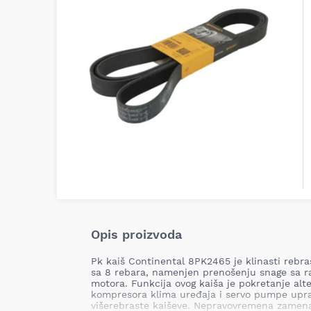
Opis proizvoda
Pk kaiš Continental 8PK2465 je klinasti rebr
sa 8 rebara, namenjen prenošenju snage sa r
motora. Funkcija ovog kaiša je pokretanje al
kompresora klima uređaja i servo pumpe uprav
višerebraste kaiševe. Nepravovremena zamen