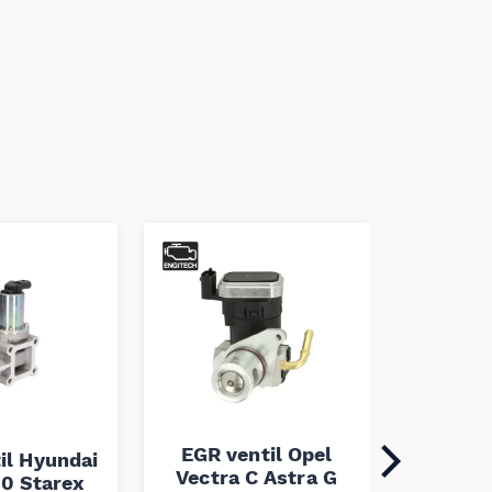
EGR ventil Opel
il Hyundai
EGR v
Vectra C Astra G
0 Starex
Astra