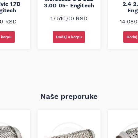
vic 1.7D
2.4 2
3.0D 05- Engitech
gitech
Eng
17.510,00
RSD
00
RSD
14.08
 korpu
Dodaj u korpu
Dodaj
Naše preporuke