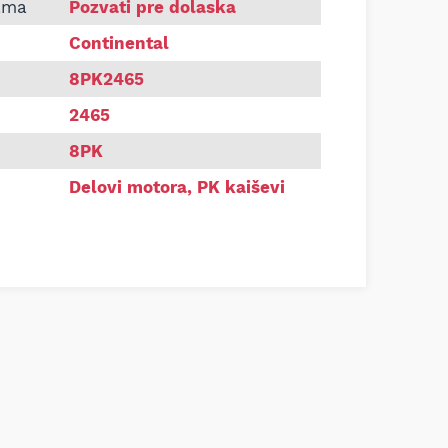
Continental 8PK2465
ama
Pozvati pre dolaska
Continental
8PK2465
2465
8PK
Delovi motora
,
PK kaiševi