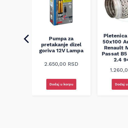
Pletenica
auspuha
Pumpa za
50x100 A
30
pretakanje dizel
Renault M
alna
goriva 12V Lampa
Passat B5 
2.4 
0
RSD
2.650,00
RSD
1.260,
korpu
Dodaj u korpu
Dodaj u