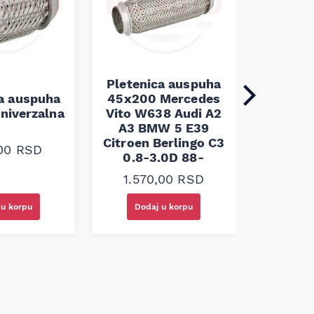
Pletenica auspuha
ca auspuha
45x200 Mercedes
Pleten
niverzalna
Vito W638 Audi A2
60x100 
A3 BMW 5 E39
Citroen Berlingo C3
,00
RSD
1.30
0.8-3.0D 88-
1.570,00
RSD
 u korpu
Dodaj u korpu
Doda