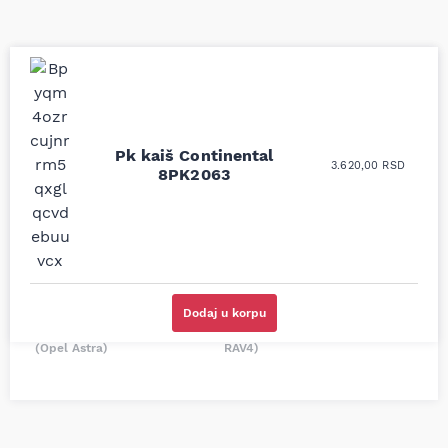
Uporedila sam sve
Odlična usluga i
moguće online
ljubazni prodavci.
prodavnice auto delova
Pk kaiš Continental
Nisam bio siguran koji je
3.620,00
RSD
i definitivno najbolje
8PK2063
tačan naziv i tip
cene su ovde. Kupila
kočionog cilindra bio
sam više puta auto
potreban za moju
delove iz MD Auto. Uvek
Tojotu, ali me je Miloš
dobra preporuka za
podsetio, istražio i
proizvođača i
preporučio
odgovarajuću opremu.
odgovarajućeg
Sve pohvale!
proizvođača.
Dodaj u korpu
Svetlana Večerinović, Beograd
Stefan Savić, Beograd (Toyota
(Opel Astra)
RAV4)