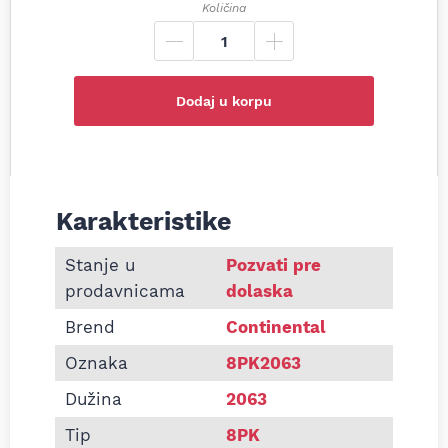
Količina
Dodaj u korpu
Karakteristike
Informacije o Pk kaiš Continental 8PK2063
Stanje u
Pozvati pre
prodavnicama
dolaska
Brend
Continental
Oznaka
8PK2063
Dužina
2063
Tip
8PK