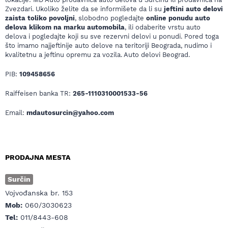
Zvezdari. Ukoliko želite da se informišete da li su
jeftini auto delovi
zaista toliko povoljni
, slobodno pogledajte
online ponudu auto
delova klikom na marku automobila
, ili odaberite vrstu auto
delova i pogledajte koji su sve rezervni delovi u ponudi. Pored toga
što imamo najjeftinije auto delove na teritoriji Beograda, nudimo i
kvalitetnu a jeftinu opremu za vozila. Auto delovi Beograd.
PIB:
109458656
Raiffeisen banka TR:
265-1110310001533-56
Email:
mdautosurcin@yahoo.com
PRODAJNA MESTA
Surčin
Vojvođanska br. 153
Mob:
060/3030623
Tel:
011/8443-608