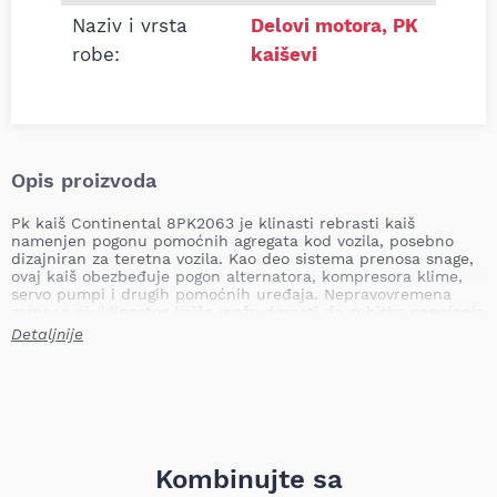
Naziv i vrsta
Delovi motora
,
PK
robe:
kaiševi
Opis proizvoda
Pk kaiš Continental 8PK2063 je klinasti rebrasti kaiš
namenjen pogonu pomoćnih agregata kod vozila, posebno
dizajniran za teretna vozila. Kao deo sistema prenosa snage,
ovaj kaiš obezbeđuje pogon alternatora, kompresora klime,
servo pumpi i drugih pomoćnih uređaja. Nepravovremena
zamena pk/klinastog kaiša može dovesti do gubitka napajanja
električnih sistema, pregrevanja zbog nefunkcionalnog
Detaljnije
ventilatora ili klime, oštećenja agregata usled klizanja ili
pucanja kaiša i potencijalnog zastoja vozila.
Dužina: 2063 mm
Broj rebara: 8
Primena: teretna vozila
Težina: 0,275 kg
Kombinujte sa
Continental je priznati proizvođač gumenih i transportnih