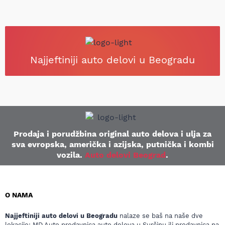
Najjeftiniji auto delovi u Beogradu
Prodaja i porudžbina original auto delova i ulja za
sva evropska, američka i azijska, putnička i kombi
vozila.
Auto delovi Beograd
.
O NAMA
Najjeftiniji auto delovi u Beogradu
nalaze se baš na naše dve
lokacije: MD Auto prodavnica auto delova u Surčinu ili prodavnica na