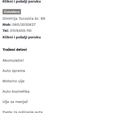
Klikni i pošalji poruku
Zvezdara
Dimitrija Tucovića br. 99
Mob:
060/3030627
Tel:
011/6405-110
Klikni i pošalji poruku
Traženi delovi
Akumulatori
Auto oprema
Motorno ulje
Auto kozmetika
Ulje za menjač
Paste za poliranje auta