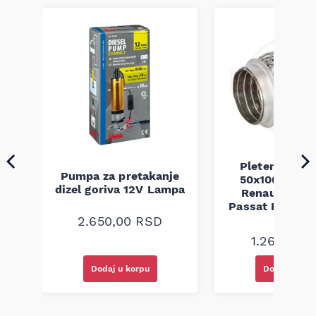
Pletenica au
Pumpa za pretakanje
50x100 Audi 
a
dizel goriva 12V Lampa
Renault Mega
Passat B5 B5.5 
94-08
2.650,00
RSD
1.260,00
R
Dodaj u korpu
Dodaj u kor