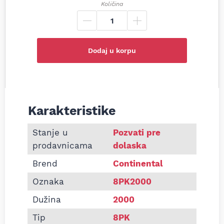
Količina
Dodaj u korpu
Karakteristike
Informacije o Pk kaiš Continental 8PK2000
Stanje u
Pozvati pre
prodavnicama
dolaska
Brend
Continental
Oznaka
8PK2000
Dužina
2000
Tip
8PK