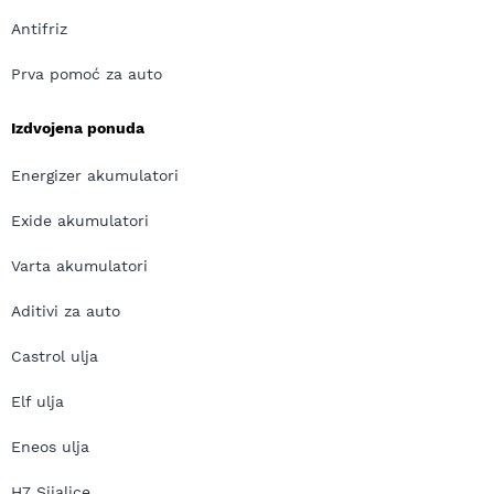
Antifriz
Prva pomoć za auto
Izdvojena ponuda
Energizer akumulatori
Exide akumulatori
Varta akumulatori
Aditivi za auto
Castrol ulja
Elf ulja
Eneos ulja
H7 Sijalice