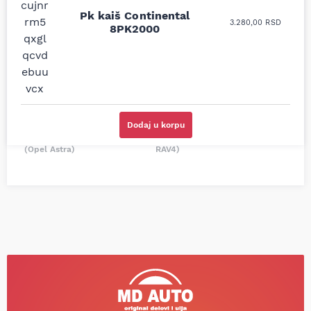
moguće online
ljubazni prodavci.
prodavnice auto delova
Pk kaiš Continental
Nisam bio siguran koji je
3.280,00
RSD
i definitivno najbolje
8PK2000
tačan naziv i tip
cene su ovde. Kupila
kočionog cilindra bio
sam više puta auto
potreban za moju
delove iz MD Auto. Uvek
Tojotu, ali me je Miloš
dobra preporuka za
podsetio, istražio i
proizvođača i
preporučio
odgovarajuću opremu.
odgovarajućeg
Sve pohvale!
proizvođača.
Dodaj u korpu
Svetlana Večerinović, Beograd
Stefan Savić, Beograd (Toyota
(Opel Astra)
RAV4)