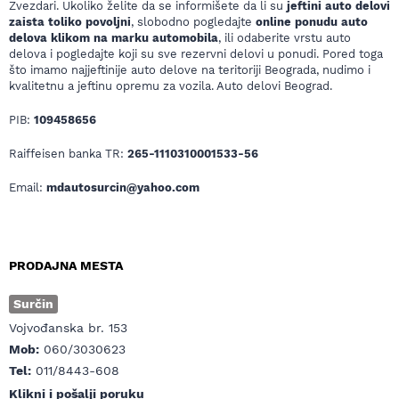
Zvezdari. Ukoliko želite da se informišete da li su
jeftini auto delovi
zaista toliko povoljni
, slobodno pogledajte
online ponudu auto
delova klikom na marku automobila
, ili odaberite vrstu auto
delova i pogledajte koji su sve rezervni delovi u ponudi. Pored toga
što imamo najjeftinije auto delove na teritoriji Beograda, nudimo i
kvalitetnu a jeftinu opremu za vozila. Auto delovi Beograd.
PIB:
109458656
Raiffeisen banka TR:
265-1110310001533-56
Email:
mdautosurcin@yahoo.com
PRODAJNA MESTA
Surčin
Vojvođanska br. 153
Mob:
060/3030623
Tel:
011/8443-608
Klikni i pošalji poruku