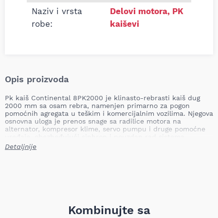
Naziv i vrsta
Delovi motora
,
PK
robe:
kaiševi
Opis proizvoda
Pk kaiš Continental 8PK2000 je klinasto-rebrasti kaiš dug
2000 mm sa osam rebra, namenjen primarno za pogon
pomoćnih agregata u teškim i komercijalnim vozilima. Njegova
osnovna uloga je prenos snage sa radilice motora na
alternator, kompresor klime, servo pumpu i druge pomoćne
uređaje, obezbeđujući sinhron i pouzdan rad sistema.
Nepravovremena zamena pk/klinastog kaiša može dovesti do
Detaljnije
proklizavanja, smanjenog punjenja akumulatora, pregrevanja
upravljačkog serva ili kvara pomoćnih uređaja, što utiče na
bezbednost i funkcionalnost vozila i može prouzrokovati veće
mehaničke kvarove.
Dužina: 2000 mm
Broj rebra: 8
Težina: 0,26 kg (navedeno u dokumentaciji)
Kombinujte sa
Težina (TecDoc): 0,267 kg