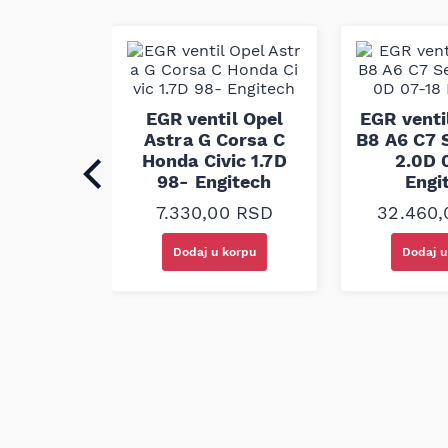
Continental je prepoznatljiv po primeni napre
procesa koji obezbeđuju otpornost na habanje
dobar prenos snage kroz radni vek kaiša. Ova
zadovolji fabričke zahteve za performanse i izd
propisane standarde kvaliteta za ugradnju u v
dimenzija 8PK1850.
l Ford
EGR ventil Opel
EGR venti
laxy S-
Astra G Corsa C
B8 A6 C7 
 02-15
Honda Civic 1.7D
2.0D 
ech
98- Engitech
Engi
00
RSD
7.330,00
RSD
32.460
korpu
Dodaj u korpu
Dodaj u