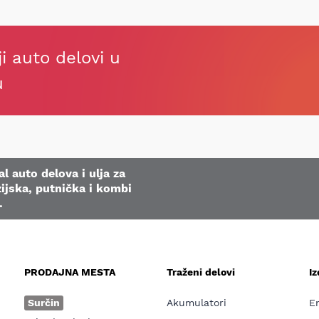
ji auto delovi u
u
l auto delova i ulja za
ijska, putnička i kombi
.
PRODAJNA MESTA
Traženi delovi
I
e
Surčin
Akumulatori
E