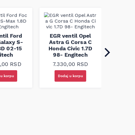
EGR ven
B8 A6 C
ntil Ford
EGR ventil Opel
2.0
alaxy S-
Astra G Corsa C
En
8D 02-15
Honda Civic 1.7D
itech
98- Engitech
32.4
0,00
RSD
7.330,00
RSD
 u korpu
Dodaj u korpu
Doda