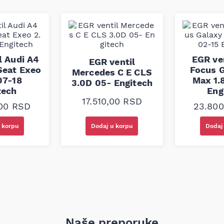
dnih materijala i proizvodnih
, stabilnost dimenzija i
j model je konstruisan da
ržljivost, i ispunjava
ozila koja zahtevaju PK kaiš
l Audi A4
EGR ve
EGR ventil
Seat Exeo
Focus G
Mercedes C E CLS
07-18
Max 1.
3.0D 05- Engitech
tech
Eng
17.510,00
RSD
,00
RSD
23.80
 korpu
Dodaj u korpu
Dodaj
Naše preporuke