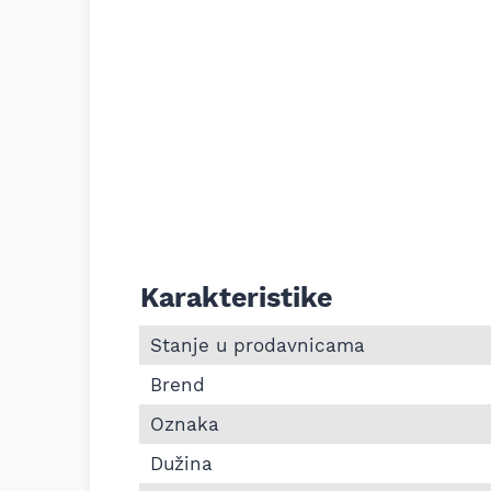
Karakteristike
Informacije o Pk kaiš Continental 8PK185
Stanje u prodavnicama
Brend
Oznaka
Dužina