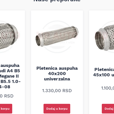
 auspuha
Pletenica auspuha
Pleteni
udi A4 B5
40x200
45x100 u
egane II
univerzalna
B5.5 1.0-
94-08
1.100
1.330,00
RSD
00
RSD
 korpu
Dodaj u korpu
Dodaj