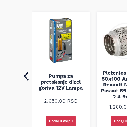
Pletenica
auspuha
Pumpa za
50x100 A
30
pretakanje dizel
Renault M
alna
goriva 12V Lampa
Passat B5 
2.4 
0
RSD
2.650,00
RSD
1.260,
korpu
Dodaj u korpu
Dodaj u