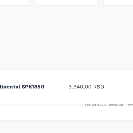
odavnice auto delova i
Odlična usluga i ljub
upila sam više puta auto
tačan naziv i tip koč
tinental 8PK1850
3.940,00
RSD
oruka za proizvođača i
ali me je Miloš podse
proizvođača.
Stefan Savić, Beograd (Toy