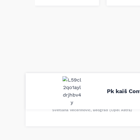
Uporedila sam sve moguće online pr
definitivno najbolje cene su ovde. K
Pk kaiš Con
delove iz MD Auto. Uvek dobra prep
odgovarajuću opremu. Sve pohvale!
Svetlana Večerinović, Beograd (Opel Astra)