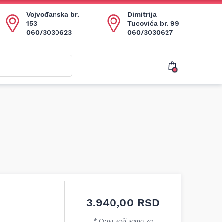
Vojvođanska br.
Dimitrija
153
Tucovića br. 99
060/3030623
060/3030627
3.940,00
RSD
* Cena važi samo za