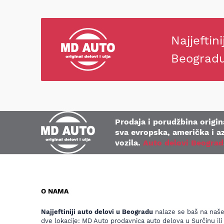
Najjeftini
Beograd
Prodaja i porudžbina origina
sva evropska, američka i az
vozila.
Auto delovi Beograd
O NAMA
Najjeftiniji auto delovi u Beogradu
nalaze se baš na naš
dve lokacije: MD Auto prodavnica auto delova u Surčinu ili