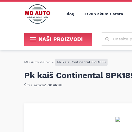
Blog
Otkup akumulatora
Unesite poja
NAŠI PROIZVODI
Sredstva za održavanje i popravku
MD Auto delovi
»
Pk kaiš Continental 8PK1850
Pk kaiš Continental 8PK18
Šifra artikla:
G04RSU