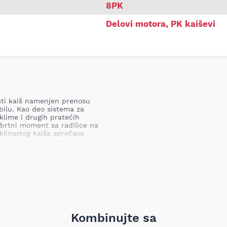
8PK
Delovi motora
,
PK kaiševi
asti kaiš namenjen prenosu
ilu. Kao deo sistema za
lime i drugih pratećih
obrtni moment sa radilice na
linastog kaiša sprečava
, pregrevanje motora i
en kaiš može dovesti do
anja servo sistemom i kvara
Kombinujte sa