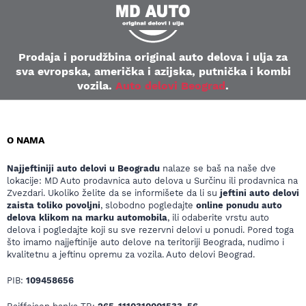
Prodaja i porudžbina original auto delova i ulja za
sva evropska, američka i azijska, putnička i kombi
vozila.
Auto delovi Beograd
.
O NAMA
Najjeftiniji auto delovi u Beogradu
nalaze se baš na naše dve
lokacije: MD Auto prodavnica auto delova u Surčinu ili prodavnica na
Zvezdari. Ukoliko želite da se informišete da li su
jeftini auto delovi
zaista toliko povoljni
, slobodno pogledajte
online ponudu auto
delova klikom na marku automobila
, ili odaberite vrstu auto
delova i pogledajte koji su sve rezervni delovi u ponudi. Pored toga
što imamo najjeftinije auto delove na teritoriji Beograda, nudimo i
kvalitetnu a jeftinu opremu za vozila. Auto delovi Beograd.
PIB:
109458656