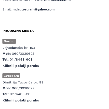
Raiffeisen banka TR:
265-1110310001533-56
Email:
mdautosurcin@yahoo.com
PRODAJNA MESTA
Surčin
Vojvođanska br. 153
Mob:
060/3030623
Tel:
011/8443-608
Klikni i pošalji poruku
Zvezdara
Dimitrija Tucovića br. 99
Mob:
060/3030627
Tel:
011/6405-110
Klikni i pošalji poruku