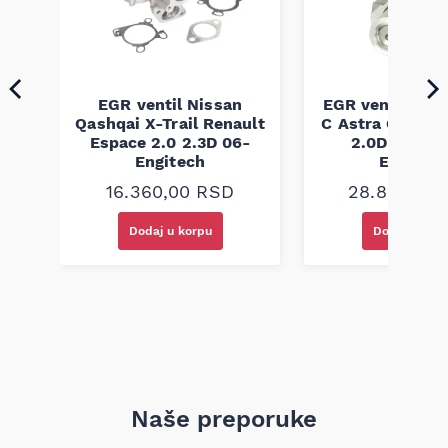
EGR ventil Nissan
EGR ventil Opel
s C
Qashqai X-Trail Renault
C Astra G Saab 
Espace 2.0 2.3D 06-
2.0D 2.2D 9
Engitech
Engitec
16.360,00
RSD
28.800,00
Dodaj u korpu
Dodaj u kor
Naše preporuke