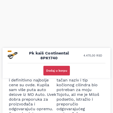
Pk kaiš Continental
4.470,00
RSD
8PK1740
Uporedila sam sve
Odlična usluga i
moguće online
ljubazni prodavci.
Dodaj u korpu
prodavnice auto delova
Nisam bio siguran koji je
i definitivno najbolje
tačan naziv i tip
cene su ovde. Kupila
kočionog cilindra bio
sam više puta auto
potreban za moju
delove iz MD Auto. Uvek
Tojotu, ali me je Miloš
dobra preporuka za
podsetio, istražio i
proizvođača i
preporučio
odgovarajuću opremu.
odgovarajućeg