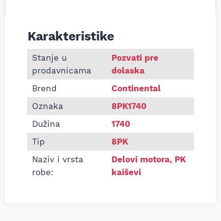
Karakteristike
Informacije o Pk kaiš Continental 8PK1740
Stanje u
Pozvati pre
prodavnicama
dolaska
Brend
Continental
Oznaka
8PK1740
Dužina
1740
Tip
8PK
Naziv i vrsta
Delovi motora
,
PK
robe:
kaiševi