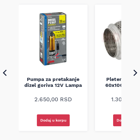
Pumpa za pretakanje
Pletenica au
a
dizel goriva 12V Lampa
60x100 unive
2.650,00
RSD
1.300,00
R
Dodaj u korpu
Dodaj u kor