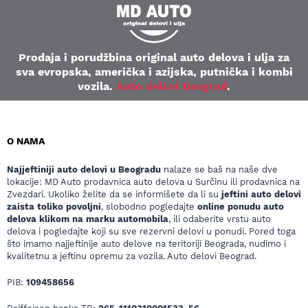
Prodaja i porudžbina original auto delova i ulja za
sva evropska, američka i azijska, putnička i kombi
vozila.
Auto delovi Beograd
.
O NAMA
Najjeftiniji auto delovi u Beogradu
nalaze se baš na naše dve
lokacije: MD Auto prodavnica auto delova u Surčinu ili prodavnica na
Zvezdari. Ukoliko želite da se informišete da li su
jeftini auto delovi
zaista toliko povoljni
, slobodno pogledajte
online ponudu auto
delova klikom na marku automobila
, ili odaberite vrstu auto
delova i pogledajte koji su sve rezervni delovi u ponudi. Pored toga
što imamo najjeftinije auto delove na teritoriji Beograda, nudimo i
kvalitetnu a jeftinu opremu za vozila. Auto delovi Beograd.
PIB:
109458656