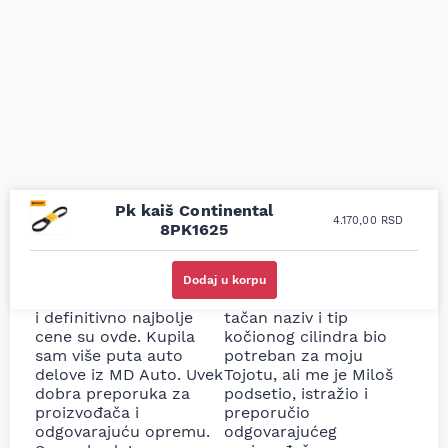
Pk kaiš Continental
4.170,00
RSD
8PK1625
Uporedila sam sve
Odlična usluga i
moguće online
ljubazni prodavci.
Dodaj u korpu
prodavnice auto delova
Nisam bio siguran koji je
i definitivno najbolje
tačan naziv i tip
cene su ovde. Kupila
kočionog cilindra bio
sam više puta auto
potreban za moju
delove iz MD Auto. Uvek
Tojotu, ali me je Miloš
dobra preporuka za
podsetio, istražio i
proizvođača i
preporučio
odgovarajuću opremu.
odgovarajućeg