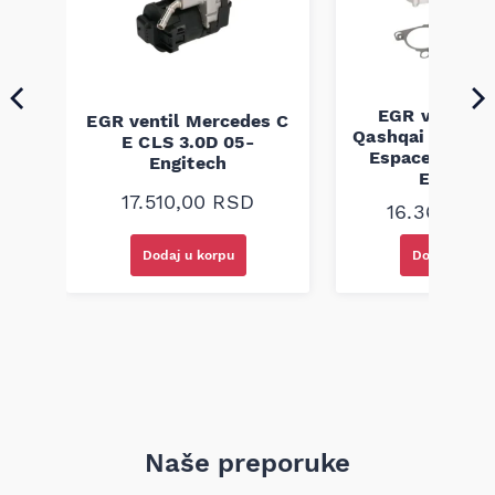
EGR ventil N
60
EGR ventil Mercedes C
Qashqai X-Trail
6-
E CLS 3.0D 05-
Espace 2.0 2.
Engitech
Engitec
17.510,00
RSD
16.360,00
Dodaj u korpu
Dodaj u kor
Naše preporuke