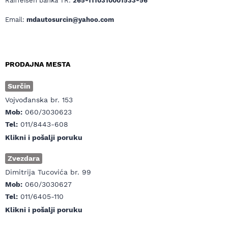
Raiffeisen banka TR:
265-1110310001533-56
Email:
mdautosurcin@yahoo.com
PRODAJNA MESTA
Surčin
Vojvođanska br. 153
Mob:
060/3030623
Tel:
011/8443-608
Klikni i pošalji poruku
Zvezdara
Dimitrija Tucovića br. 99
Mob:
060/3030627
Tel:
011/6405-110
Klikni i pošalji poruku