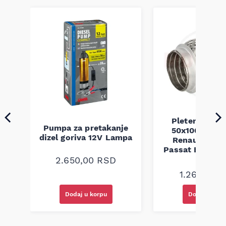
Pletenica au
Pumpa za pretakanje
50x100 Audi 
a
dizel goriva 12V Lampa
Renault Mega
Passat B5 B5.5 
94-08
2.650,00
RSD
1.260,00
R
Dodaj u korpu
Dodaj u kor