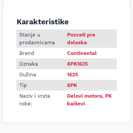
Karakteristike
Informacije o Pk kaiš Continental 8PK1625
Stanje u
Pozvati pre
prodavnicama
dolaska
Brend
Continental
Oznaka
8PK1625
Dužina
1625
Tip
8PK
Naziv i vrsta
Delovi motora
,
PK
robe:
kaiševi