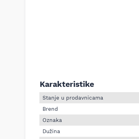
Karakteristike
Informacije o Pk kaiš Continental 8PK141
Stanje u prodavnicama
Brend
Oznaka
Dužina