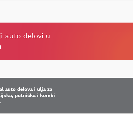
ji auto delovi u
u
l auto delova i ulja za
ijska, putnička i kombi
.