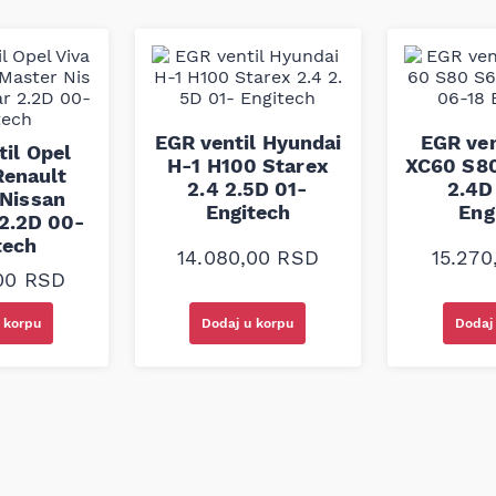
a koja kombinuju izdržljivost
 kaiš Continental 8PK1412 je
pogledu dimenzija,
estiran prema građevinskim
ouzdan rad u vozilima za koja
EGR ventil Hyundai
EGR ven
il Opel
H-1 H100 Starex
XC60 S80
Renault
2.4 2.5D 01-
2.4D
 Nissan
Engitech
Eng
 2.2D 00-
tech
14.080,00
RSD
15.27
,00
RSD
 korpu
Dodaj u korpu
Dodaj