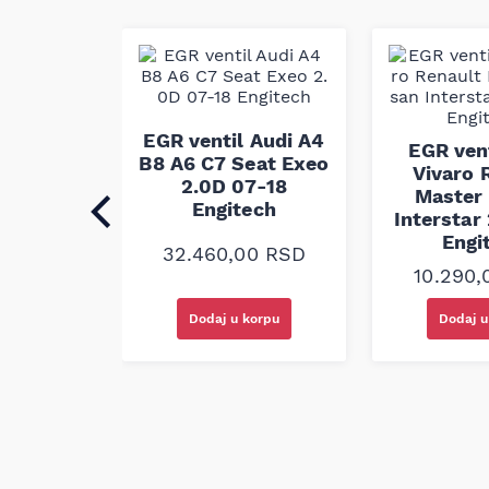
Continental kao brend je prepoznat po rešenj
i preciznost u prenosu snage kod remenja. Pk
dizajniran da zadovolji fabričke standarde u 
konstrukcije i performansi, te je izrađen i t
zahtevima kako bi obezbedio dugotrajnost i p
je predviđen.
l Volvo
EGR ventil Audi A4
EGR vent
S60 2.0D
B8 A6 C7 Seat Exeo
Vivaro 
6-18
2.0D 07-18
Master
ech
Engitech
Interstar
Engi
00
RSD
32.460,00
RSD
10.290
korpu
Dodaj u korpu
Dodaj u