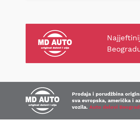
Najjeftini
Beograd
Prodaja i porudžbina origina
sva evropska, američka i az
vozila.
Auto delovi Beograd