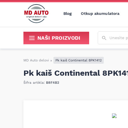
Blog
Otkup akumulatora
Unesite poja
NAŠI PROIZVODI
Sredstva za održavanje i popravku
MD Auto delovi
»
Pk kaiš Continental 8PK1412
Pk kaiš Continental 8PK14
Šifra artikla:
B8F4B2