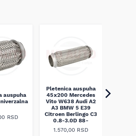
Pletenica auspuha
ca auspuha
45x200 Mercedes
Pleten
niverzalna
Vito W638 Audi A2
60x100 
A3 BMW 5 E39
Citroen Berlingo C3
,00
RSD
1.30
0.8-3.0D 88-
1.570,00
RSD