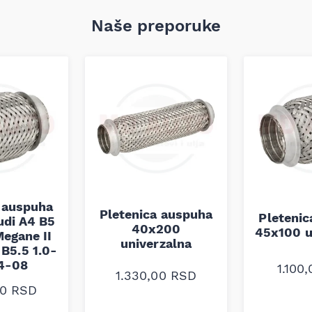
Naše preporuke
 auspuha
Pletenica auspuha
Pleteni
udi A4 B5
40x200
45x100 u
egane II
univerzalna
B5.5 1.0-
94-08
1.100
1.330,00
RSD
00
RSD