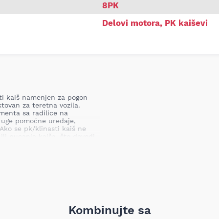
8PK
Delovi motora
,
PK kaiševi
sti kaiš namenjen za pogon
tovan za teretna vozila.
menta sa radilice na
druge pomoćne uređaje,
Ako se pk/klinasti kaiš ne
li pucanja kaiša, što dovodi
revanja motora, otkazivanja
aja, a u krajnjem slučaju može
pogonskih komponenti.
izvoda)
Kombinujte sa