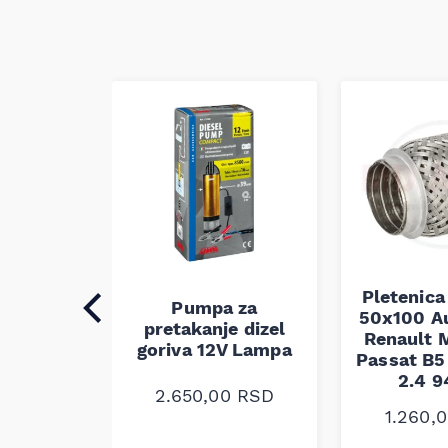
Pletenica
auspuha
Pumpa za
50x100 A
30
pretakanje dizel
Renault M
alna
goriva 12V Lampa
Passat B5 
2.4 
0
RSD
2.650,00
RSD
1.260,