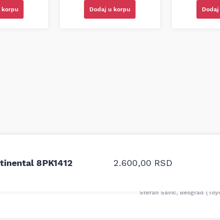
 korpu
Dodaj u korpu
Dodaj
odavnice auto delova i
Odlična usluga i ljub
upila sam više puta auto
tačan naziv i tip koč
tinental 8PK1412
2.600,00
RSD
oruka za proizvođača i
ali me je Miloš podse
proizvođača.
Stefan Savić, Beograd (Toy