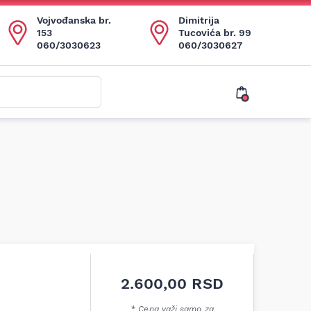
Vojvođanska br.
Dimitrija
153
Tucovića br. 99
060/3030623
060/3030627
2.600,00
RSD
* Cena važi samo za