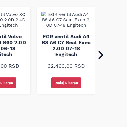
EGR v
Vivar
til Volvo
EGR ventil Audi A4
Maste
 S60 2.0D
B8 A6 C7 Seat Exeo
Interst
 06-18
2.0D 07-18
En
itech
Engitech
10.2
0,00
RSD
32.460,00
RSD
 u korpu
Dodaj u korpu
Doda