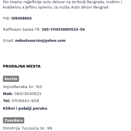
što imamo najjeftinije auto delove na teritoriji Beograda, nudimo i
kvalitetnu a jeftinu opremu za vozila. Auto delovi Beograd.
PIB:
109458656
Raiffeisen banka TR:
265-1110310001533-56
Email:
mdautosurcin@yahoo.com
PRODAJNA MESTA
Surčin
Vojvođanska br. 153
Mob:
060/3030623
Tel:
011/8443-608
Klikni i pošalji poruku
Zvezdara
Dimitrija Tucovića br. 99