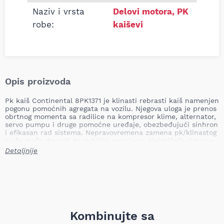
Naziv i vrsta
Delovi motora
,
PK
robe:
kaiševi
Opis proizvoda
Pk kaiš Continental 8PK1371 je klinasti rebrasti kaiš namenjen
pogonu pomoćnih agregata na vozilu. Njegova uloga je prenos
obrtnog momenta sa radilice na kompresor klime, alternator,
servo pumpu i druge pomoćne uređaje, obezbeđujući sinhron
i efikasan rad sistema. Nepravovremena zamena pk/klinastog
kaiša može dovesti do gubitka napajanja električnih sistema,
otkazivanja pomoćnih pumpi i komponenata, pregrevanja
Detaljnije
motora i povećanog rizika od kvara u vožnji.
Dužina: 1371,0 mm
Broj rebara: 8
Težina: 0,18 kg (TecDoc: 0,186 kg)
Primena: teretna vozila
Zemlja uvoza: Romania
Kombinujte sa
Continental je prepoznatljiv po dugotrajnosti i preciznosti