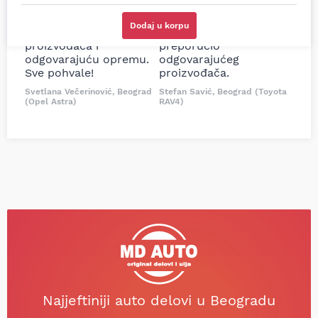
sam više puta auto
potreban za moju
delove iz MD Auto. Uvek
Tojotu, ali me je Miloš
Dodaj u korpu
dobra preporuka za
podsetio, istražio i
proizvođača i
preporučio
odgovarajuću opremu.
odgovarajućeg
Sve pohvale!
proizvođača.
Svetlana Večerinović, Beograd
Stefan Savić, Beograd (Toyota
(Opel Astra)
RAV4)
Najjeftiniji auto delovi u Beogradu