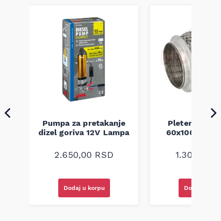
Pumpa za pretakanje
Pletenica au
a
dizel goriva 12V Lampa
60x100 unive
2.650,00
RSD
1.300,00
R
Dodaj u korpu
Dodaj u kor