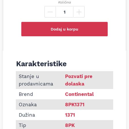
Količina
Dodaj u korpu
Karakteristike
Informacije o Pk kaiš Continental 8PK1371
Stanje u
Pozvati pre
prodavnicama
dolaska
Brend
Continental
Oznaka
8PK1371
Dužina
1371
Tip
8PK