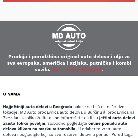
Prodaja i porudžbina original auto delova i ulja za
sva evropska, američka i azijska, putnička i kombi
vozila.
Auto delovi Beograd
.
O NAMA
Najjeftiniji auto delovi u Beogradu
nalaze se baš na naše dve
lokacije: MD Auto prodavnica auto delova u Surčinu ili prodavnica na
Zvezdari. Ukoliko želite da se informišete da li su
jeftini auto delovi
zaista toliko povoljni
, slobodno pogledajte
online ponudu auto
delova klikom na marku automobila
, ili odaberite vrstu auto
delova i pogledajte koji su sve rezervni delovi u ponudi. Pored toga