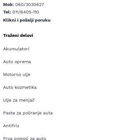
Mob:
060/3030627
Tel:
011/6405-110
Klikni i pošalji poruku
Traženi delovi
Akumulatori
Auto oprema
Motorno ulje
Auto kozmetika
Ulje za menjač
Paste za poliranje auta
Antifriz
Prva pomoć za auto