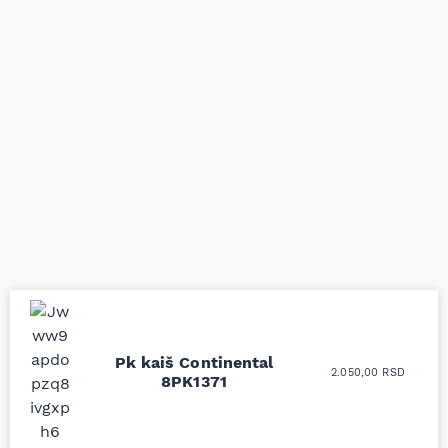
Uporedila sam sve
Odlična usluga i
Pk kaiš Continental
2.050,00
RSD
moguće online
ljubazni prodavci.
8PK1371
prodavnice auto delova
Nisam bio siguran koji je
i definitivno najbolje
tačan naziv i tip
cene su ovde. Kupila
kočionog cilindra bio