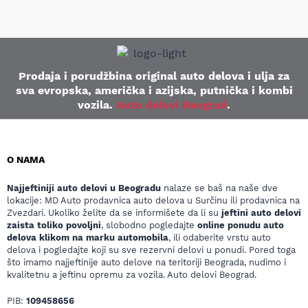
Prodaja i porudžbina original auto delova i ulja za
sva evropska, američka i azijska, putnička i kombi
vozila.
Auto delovi Beograd
.
O NAMA
Najjeftiniji auto delovi u Beogradu
nalaze se baš na naše dve
lokacije: MD Auto prodavnica auto delova u Surčinu ili prodavnica na
Zvezdari. Ukoliko želite da se informišete da li su
jeftini auto delovi
zaista toliko povoljni
, slobodno pogledajte
online ponudu auto
delova klikom na marku automobila
, ili odaberite vrstu auto
delova i pogledajte koji su sve rezervni delovi u ponudi. Pored toga
što imamo najjeftinije auto delove na teritoriji Beograda, nudimo i
kvalitetnu a jeftinu opremu za vozila. Auto delovi Beograd.
PIB:
109458656