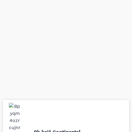
Uporedila sam sve
Odlična usluga i
moguće online
ljubazni prodavci.
prodavnice auto delova
Pk kaiš Continental
Nisam bio siguran koji je