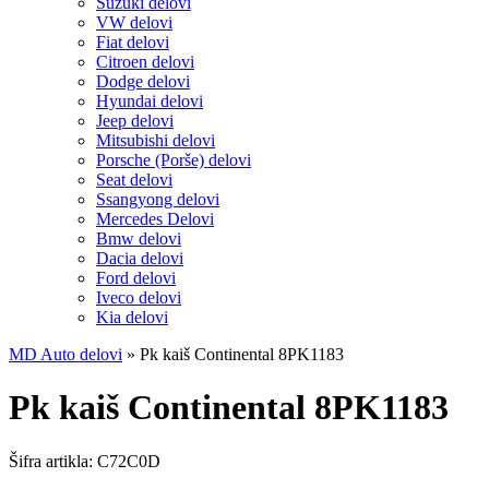
Suzuki delovi
VW delovi
Fiat delovi
Citroen delovi
Dodge delovi
Hyundai delovi
Jeep delovi
Mitsubishi delovi
Porsche (Porše) delovi
Seat delovi
Ssangyong delovi
Mercedes Delovi
Bmw delovi
Dacia delovi
Ford delovi
Iveco delovi
Kia delovi
MD Auto delovi
»
Pk kaiš Continental 8PK1183
Pk kaiš Continental 8PK1183
Šifra artikla:
C72C0D