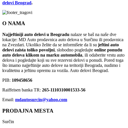
delovi Beograd
.
O NAMA
Najjeftiniji auto delovi u Beogradu
nalaze se baš na naše dve
lokacije: MD Auto prodavnica auto delova u Surčinu ili prodavnica
na Zvezdari. Ukoliko želite da se informišete da li su
jeftini auto
delovi zaista toliko povoljni
, slobodno pogledajte
online ponudu
auto delova klikom na marku automobila
, ili odaberite vrstu auto
delova i pogledajte koji su sve rezervni delovi u ponudi. Pored toga
što imamo najjeftinije auto delove na teritoriji Beograda, nudimo i
kvalitetnu a jeftinu opremu za vozila. Auto delovi Beograd.
PIB:
109458656
Raiffeisen banka TR:
265-1110310001533-56
Email:
mdautosurcin@yahoo.com
PRODAJNA MESTA
Surčin