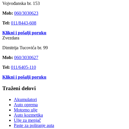
Vojvođanska br. 153
Mob:
060/3030623
Tel:
011/8443-608
Klikni i pošalji poruku
Zvezdara
Dimitrija Tucovića br. 99
Mob:
060/3030627
Tel:
011/6405-110
Klikni i pošalji poruku
Traženi delovi
Akumulatori
Auto oprema
Motorno ulje
Auto kozmetika
Ulje za menjač
Paste za poliranje auta