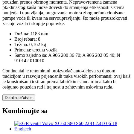
pouzdan prenos obrtnog momenta. Nepravovremena zamena
pk/klinastog kaiša može dovesti do smanjenja efikasnosti sistema
punjenja i upravljanja, pregrevanja motora zbog nefunkcionisane
pumpe vode ili kvara na servoupravljanju, što može prouzrokovati
zastoje vozila i skuplje popravke.
Dužina: 1183 mm
Broj rebara: 8
Težina: 0,162 kg
Primena: teretna vozila
Samo zajedno sa: A 906 200 36 70; A 906 202 05 40; N
910142 010010
Continental je renomirani proizvođač auto-delova sa dugom
tradicijom u razvoju prijenosnih traka visokih performansi; ovaj kaiš
je konstruisan i testiran prema fabričkim standardima kako bi
osigurao pouzdan rad i trajnost u zahtevnim uslovima rada.
Detaljnije
Zatvori
Kombinujte sa