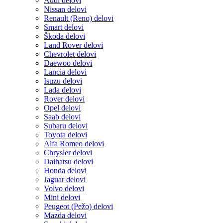
Audi delovi
Nissan delovi
Renault (Reno) delovi
Smart delovi
Škoda delovi
Land Rover delovi
Chevrolet delovi
Daewoo delovi
Lancia delovi
Isuzu delovi
Lada delovi
Rover delovi
Opel delovi
Saab delovi
Subaru delovi
Toyota delovi
Alfa Romeo delovi
Chrysler delovi
Daihatsu delovi
Honda delovi
Jaguar delovi
Volvo delovi
Mini delovi
Peugeot (Pežo) delovi
Mazda delovi