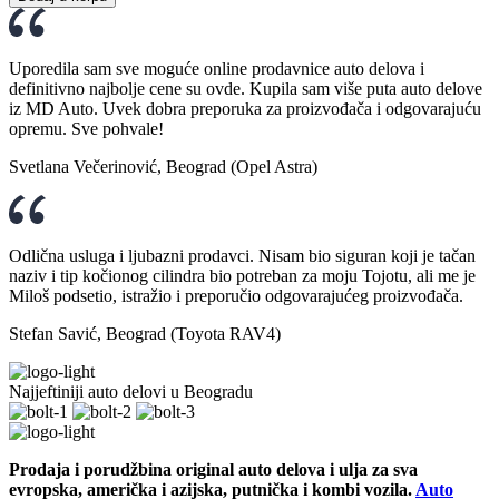
Uporedila sam sve moguće online prodavnice auto delova i
definitivno najbolje cene su ovde. Kupila sam više puta auto delove
iz MD Auto. Uvek dobra preporuka za proizvođača i odgovarajuću
opremu. Sve pohvale!
Svetlana Večerinović, Beograd (Opel Astra)
Odlična usluga i ljubazni prodavci. Nisam bio siguran koji je tačan
naziv i tip kočionog cilindra bio potreban za moju Tojotu, ali me je
Miloš podsetio, istražio i preporučio odgovarajućeg proizvođača.
Stefan Savić, Beograd (Toyota RAV4)
Najjeftiniji auto delovi u Beogradu
Prodaja i porudžbina original auto delova i ulja za sva
evropska, američka i azijska, putnička i kombi vozila.
Auto