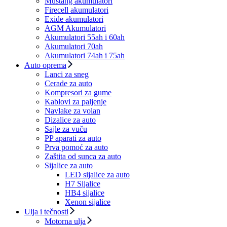
Mustang akumulatori
Firecell akumulatori
Exide akumulatori
AGM Akumulatori
Akumulatori 55ah i 60ah
Akumulatori 70ah
Akumulatori 74ah i 75ah
Auto oprema
Lanci za sneg
Cerade za auto
Kompresori za gume
Kablovi za paljenje
Navlake za volan
Dizalice za auto
Sajle za vuču
PP aparati za auto
Prva pomoć za auto
Zaštita od sunca za auto
Sijalice za auto
LED sijalice za auto
H7 Sijalice
HB4 sijalice
Xenon sijalice
Ulja i tečnosti
Motorna ulja