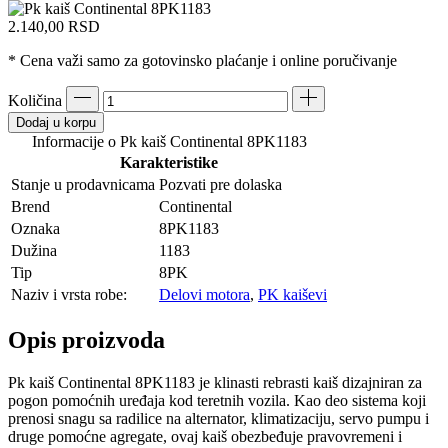
2.140,00
RSD
* Cena važi samo za gotovinsko plaćanje i online poručivanje
Količina
Dodaj u korpu
Informacije o Pk kaiš Continental 8PK1183
Karakteristike
Stanje u prodavnicama
Pozvati pre dolaska
Brend
Continental
Oznaka
8PK1183
Dužina
1183
Tip
8PK
Naziv i vrsta robe:
Delovi motora
,
PK kaiševi
Opis proizvoda
Pk kaiš Continental 8PK1183 je klinasti rebrasti kaiš dizajniran za
pogon pomoćnih uređaja kod teretnih vozila. Kao deo sistema koji
prenosi snagu sa radilice na alternator, klimatizaciju, servo pumpu i
druge pomoćne agregate, ovaj kaiš obezbeđuje pravovremeni i