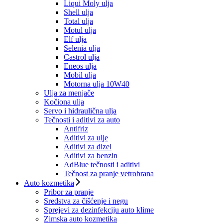
Liqui Moly ulja
Shell ulja
Total ulja
Motul ulja
Elf ulja
Selenia ulja
Castrol ulja
Eneos ulja
Mobil ulja
Motorna ulja 10W40
Ulja za menjače
Kočiona ulja
Servo i hidraulična ulja
Tečnosti i aditivi za auto
Antifriz
Aditivi za ulje
Aditivi za dizel
Aditivi za benzin
AdBlue tečnosti i aditivi
Tečnost za pranje vetrobrana
Auto kozmetika
Pribor za pranje
Sredstva za čišćenje i negu
Sprejevi za dezinfekciju auto klime
Zimska auto kozmetika