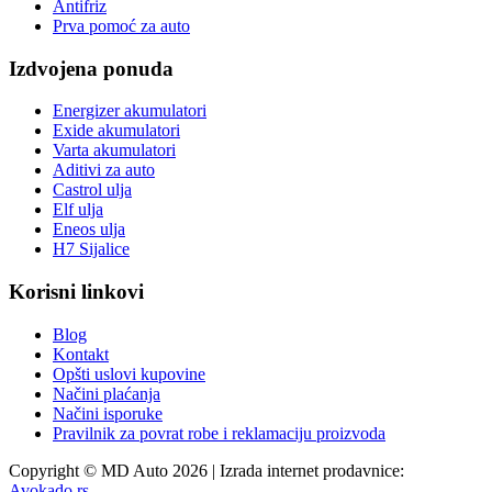
Antifriz
Prva pomoć za auto
Izdvojena ponuda
Energizer akumulatori
Exide akumulatori
Varta akumulatori
Aditivi za auto
Castrol ulja
Elf ulja
Eneos ulja
H7 Sijalice
Korisni linkovi
Blog
Kontakt
Opšti uslovi kupovine
Načini plaćanja
Načini isporuke
Pravilnik za povrat robe i reklamaciju proizvoda
Copyright © MD Auto 2026 | Izrada internet prodavnice:
Avokado.rs