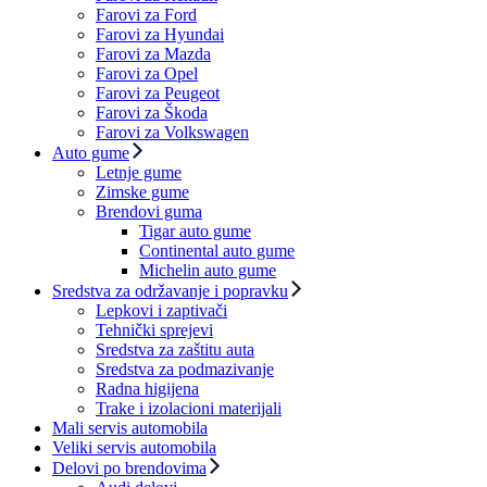
Farovi za Ford
Farovi za Hyundai
Farovi za Mazda
Farovi za Opel
Farovi za Peugeot
Farovi za Škoda
Farovi za Volkswagen
Auto gume
Letnje gume
Zimske gume
Brendovi guma
Tigar auto gume
Continental auto gume
Michelin auto gume
Sredstva za održavanje i popravku
Lepkovi i zaptivači
Tehnički sprejevi
Sredstva za zaštitu auta
Sredstva za podmazivanje
Radna higijena
Trake i izolacioni materijali
Mali servis automobila
Veliki servis automobila
Delovi po brendovima