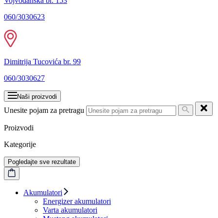
Vojvođanska br. 153
060/3030623
Dimitrija Tucovića br. 99
060/3030627
Naši proizvodi
Unesite pojam za pretragu
Proizvodi
Kategorije
Pogledajte sve rezultate
Akumulatori
Energizer akumulatori
Varta akumulatori