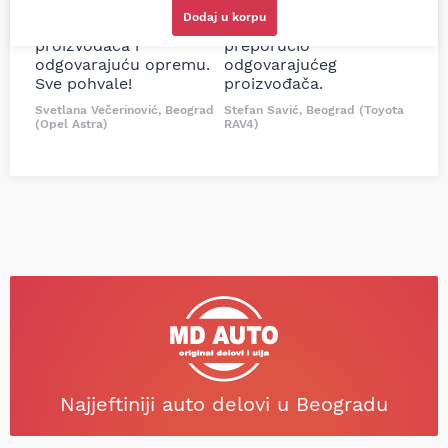
delove iz MD Auto. Uvek
Tojotu, ali me je Miloš
Dodaj u korpu
dobra preporuka za
podsetio, istražio i
proizvođača i
preporučio
odgovarajuću opremu.
odgovarajućeg
Sve pohvale!
proizvođača.
Svetlana Večerinović, Beograd
Stefan Savić, Beograd (Toyota
(Opel Astra)
RAV4)
Najjeftiniji auto delovi u Beogradu