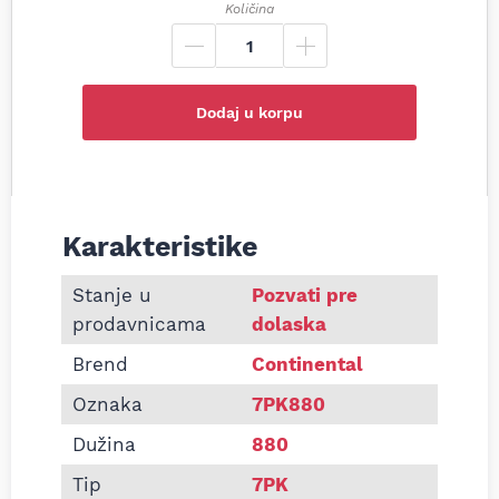
Količina
Dodaj u korpu
Karakteristike
Informacije o Pk kaiš Continental 7PK880
Stanje u
Pozvati pre
prodavnicama
dolaska
Brend
Continental
Oznaka
7PK880
Dužina
880
Tip
7PK