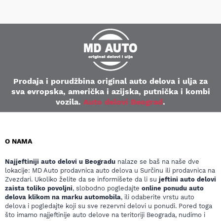
Prodaja i porudžbina original auto delova i ulja za
sva evropska, američka i azijska, putnička i kombi
vozila.
Auto delovi Beograd
.
O NAMA
Najjeftiniji auto delovi u Beogradu
nalaze se baš na naše dve
lokacije: MD Auto prodavnica auto delova u Surčinu ili prodavnica na
Zvezdari. Ukoliko želite da se informišete da li su
jeftini auto delovi
zaista toliko povoljni
, slobodno pogledajte
online ponudu auto
delova klikom na marku automobila
, ili odaberite vrstu auto
delova i pogledajte koji su sve rezervni delovi u ponudi. Pored toga
što imamo najjeftinije auto delove na teritoriji Beograda, nudimo i