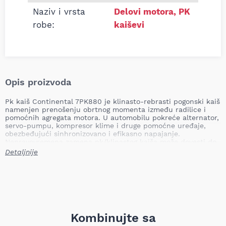
Naziv i vrsta
Delovi motora
,
PK
robe:
kaiševi
Opis proizvoda
Pk kaiš Continental 7PK880 je klinasto-rebrasti pogonski kaiš
namenjen prenošenju obrtnog momenta između radilice i
pomoćnih agregata motora. U automobilu pokreće alternator,
servo-pumpu, kompresor klime i druge pomoćne uređaje,
obezbeđujući sinhronizovano i efikasno napajanje.
Nepravovremena zamena pk/klinastog kaiša može dovesti do
gubitka napajanja pomoćnih sistema, pregrevanja, problema
Detaljnije
sa punjenjem akumulatora, kvara klime i potencijalnog
oštećenja motornog prostora usled pucanja kaiša.
Dužina: 880,0 mm
Broj rebara: 7 kom
Težina: 0,11 kg
Continental je renomirani proizvođač auto-delova poznat po
Kombinujte sa
visokim standardima materijala i izrade; ovaj pk kaiš je