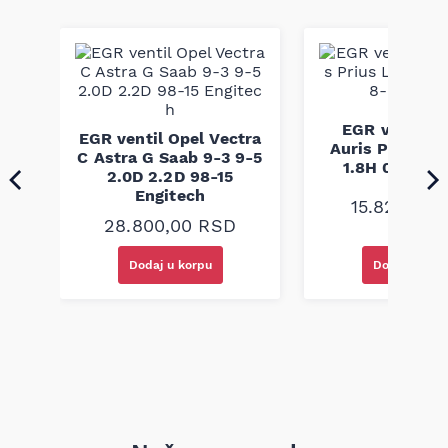
dizajniran da obezbedi pouzdanu transmisiju snage i dug vek
upotrebe u skladu sa fabričkim specifikacijama. Proizvod je
izrađen prema standardima kvaliteta koji odgovaraju OEM
zahtevima i namenjen je zameni originalnih kaiševa za
optimalne performanse vozila.
ng
EGR ventil T
EGR ventil Opel Vectra
0D
Auris Prius Le
C Astra G Saab 9-3 9-5
1.8H 08- Eng
2.0D 2.2D 98-15
Engitech
15.820,00
28.800,00
RSD
Dodaj u korpu
Dodaj u kor