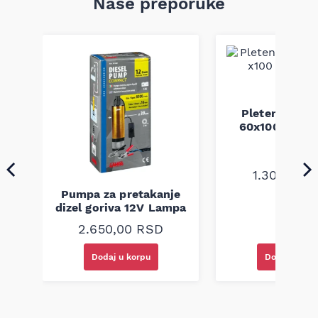
Naše preporuke
Pletenica au
60x100 unive
1.300,00
R
Pumpa za pretakanje
a
dizel goriva 12V Lampa
2.650,00
RSD
Dodaj u korpu
Dodaj u kor