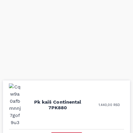
Uporedila sam sve
Odlična usluga i
Pk kaiš Continental
1.440,00
RSD
moguće online
ljubazni prodavci.
7PK880
prodavnice auto delova
Nisam bio siguran koji je
i definitivno najbolje
tačan naziv i tip
cene su ovde. Kupila
kočionog cilindra bio
sam više puta auto
potreban za moju