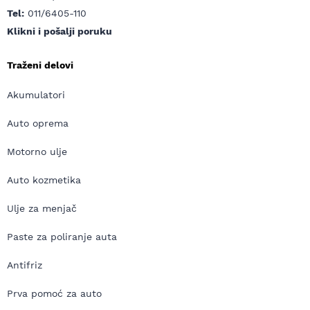
Tel:
011/6405-110
Klikni i pošalji poruku
Traženi delovi
Akumulatori
Auto oprema
Motorno ulje
Auto kozmetika
Ulje za menjač
Paste za poliranje auta
Antifriz
Prva pomoć za auto