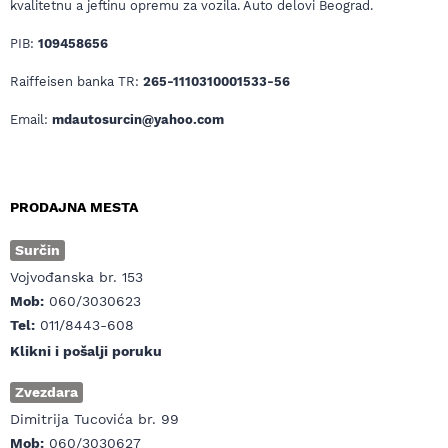
kvalitetnu a jeftinu opremu za vozila. Auto delovi Beograd.
PIB:
109458656
Raiffeisen banka TR:
265-1110310001533-56
Email:
mdautosurcin@yahoo.com
PRODAJNA MESTA
Surčin
Vojvođanska br. 153
Mob:
060/3030623
Tel:
011/8443-608
Klikni i pošalji poruku
Zvezdara
Dimitrija Tucovića br. 99
Mob:
060/3030627