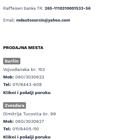
Raiffeisen banka TR:
265-1110310001533-56
Email:
mdautosurcin@yahoo.com
PRODAJNA MESTA
Surčin
Vojvođanska br. 153
Mob:
060/3030623
Tel:
011/8443-608
Klikni i pošalji poruku
Zvezdara
Dimitrija Tucovića br. 99
Mob:
060/3030627
Tel:
011/6405-110
Klikni i pošalji poruku