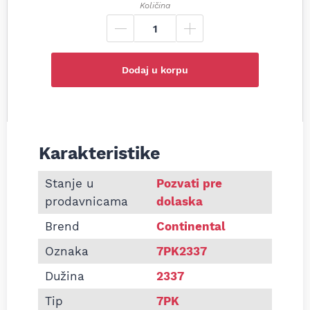
Količina
Dodaj u korpu
Karakteristike
Informacije o Pk kaiš Continental 7PK2337
Stanje u
Pozvati pre
prodavnicama
dolaska
Brend
Continental
Oznaka
7PK2337
Dužina
2337
Tip
7PK