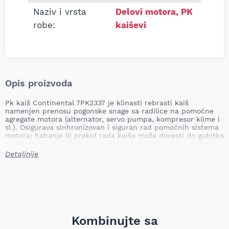
Naziv i vrsta
Delovi motora
,
PK
robe:
kaiševi
Opis proizvoda
Pk kaiš Continental 7PK2337 je klinasti rebrasti kaiš
namenjen prenosu pogonske snage sa radilice na pomoćne
agregate motora (alternator, servo pumpa, kompresor klime i
sl.). Osigurava sinhronizovan i siguran rad pomoćnih sistema
motora; habanje ili prekid rada kaiša može dovesti do gubitka
punjenja akumulatora, smanjenja upravljivosti upravljača sa
servo pomoću, pregrevanja sistema klime ili oštećenja
Detaljnije
motornog pogona. Pravovremena zamena PK/klinastog kaiša
sprečava zastoje i veća oštećenja na vozilu.
Dužina: 2337,0 mm
Broj rebara: 7 kom
Težina: 0,26 kg (TecDoc navodi 0,272 kg)
Continental je prepoznatljiv po primeni naprednih materijala
Kombinujte sa
i precizne konstrukcije rebrastih kaiševa, što obezbeđuje