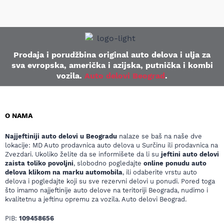
Prodaja i porudžbina original auto delova i ulja za
sva evropska, američka i azijska, putnička i kombi
vozila.
Auto delovi Beograd
.
O NAMA
Najjeftiniji auto delovi u Beogradu
nalaze se baš na naše dve
lokacije: MD Auto prodavnica auto delova u Surčinu ili prodavnica na
Zvezdari. Ukoliko želite da se informišete da li su
jeftini auto delovi
zaista toliko povoljni
, slobodno pogledajte
online ponudu auto
delova klikom na marku automobila
, ili odaberite vrstu auto
delova i pogledajte koji su sve rezervni delovi u ponudi. Pored toga
što imamo najjeftinije auto delove na teritoriji Beograda, nudimo i
kvalitetnu a jeftinu opremu za vozila. Auto delovi Beograd.
PIB:
109458656