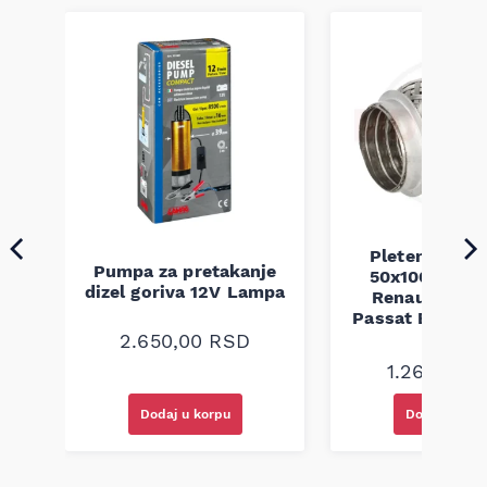
Pletenica au
Pumpa za pretakanje
50x100 Audi 
a
dizel goriva 12V Lampa
Renault Mega
Passat B5 B5.5 
94-08
2.650,00
RSD
1.260,00
R
Dodaj u korpu
Dodaj u kor