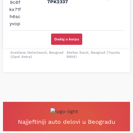
7PK2337
i definitivno najbolje
tačan naziv i tip
cene su ovde. Kupila
kočionog cilindra bio
sam više puta auto
potreban za moju
delove iz MD Auto. Uvek
Tojotu, ali me je Miloš
dobra preporuka za
podsetio, istražio i
proizvođača i
preporučio
odgovarajuću opremu.
odgovarajućeg
Dodaj u korpu
Sve pohvale!
proizvođača.
Svetlana Večerinović, Beograd
Stefan Savić, Beograd (Toyota
(Opel Astra)
RAV4)
Najjeftiniji auto delovi u Beogradu