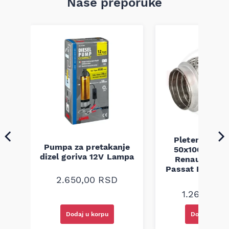
Naše preporuke
Pletenica au
Pumpa za pretakanje
50x100 Audi 
a
dizel goriva 12V Lampa
Renault Mega
Passat B5 B5.5 
94-08
2.650,00
RSD
1.260,00
R
Dodaj u korpu
Dodaj u kor