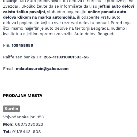
lokacije: MD Auto prodavnica auto delova u Surčinu ili prodavnica na
Zvezdari. Ukoliko želite da se informišete da li su
jeftini auto delovi
zaista toliko povoljni
, slobodno pogledajte
online ponudu auto
delova klikom na marku automobila
, ili odaberite vrstu auto
delova i pogledajte koji su sve rezervni delovi u ponudi. Pored toga
što imamo najjeftinije auto delove na teritoriji Beograda, nudimo i
kvalitetnu a jeftinu opremu za vozila. Auto delovi Beograd.
PIB:
109458656
Raiffeisen banka TR:
265-1110310001533-56
Email:
mdautosurcin@yahoo.com
PRODAJNA MESTA
Surčin
Vojvođanska br. 153
Mob:
060/3030623
Tel:
011/8443-608