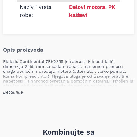
Naziv i vrsta
Delovi motora
,
PK
robe:
kaiševi
Opis proizvoda
Pk kaiš Continental 7PK2255 je rebrasti klinasti kaiš
dimenzija 2255 mm sa sedam rebara, namenjen prenosu
snage pomoćnih uređaja motora (alternator, servo pumpa,
klima kompresor, itd.). Njegova uloga je održavanje pravilne
napetosti i sinhronog okretanja pomoćnih osovina; istrošen ili
oštećen pk/klinasti kaiš može dovesti do gubitka rada
komponenti, pregrevanja, smanjenja performansi klime i
Detaljnije
punjenja akumulatora, pojačanog habanja ležajeva ili
potpunog zastoja sistema koji napaja motorne pomoćne
uređaje.
Dužina: 2255,0 mm
Broj rebara: 7
Težina (proizvođač): 0,25 kg
Težina (TecDoc): 0,263 kg
Kombinujte sa
Tip: klinasti rebrasti kaiš (PK)