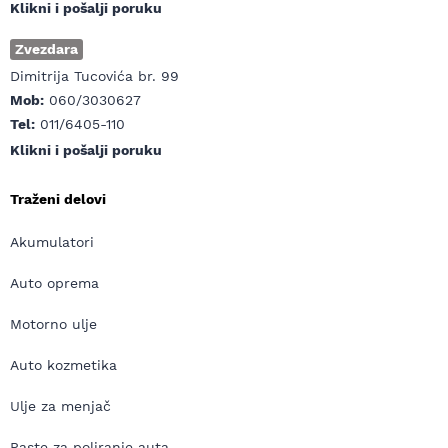
Klikni i pošalji poruku
Zvezdara
Dimitrija Tucovića br. 99
Mob:
060/3030627
Tel:
011/6405-110
Klikni i pošalji poruku
Traženi delovi
Akumulatori
Auto oprema
Motorno ulje
Auto kozmetika
Ulje za menjač
Paste za poliranje auta