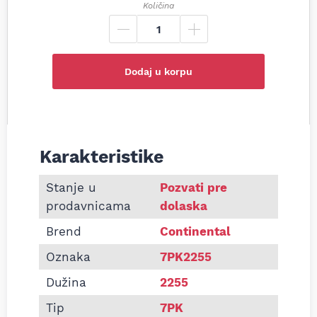
Količina
Dodaj u korpu
Karakteristike
Informacije o Pk kaiš Continental 7PK2255
Stanje u
Pozvati pre
prodavnicama
dolaska
Brend
Continental
Oznaka
7PK2255
Dužina
2255
Tip
7PK