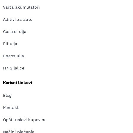
Varta akumulatori
Aditivi za auto
Castrol ulja
Elf ulja
Eneos ulja
H7 Sijalice
Korisni linkovi
Blog
Kontakt
Opšti uslovi kupovine
Načini plaćanja