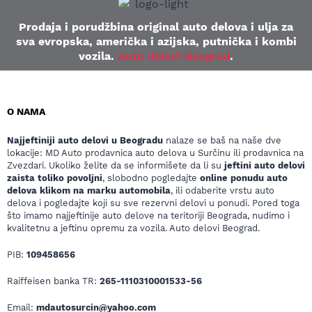
Prodaja i porudžbina original auto delova i ulja za
sva evropska, američka i azijska, putnička i kombi
vozila.
Auto delovi Beograd
.
O NAMA
Najjeftiniji auto delovi u Beogradu
nalaze se baš na naše dve
lokacije: MD Auto prodavnica auto delova u Surčinu ili prodavnica na
Zvezdari. Ukoliko želite da se informišete da li su
jeftini auto delovi
zaista toliko povoljni
, slobodno pogledajte
online ponudu auto
delova klikom na marku automobila
, ili odaberite vrstu auto
delova i pogledajte koji su sve rezervni delovi u ponudi. Pored toga
što imamo najjeftinije auto delove na teritoriji Beograda, nudimo i
kvalitetnu a jeftinu opremu za vozila. Auto delovi Beograd.
PIB:
109458656
Raiffeisen banka TR:
265-1110310001533-56
Email:
mdautosurcin@yahoo.com