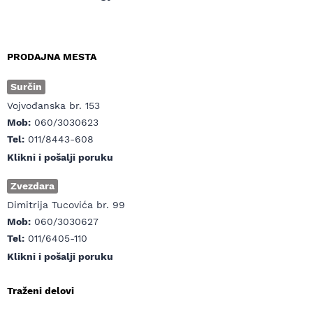
PRODAJNA MESTA
Surčin
Vojvođanska br. 153
Mob:
060/3030623
Tel:
011/8443-608
Klikni i pošalji poruku
Zvezdara
Dimitrija Tucovića br. 99
Mob:
060/3030627
Tel:
011/6405-110
Klikni i pošalji poruku
Traženi delovi