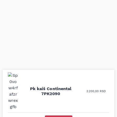
Uporedila sam sve
Odlična usluga i
Pk kaiš Continental
3.200,00
RSD
moguće online
ljubazni prodavci.
7PK2090
prodavnice auto delova
Nisam bio siguran koji je
i definitivno najbolje
tačan naziv i tip
cene su ovde. Kupila
kočionog cilindra bio
sam više puta auto
potreban za moju