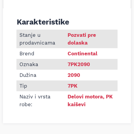
Karakteristike
Informacije o Pk kaiš Continental 7PK2090
Stanje u
Pozvati pre
prodavnicama
dolaska
Brend
Continental
Oznaka
7PK2090
Dužina
2090
Tip
7PK
Naziv i vrsta
Delovi motora
,
PK
robe:
kaiševi