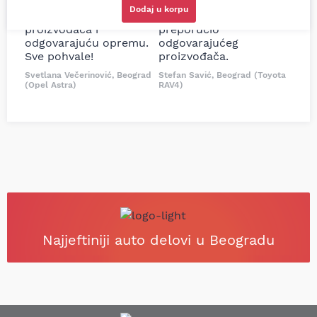
delove iz MD Auto. Uvek
Tojotu, ali me je Miloš
Dodaj u korpu
dobra preporuka za
podsetio, istražio i
proizvođača i
preporučio
odgovarajuću opremu.
odgovarajućeg
Sve pohvale!
proizvođača.
Svetlana Večerinović, Beograd
Stefan Savić, Beograd (Toyota
(Opel Astra)
RAV4)
Najjeftiniji auto delovi u Beogradu