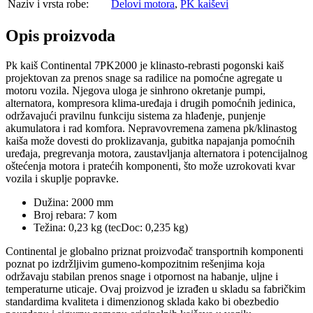
Naziv i vrsta robe:
Delovi motora
,
PK kaiševi
Opis proizvoda
Pk kaiš Continental 7PK2000 je klinasto-rebrasti pogonski kaiš
projektovan za prenos snage sa radilice na pomoćne agregate u
motoru vozila. Njegova uloga je sinhrono okretanje pumpi,
alternatora, kompresora klima-uređaja i drugih pomoćnih jedinica,
održavajući pravilnu funkciju sistema za hlađenje, punjenje
akumulatora i rad komfora. Nepravovremena zamena pk/klinastog
kaiša može dovesti do proklizavanja, gubitka napajanja pomoćnih
uređaja, pregrevanja motora, zaustavljanja alternatora i potencijalnog
oštećenja motora i pratećih komponenti, što može uzrokovati kvar
vozila i skuplje popravke.
Dužina: 2000 mm
Broj rebara: 7 kom
Težina: 0,23 kg (tecDoc: 0,235 kg)
Continental je globalno priznat proizvođač transportnih komponenti
poznat po izdržljivim gumeno-kompozitnim rešenjima koja
održavaju stabilan prenos snage i otpornost na habanje, uljne i
temperaturne uticaje. Ovaj proizvod je izrađen u skladu sa fabričkim
standardima kvaliteta i dimenzionog sklada kako bi obezbedio