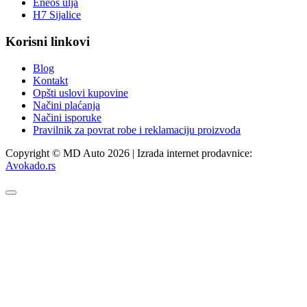
Eneos ulja
H7 Sijalice
Korisni linkovi
Blog
Kontakt
Opšti uslovi kupovine
Načini plaćanja
Načini isporuke
Pravilnik za povrat robe i reklamaciju proizvoda
Copyright © MD Auto 2026 | Izrada internet prodavnice:
Avokado.rs