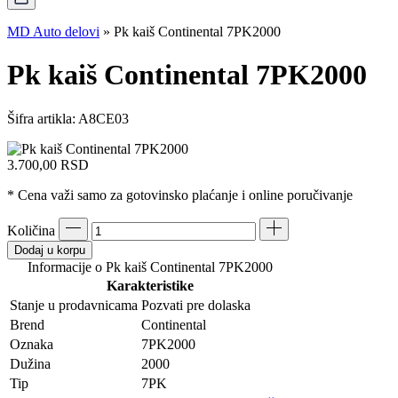
MD Auto delovi
»
Pk kaiš Continental 7PK2000
Pk kaiš Continental 7PK2000
Šifra artikla:
A8CE03
3.700,00
RSD
* Cena važi samo za gotovinsko plaćanje i online poručivanje
Količina
Dodaj u korpu
Informacije o Pk kaiš Continental 7PK2000
Karakteristike
Stanje u prodavnicama
Pozvati pre dolaska
Brend
Continental
Oznaka
7PK2000
Dužina
2000
Tip
7PK