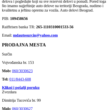
delova i pogledajte koji su sve rezervni delovi u ponudi. Pored toga
što imamo najjeftinije auto delove na teritoriji Beograda, nudimo i
kvalitetnu a jeftinu opremu za vozila. Auto delovi Beograd.
PIB:
109458656
Raiffeisen banka TR:
265-1110310001533-56
Email:
mdautosurcin@yahoo.com
PRODAJNA MESTA
Surčin
Vojvođanska br. 153
Mob:
060/3030623
Tel:
011/8443-608
Klikni i pošalji poruku
Zvezdara
Dimitrija Tucovića br. 99
Mob:
060/3030627