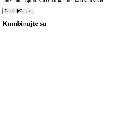
pouzdanu i sigurnu zamenu originalnih kaiševa u vozilu.
Detaljnije
Zatvori
Kombinujte sa