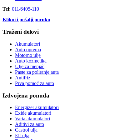
Tel:
011/6405-110
Klikni i pošalji poruku
Traženi delovi
Akumulatori
Auto oprema
Motorno ulje
Auto kozmetika
Ulje za menjač
Paste za poliranje auta
Antifriz
Prva pomoć za auto
Izdvojena ponuda
Energizer akumulatori
Exide akumulatori
Varta akumulatori
Aditivi za auto
Castrol ulja
Elf ulja