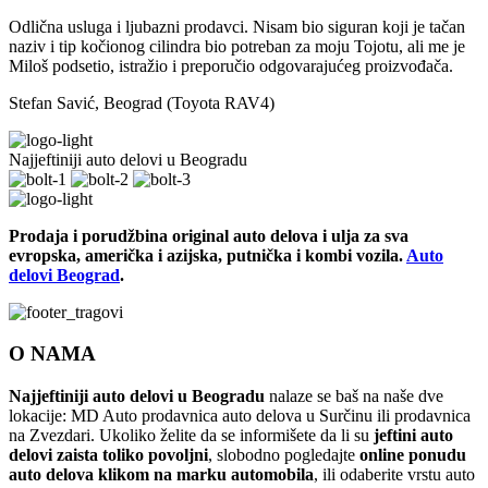
Odlična usluga i ljubazni prodavci. Nisam bio siguran koji je tačan
naziv i tip kočionog cilindra bio potreban za moju Tojotu, ali me je
Miloš podsetio, istražio i preporučio odgovarajućeg proizvođača.
Stefan Savić, Beograd (Toyota RAV4)
Najjeftiniji auto delovi u Beogradu
Prodaja i porudžbina original auto delova i ulja za sva
evropska, američka i azijska, putnička i kombi vozila.
Auto
delovi Beograd
.
O NAMA
Najjeftiniji auto delovi u Beogradu
nalaze se baš na naše dve
lokacije: MD Auto prodavnica auto delova u Surčinu ili prodavnica
na Zvezdari. Ukoliko želite da se informišete da li su
jeftini auto
delovi zaista toliko povoljni
, slobodno pogledajte
online ponudu
auto delova klikom na marku automobila
, ili odaberite vrstu auto