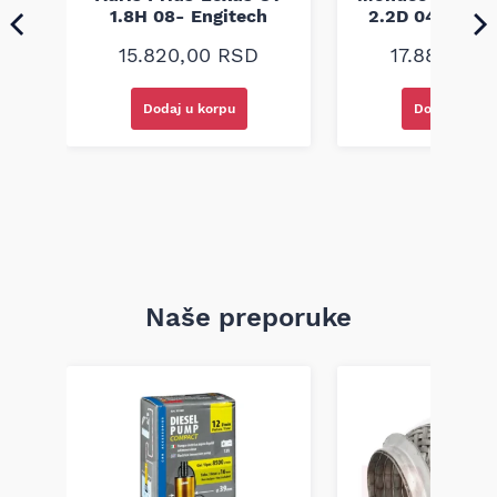
1.8H 08- Engitech
2.2D 04-09 En
15.820,00
RSD
17.880,00
Dodaj u korpu
Dodaj u kor
Naše preporuke