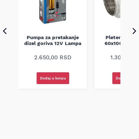
Pumpa za pretakanje
Pletenica au
a
dizel goriva 12V Lampa
60x100 unive
2.650,00
RSD
1.300,00
R
Dodaj u korpu
Dodaj u kor