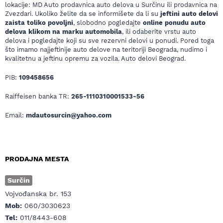
lokacije: MD Auto prodavnica auto delova u Surčinu ili prodavnica na
Zvezdari. Ukoliko želite da se informišete da li su
jeftini auto delovi
zaista toliko povoljni
, slobodno pogledajte
online ponudu auto
delova klikom na marku automobila
, ili odaberite vrstu auto
delova i pogledajte koji su sve rezervni delovi u ponudi. Pored toga
što imamo najjeftinije auto delove na teritoriji Beograda, nudimo i
kvalitetnu a jeftinu opremu za vozila. Auto delovi Beograd.
PIB:
109458656
Raiffeisen banka TR:
265-1110310001533-56
Email:
mdautosurcin@yahoo.com
PRODAJNA MESTA
Surčin
Vojvođanska br. 153
Mob:
060/3030623
Tel:
011/8443-608