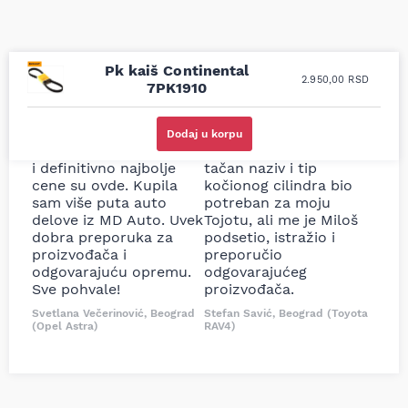
Pk kaiš Continental
2.950,00
RSD
7PK1910
Uporedila sam sve
Odlična usluga i
moguće online
ljubazni prodavci.
Dodaj u korpu
prodavnice auto delova
Nisam bio siguran koji je
i definitivno najbolje
tačan naziv i tip
cene su ovde. Kupila
kočionog cilindra bio
sam više puta auto
potreban za moju
delove iz MD Auto. Uvek
Tojotu, ali me je Miloš
dobra preporuka za
podsetio, istražio i
proizvođača i
preporučio
odgovarajuću opremu.
odgovarajućeg
Sve pohvale!
proizvođača.
Svetlana Večerinović, Beograd
Stefan Savić, Beograd (Toyota
(Opel Astra)
RAV4)