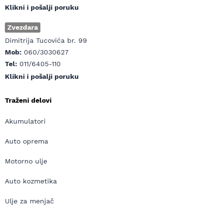
Klikni i pošalji poruku
Zvezdara
Dimitrija Tucovića br. 99
Mob:
060/3030627
Tel:
011/6405-110
Klikni i pošalji poruku
Traženi delovi
Akumulatori
Auto oprema
Motorno ulje
Auto kozmetika
Ulje za menjač