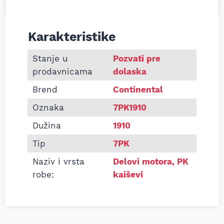
Karakteristike
Informacije o Pk kaiš Continental 7PK1910
Stanje u
Pozvati pre
prodavnicama
dolaska
Brend
Continental
Oznaka
7PK1910
Dužina
1910
Tip
7PK
Naziv i vrsta
Delovi motora
,
PK
robe:
kaiševi