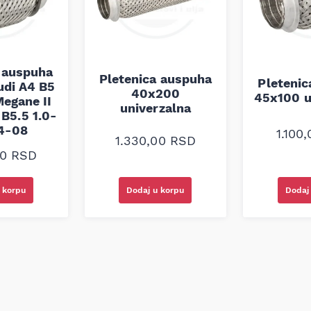
 auspuha
Pletenica auspuha
Pleteni
udi A4 B5
40x200
45x100 u
egane II
univerzalna
B5.5 1.0-
94-08
1.100
1.330,00
RSD
00
RSD
 korpu
Dodaj u korpu
Dodaj