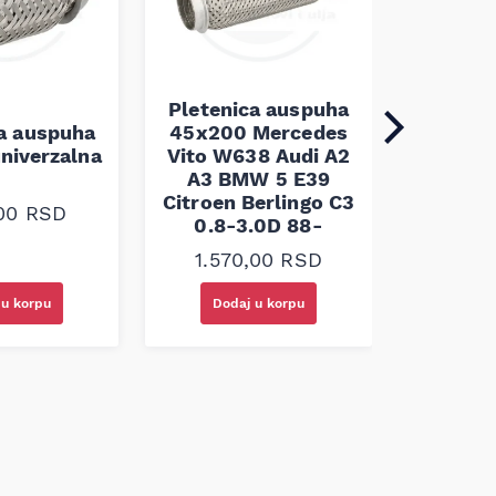
Pletenica auspuha
ca auspuha
45x200 Mercedes
Pleten
niverzalna
Vito W638 Audi A2
60x100 
A3 BMW 5 E39
Citroen Berlingo C3
,00
RSD
1.30
0.8-3.0D 88-
1.570,00
RSD
 u korpu
Dodaj u korpu
Doda