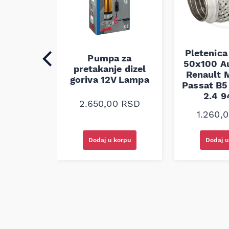
Pletenica
auspuha
Pumpa za
50x100 A
30
pretakanje dizel
Renault M
alna
goriva 12V Lampa
Passat B5 
2.4 
0
RSD
2.650,00
RSD
1.260,
korpu
Dodaj u korpu
Dodaj u