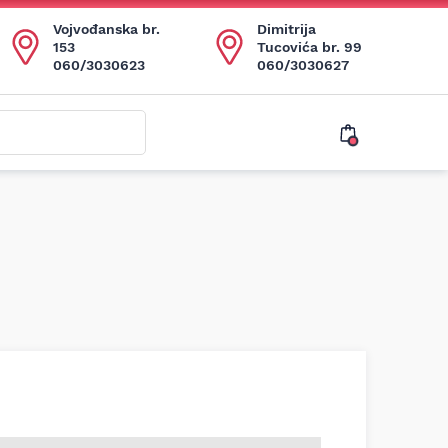
Vojvođanska br.
Dimitrija
153
Tucovića br. 99
060/3030623
060/3030627