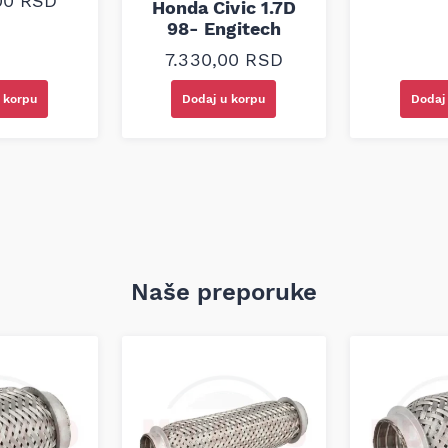
,00
RSD
Honda Civic 1.7D
98- Engitech
7.330,00
RSD
 korpu
Dodaj
Dodaj u korpu
Naše preporuke