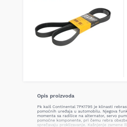
Opis proizvoda
Pk kaiš Continental 7PK1795 je klinasti rebr
pomoćnih uređaja u automobilu. Njegova funk
momenta sa radilice na alternator, servo pu
pomoćne komponente, pri čemu rebra obezbeđ
sprečavaju proklizavanje. Kašnjenje zamene il