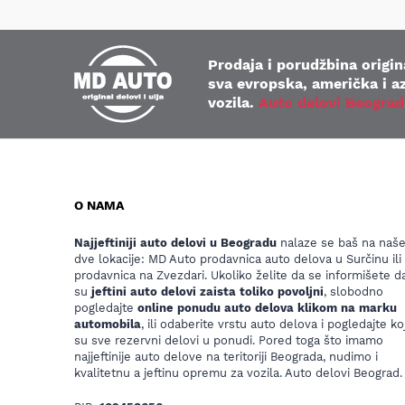
Prodaja i porudžbina origina
sva evropska, američka i az
vozila.
Auto delovi Beograd
O NAMA
Najjeftiniji auto delovi u Beogradu
nalaze se baš na naš
dve lokacije: MD Auto prodavnica auto delova u Surčinu ili
prodavnica na Zvezdari. Ukoliko želite da se informišete da
su
jeftini auto delovi zaista toliko povoljni
, slobodno
pogledajte
online ponudu auto delova klikom na marku
automobila
, ili odaberite vrstu auto delova i pogledajte koj
su sve rezervni delovi u ponudi. Pored toga što imamo
najjeftinije auto delove na teritoriji Beograda, nudimo i
kvalitetnu a jeftinu opremu za vozila. Auto delovi Beograd.