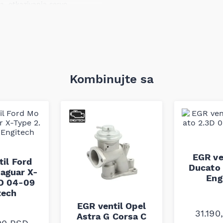
, otkazivanja servo
i u krajnjem kvarenja motora
ćnih sistema.
c)
 preciznoj izradi rebrastih
kog sistema i smanjenju
Kombinujte sa
tandardima i pruža specifične
anu zamenu originalnih
EGR ve
il Ford
Ducato 
aguar X-
Eng
2D 04-09
tech
EGR ventil Opel
31.19
Astra G Corsa C