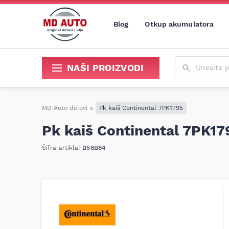
Blog
Otkup akumulatora
Unesite poja
NAŠI PROIZVODI
Sredstva za održavanje i popravku
MD Auto delovi
»
Pk kaiš Continental 7PK1795
Pk kaiš Continental 7PK17
Šifra artikla:
B56B84