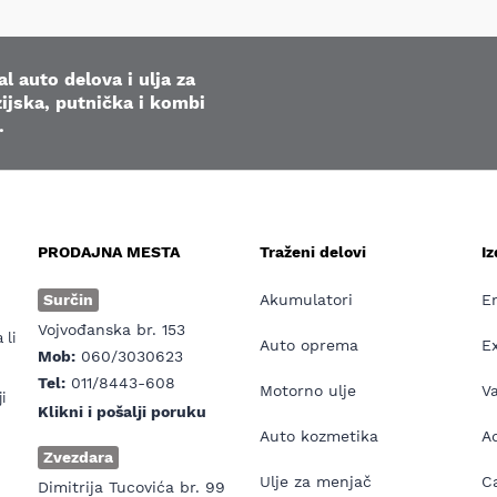
l auto delova i ulja za
ijska, putnička i kombi
.
PRODAJNA MESTA
Traženi delovi
I
e
Surčin
Akumulatori
E
Vojvođanska br. 153
 li
Auto oprema
E
Mob:
060/3030623
Tel:
011/8443-608
Motorno ulje
V
i
Klikni i pošalji poruku
Auto kozmetika
Ad
Zvezdara
Ulje za menjač
Ca
Dimitrija Tucovića br. 99