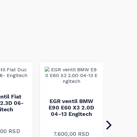
EGR v
ntil Fiat
Mondeo
EGR ventil BMW
2.3D 06-
Type 2
E90 E60 X3 2.0D
itech
En
04-13 Engitech
0,00
RSD
17.8
7.600,00
RSD