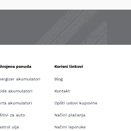
zdvojena ponuda
Korisni linkovi
nergizer akumulatori
Blog
xide akumulatori
Kontakt
arta akumulatori
Opšti uslovi kupovine
itivi za auto
Načini plaćanja
strol ulja
Načini isporuke