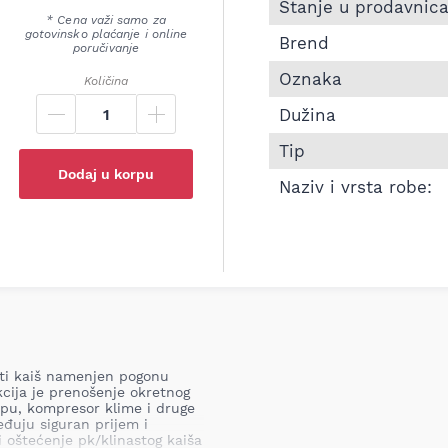
Informacije o Pk kaiš 
Stanje u prodavnic
* Cena važi samo za
gotovinsko plaćanje i online
Brend
poručivanje
Oznaka
Količina
Dužina
Tip
Dodaj u korpu
Naziv i vrsta robe:
asti kaiš namenjen pogonu
cija je prenošenje okretnog
mpu, kompresor klime i druge
uju siguran prijem i
i oštećenje pk/klinastog kaiša