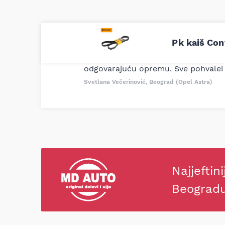
Uporedila sam sve moguće online pr
Pk kaiš Con
definitivno najbolje cene su ovde. K
delove iz MD Auto. Uvek dobra prep
odgovarajuću opremu. Sve pohvale!
Svetlana Večerinović, Beograd (Opel Astra)
Najjeftini
Beograd