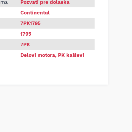
Continental 7PK1795
ama
Pozvati pre dolaska
Continental
7PK1795
1795
7PK
Delovi motora
,
PK kaiševi