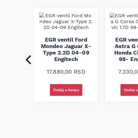
ovaj pk kaiš je konstruisan za pouzdan prenos
proizveden je u skladu sa fabričkim standardi
EGR ventil Ford
EGR vent
ntil
Mondeo Jaguar X-
Astra G 
C E CLS
Type 2.2D 04-09
Honda Ci
ngitech
Engitech
98- En
0
RSD
17.880,00
RSD
7.330,
korpu
Dodaj u korpu
Dodaj u