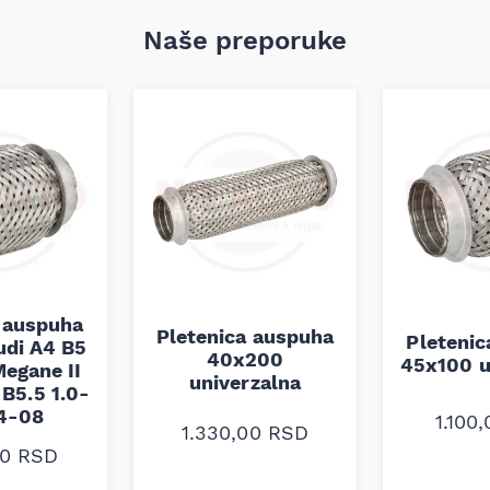
Naše preporuke
 auspuha
Pletenica auspuha
Pleteni
udi A4 B5
40x200
45x100 u
egane II
univerzalna
B5.5 1.0-
94-08
1.100
1.330,00
RSD
00
RSD