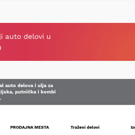
ji auto delovi u
u
l auto delova i ulja za
ijska, putnička i kombi
.
PRODAJNA MESTA
Traženi delovi
I