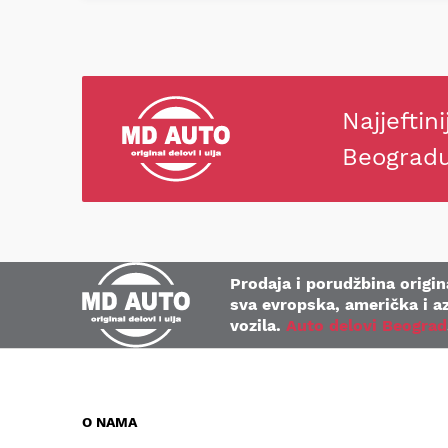
Najjeftini
Beograd
Prodaja i porudžbina origina
sva evropska, američka i az
vozila.
Auto delovi Beograd
O NAMA