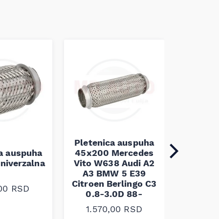
Pletenica auspuha
ca auspuha
45x200 Mercedes
Pleten
niverzalna
Vito W638 Audi A2
60x100 
A3 BMW 5 E39
Citroen Berlingo C3
,00
RSD
1.30
0.8-3.0D 88-
1.570,00
RSD