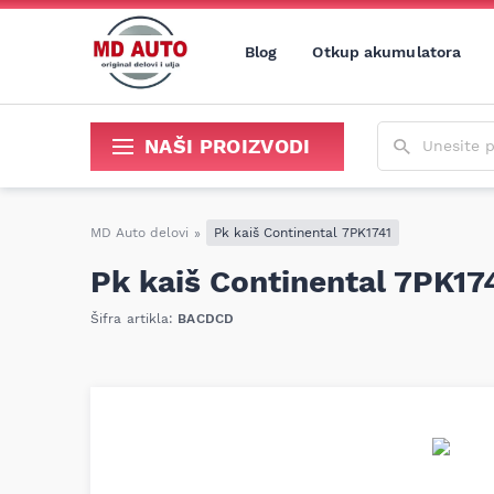
Blog
Otkup akumulatora
Unesite poja
NAŠI PROIZVODI
Sredstva za održavanje i popravku
MD Auto delovi
»
Pk kaiš Continental 7PK1741
Pk kaiš Continental 7PK17
Šifra artikla:
BACDCD