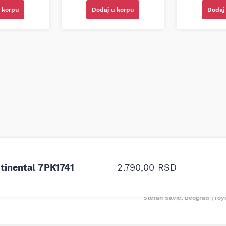
 korpu
Dodaj u korpu
Dodaj
odavnice auto delova i
Odlična usluga i ljub
upila sam više puta auto
tačan naziv i tip koč
tinental 7PK1741
2.790,00
RSD
oruka za proizvođača i
ali me je Miloš podse
proizvođača.
Stefan Savić, Beograd (Toy