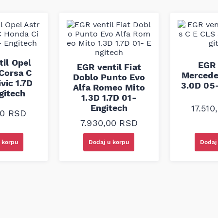
 snage i dug vek rada, i
ma kvaliteta.
il Opel
EGR 
EGR ventil Fiat
Corsa C
Mercede
Doblo Punto Evo
vic 1.7D
3.0D 05
Alfa Romeo Mito
gitech
1.3D 1.7D 01-
Engitech
17.510
00
RSD
7.930,00
RSD
 korpu
Dodaj u korpu
Dodaj