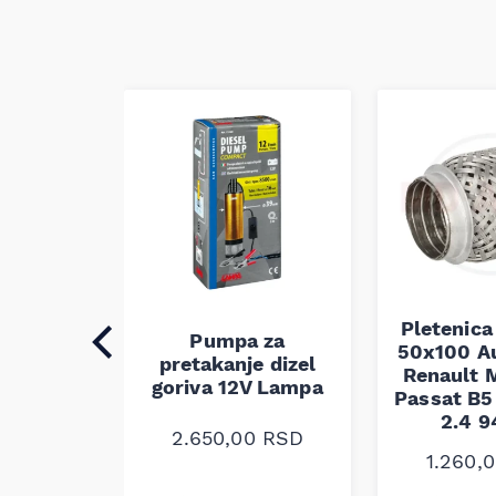
Pletenica
auspuha
Pumpa za
50x100 A
30
pretakanje dizel
Renault M
alna
goriva 12V Lampa
Passat B5 
2.4 
0
RSD
2.650,00
RSD
1.260,