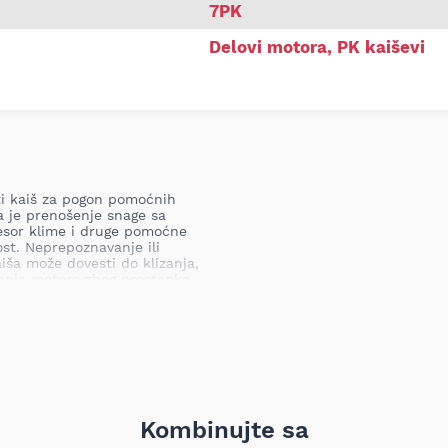
7PK
Delovi motora
,
PK kaiševi
sti kaiš za pogon pomoćnih
a je prenošenje snage sa
resor klime i druge pomoćne
ost. Neprepoznavanje ili
iša može dovesti do klizanja,
anja motora zbog prestanka
d većih oštećenja do zastoja
i)
bilskih pogonskih komponenti
Kombinujte sa
ecizne proizvodne kontrole;