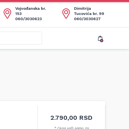
Vojvođanska br.
Dimitrija
153
Tucovića br. 99
060/3030623
060/3030627
2.790,00
RSD
* Cena važi samo za