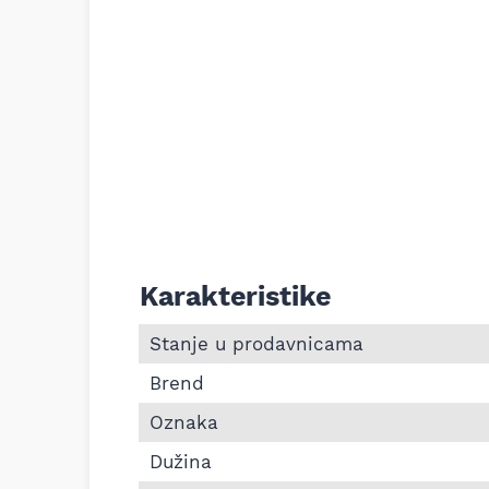
Karakteristike
Informacije o Pk kaiš Continental 7PK174
Stanje u prodavnicama
Brend
Oznaka
Dužina