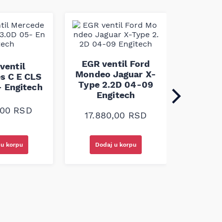
EGR v
Astra
EGR ventil Ford
ventil
Honda 
Mondeo Jaguar X-
s C E CLS
98- 
Type 2.2D 04-09
- Engitech
Engitech
7.33
,00
RSD
17.880,00
RSD
 u korpu
Dodaj u korpu
Doda