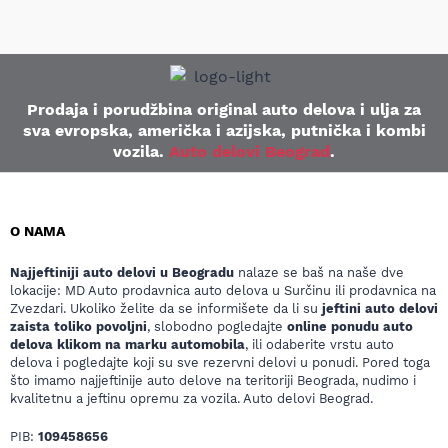
Prodaja i porudžbina original auto delova i ulja za
sva evropska, američka i azijska, putnička i kombi
vozila.
Auto delovi Beograd
.
O NAMA
Najjeftiniji auto delovi u Beogradu
nalaze se baš na naše dve
lokacije: MD Auto prodavnica auto delova u Surčinu ili prodavnica na
Zvezdari. Ukoliko želite da se informišete da li su
jeftini auto delovi
zaista toliko povoljni
, slobodno pogledajte
online ponudu auto
delova klikom na marku automobila
, ili odaberite vrstu auto
delova i pogledajte koji su sve rezervni delovi u ponudi. Pored toga
što imamo najjeftinije auto delove na teritoriji Beograda, nudimo i
kvalitetnu a jeftinu opremu za vozila. Auto delovi Beograd.
PIB:
109458656