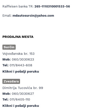
Raiffeisen banka TR:
265-1110310001533-56
Email:
mdautosurcin@yahoo.com
PRODAJNA MESTA
Surčin
Vojvođanska br. 153
Mob:
060/3030623
Tel:
011/8443-608
Klikni i pošalji poruku
Zvezdara
Dimitrija Tucovića br. 99
Mob:
060/3030627
Tel:
011/6405-110
Klikni i pošalji poruku