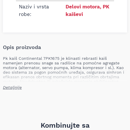
Naziv i vrsta
Delovi motora
,
PK
robe:
kaiševi
Opis proizvoda
Pk kaiš Continental 7PK1675 je klinasti rebrasti kaiš
namenjen prenosu snage sa radilice na pomoćne agregate
motora (alternator, servo pumpa, klima kompresor i sl.). Kao
deo sistema za pogon pomoćnih uređaja, osigurava sinhron i
efikasan prenos obrtnog momenta pri različitim obrtajima
motora. Neadekvatno ili zakašnjelo menjanje pk/klinastog
kaiša može dovesti do klizanja, pregrevanja, oštećenja pumpi
Detaljnije
i alternatora, gubitka punjenja akumulatora, smanjenja
performansi sistema klime i potencijalno do ozbiljnijih
kvarova motora usled prekida rada ključnih pomoćnih
uređaja.
Dužina: 1675 mm
Broj rebara: 7
Težina: 0,19 kg
Kombinujte sa