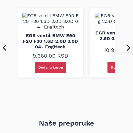
Continental je renomirani proizvođač automobilskih delova
poznat po fokusiranju na trajnost i preciznost izrade; ovaj pk
kaiš je dizajniran da zadovolji fabričke zahteve upotrebe i
funkcionalnosti. Proizvod je izrađen po fabričkim
standardima kako bi obezbedio pouzdan rad pogonskog
sistema pomoćnih agregata.
EGR ventil VW 
ra
EGR ventil BMW E90
2.5D 03-10 En
ic
F20 F30 1.6D 2.0D 3.0D
04- Engitech
10.940,00
9.660,00
RSD
Dodaj u korpu
Dodaj u kor
Naše preporuke