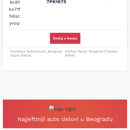
7PK1675
i definitivno najbolje
tačan naziv i tip
cene su ovde. Kupila
kočionog cilindra bio
sam više puta auto
potreban za moju
delove iz MD Auto. Uvek
Tojotu, ali me je Miloš
dobra preporuka za
podsetio, istražio i
proizvođača i
preporučio
odgovarajuću opremu.
odgovarajućeg
Dodaj u korpu
Sve pohvale!
proizvođača.
Svetlana Večerinović, Beograd
Stefan Savić, Beograd (Toyota
(Opel Astra)
RAV4)
Najjeftiniji auto delovi u Beogradu