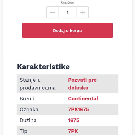
Količina
Dodaj u korpu
Karakteristike
Informacije o Pk kaiš Continental 7PK1675
Stanje u
Pozvati pre
prodavnicama
dolaska
Brend
Continental
Oznaka
7PK1675
Dužina
1675
Tip
7PK