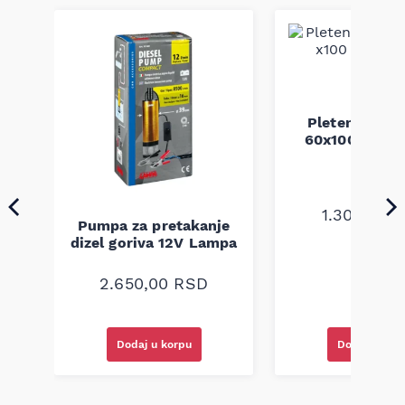
Pletenica au
60x100 unive
1.300,00
R
Pumpa za pretakanje
a
dizel goriva 12V Lampa
2.650,00
RSD
Dodaj u korpu
Dodaj u kor