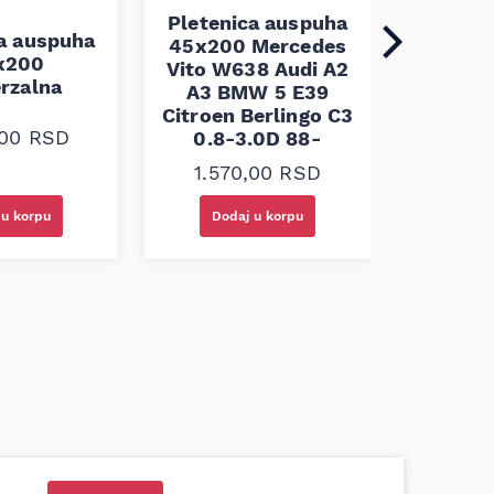
Pletenica auspuha
ca auspuha
45x200 Mercedes
1.10
x200
Vito W638 Audi A2
erzalna
A3 BMW 5 E39
Citroen Berlingo C3
,00
RSD
0.8-3.0D 88-
1.570,00
RSD
Doda
 u korpu
Dodaj u korpu