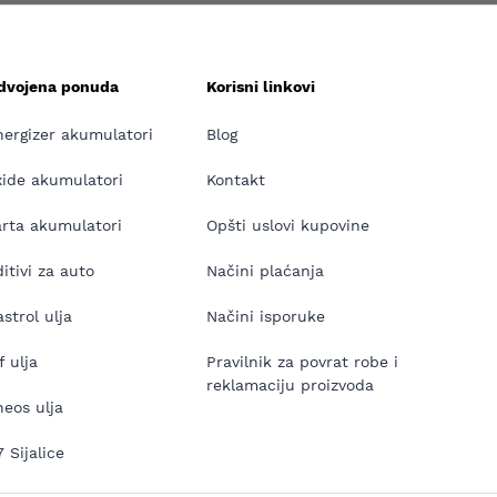
zdvojena ponuda
Korisni linkovi
nergizer akumulatori
Blog
xide akumulatori
Kontakt
arta akumulatori
Opšti uslovi kupovine
itivi za auto
Načini plaćanja
strol ulja
Načini isporuke
f ulja
Pravilnik za povrat robe i
reklamaciju proizvoda
neos ulja
 Sijalice