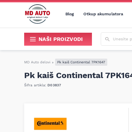
Blog
Otkup akumulatora
Unesite poja
NAŠI PROIZVODI
Sredstva za održavanje i popravku
MD Auto delovi
»
Pk kaiš Continental 7PK1647
Pk kaiš Continental 7PK16
Šifra artikla:
D03837