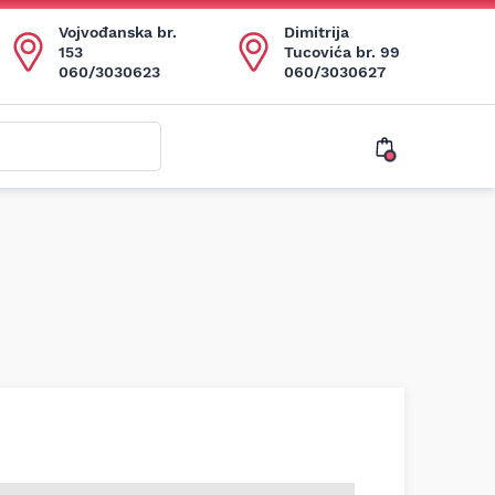
Vojvođanska br.
Dimitrija
153
Tucovića br. 99
060/3030623
060/3030627