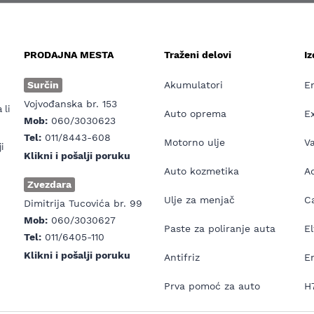
PRODAJNA MESTA
Traženi delovi
I
e
Surčin
Akumulatori
E
Vojvođanska br. 153
 li
Auto oprema
E
Mob:
060/3030623
Tel:
011/8443-608
Motorno ulje
V
i
Klikni i pošalji poruku
Auto kozmetika
Ad
Zvezdara
Ulje za menjač
Ca
Dimitrija Tucovića br. 99
Mob:
060/3030627
Paste za poliranje auta
El
Tel:
011/6405-110
Klikni i pošalji poruku
Antifriz
E
Prva pomoć za auto
H7