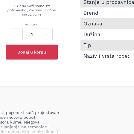
Informacije o Pk kaiš 
Stanje u prodavnic
* Cena važi samo za
gotovinsko plaćanje i online
Brend
poručivanje
Oznaka
Količina
Dužina
Tip
Dodaj u korpu
Naziv i vrsta robe:
sti pogonski kaiš projektovan
nice motora poput
sora klime. Njegova
rijanjanje na remenice i
brtajima. Ako se pk/klínasti