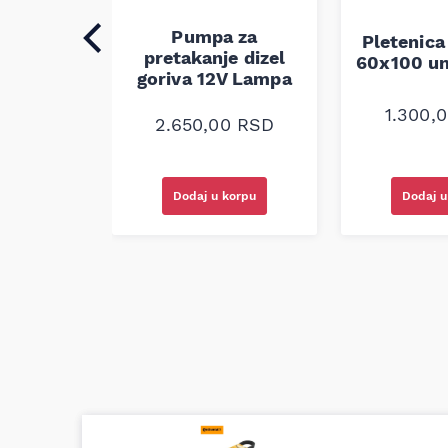
Pumpa za
auspuha
Pletenica
pretakanje dizel
verzalna
60x100 un
goriva 12V Lampa
0
RSD
1.300,
2.650,00
RSD
korpu
Dodaj u korpu
Dodaj u