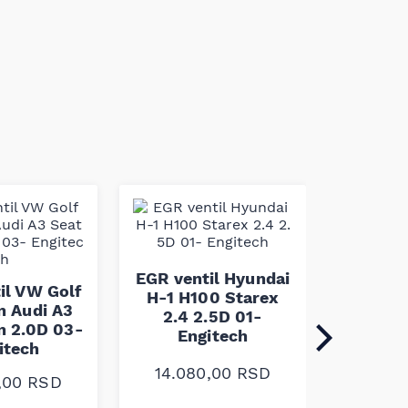
EGR ve
Qashq
EGR ventil Hyundai
Renault
il VW Golf
H-1 H100 Starex
2.3D 0
n Audi A3
2.4 2.5D 01-
n 2.0D 03-
Engitech
itech
16.3
14.080,00
RSD
0,00
RSD