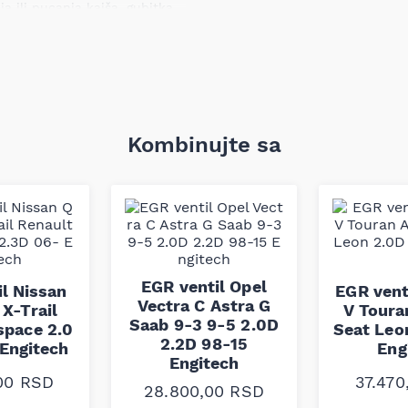
a ili pucanja kaiša, gubitka
ra, otkazivanja servo
 što može prouzrokovati
sti pogonskih i pomoćnih
Kombinujte sa
ndardima materijala i
izrađen prema fabričkim
amenjen očuvanju optimalne
ozila.
EGR ventil Opel
l Nissan
EGR vent
Vectra C Astra G
X-Trail
V Toura
Saab 9-3 9-5 2.0D
space 2.0
Seat Leo
2.2D 98-15
Engitech
Eng
Engitech
,00
RSD
37.47
28.800,00
RSD