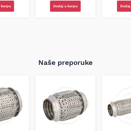
 korpu
Dodaj u korpu
Dodaj
Naše preporuke