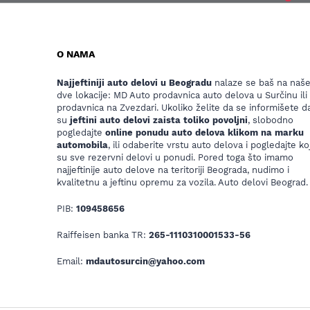
O NAMA
Najjeftiniji auto delovi u Beogradu
nalaze se baš na naš
dve lokacije: MD Auto prodavnica auto delova u Surčinu ili
prodavnica na Zvezdari. Ukoliko želite da se informišete da
su
jeftini auto delovi zaista toliko povoljni
, slobodno
pogledajte
online ponudu auto delova klikom na marku
automobila
, ili odaberite vrstu auto delova i pogledajte koj
su sve rezervni delovi u ponudi. Pored toga što imamo
najjeftinije auto delove na teritoriji Beograda, nudimo i
kvalitetnu a jeftinu opremu za vozila. Auto delovi Beograd.
PIB:
109458656
Raiffeisen banka TR:
265-1110310001533-56
Email:
mdautosurcin@yahoo.com