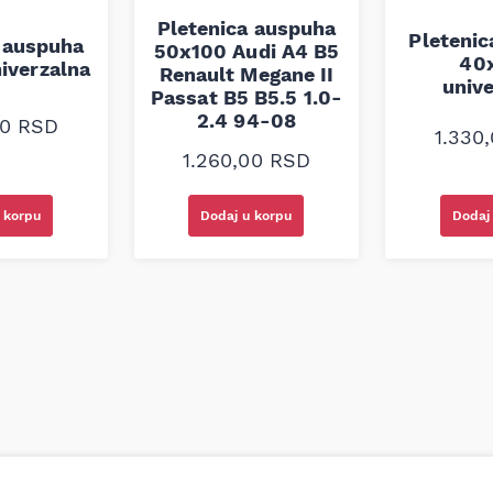
Pletenica auspuha
Pleteni
 auspuha
50x100 Audi A4 B5
40
iverzalna
Renault Megane II
univ
Passat B5 B5.5 1.0-
2.4 94-08
00
RSD
1.330
1.260,00
RSD
 korpu
Dodaj u korpu
Dodaj