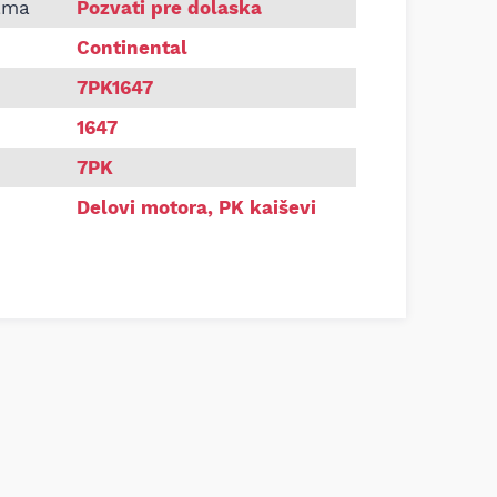
Continental 7PK1647
ama
Pozvati pre dolaska
Continental
7PK1647
1647
7PK
Delovi motora
,
PK kaiševi