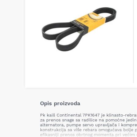
Opis proizvoda
Pk kaiš Continental 7PK1647 je klinasto-rebra
za prenos snage sa radilice na pomoćne jedi
alternatora, pumpe servo upravljača i kompre
konstrukcija sa više rebara omogućava bolje p
efikasniji prenos obrtnog momenta pri većim o