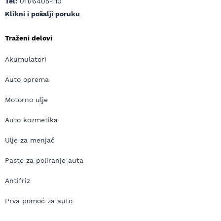
Tel:
011/6405-110
Klikni i pošalji poruku
Traženi delovi
Akumulatori
Auto oprema
Motorno ulje
Auto kozmetika
Ulje za menjač
Paste za poliranje auta
Antifriz
Prva pomoć za auto