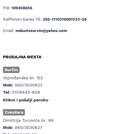
PIB:
109458656
Raiffeisen banka TR:
265-1110310001533-56
Email:
mdautosurcin@yahoo.com
PRODAJNA MESTA
Surčin
Vojvođanska br. 153
Mob:
060/3030623
Tel:
011/8443-608
Klikni i pošalji poruku
Zvezdara
Dimitrija Tucovića br. 99
Mob:
060/3030627