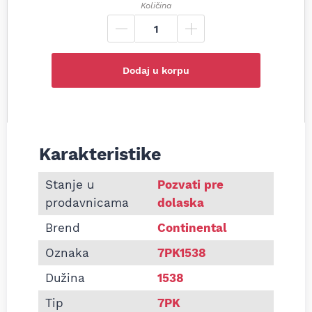
Količina
Dodaj u korpu
Karakteristike
Informacije o Pk kaiš Continental 7PK1538
Stanje u
Pozvati pre
prodavnicama
dolaska
Brend
Continental
Oznaka
7PK1538
Dužina
1538
Tip
7PK