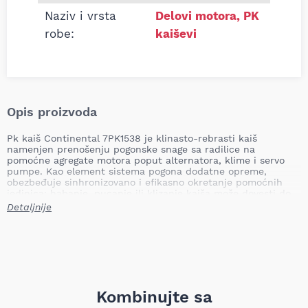
Naziv i vrsta
Delovi motora
,
PK
robe:
kaiševi
Opis proizvoda
Pk kaiš Continental 7PK1538 je klinasto-rebrasti kaiš
namenjen prenošenju pogonske snage sa radilice na
pomoćne agregate motora poput alternatora, klime i servo
pumpe. Kao element sistema pogona dodatne opreme,
obezbeđuje sinhronizovano i efikasno okretanje pomoćnih
jedinica; habanje, pucanje ili klizanje kaiša može dovesti do
gubitka punjenja akumulatora, prekida rada klimatizacije,
Detaljnije
otežanog upravljanja ili preopterećenja pojedinih
komponenti, što zahteva hitnu zamenu kako bi se izbegla
veća oštećenja i neispravnost vozila.
Dužina: 1538 mm
Broj rebara: 7
Težina: 0,183 kg
Kombinujte sa
Continental je prepoznatljiv po dugotrajnosti i preciznoj