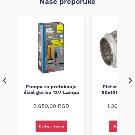
Naše preporuke
Pumpa za pretakanje
Pletenica au
a
dizel goriva 12V Lampa
60x100 unive
2.650,00
RSD
1.300,00
R
Dodaj u korpu
Dodaj u kor