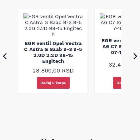
izradi kaiševa za automobilsku industriju; ovaj model je
projektovan i proizveden po fabričkim standardima koji
garantuju dimenzionu tačnost, otpornost na habanje i
stabilnost rada pri različitim uslovima opterećenja, što
omogućava pouzdan rad pomoćnih sistema vozila.
us
EGR ventil Aud
EGR ventil Opel Vectra
2-
A6 C7 Seat Ex
C Astra G Saab 9-3 9-5
07-18 Engit
2.0D 2.2D 98-15
Engitech
32.460,00
28.800,00
RSD
Dodaj u korpu
Dodaj u kor