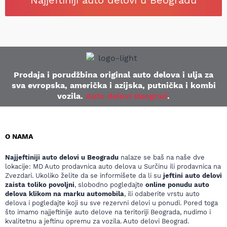
Najjeftiniji auto delovi u Beogradu
Prodaja i porudžbina original auto delova i ulja za
sva evropska, američka i azijska, putnička i kombi
vozila.
Auto delovi Beograd
.
O NAMA
Najjeftiniji auto delovi u Beogradu
nalaze se baš na naše dve
lokacije: MD Auto prodavnica auto delova u Surčinu ili prodavnica na
Zvezdari. Ukoliko želite da se informišete da li su
jeftini auto delovi
zaista toliko povoljni
, slobodno pogledajte
online ponudu auto
delova klikom na marku automobila
, ili odaberite vrstu auto
delova i pogledajte koji su sve rezervni delovi u ponudi. Pored toga
što imamo najjeftinije auto delove na teritoriji Beograda, nudimo i
kvalitetnu a jeftinu opremu za vozila. Auto delovi Beograd.