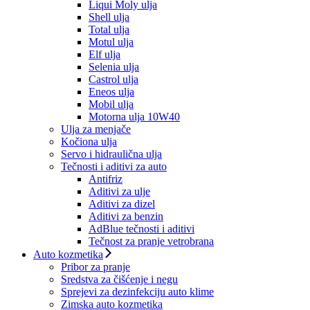
Liqui Moly ulja
Shell ulja
Total ulja
Motul ulja
Elf ulja
Selenia ulja
Castrol ulja
Eneos ulja
Mobil ulja
Motorna ulja 10W40
Ulja za menjače
Kočiona ulja
Servo i hidraulična ulja
Tečnosti i aditivi za auto
Antifriz
Aditivi za ulje
Aditivi za dizel
Aditivi za benzin
AdBlue tečnosti i aditivi
Tečnost za pranje vetrobrana
Auto kozmetika
Pribor za pranje
Sredstva za čišćenje i negu
Sprejevi za dezinfekciju auto klime
Zimska auto kozmetika