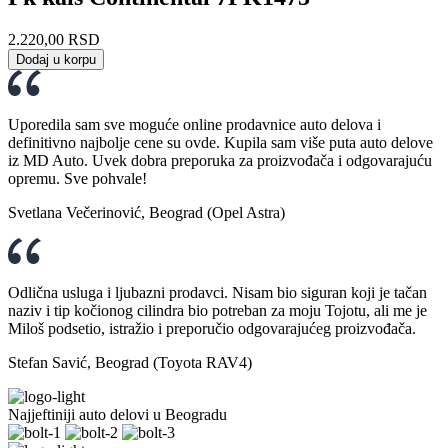
2.220,00
RSD
Dodaj u korpu
Uporedila sam sve moguće online prodavnice auto delova i
definitivno najbolje cene su ovde. Kupila sam više puta auto delove
iz MD Auto. Uvek dobra preporuka za proizvođača i odgovarajuću
opremu. Sve pohvale!
Svetlana Večerinović, Beograd (Opel Astra)
Odlična usluga i ljubazni prodavci. Nisam bio siguran koji je tačan
naziv i tip kočionog cilindra bio potreban za moju Tojotu, ali me je
Miloš podsetio, istražio i preporučio odgovarajućeg proizvođača.
Stefan Savić, Beograd (Toyota RAV4)
Najjeftiniji auto delovi u Beogradu