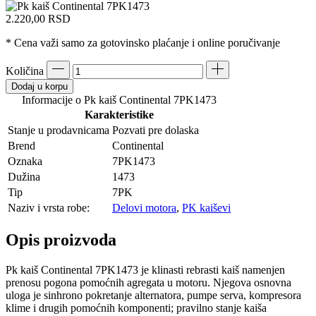
2.220,00
RSD
* Cena važi samo za gotovinsko plaćanje i online poručivanje
Količina
Dodaj u korpu
Informacije o Pk kaiš Continental 7PK1473
Karakteristike
Stanje u prodavnicama
Pozvati pre dolaska
Brend
Continental
Oznaka
7PK1473
Dužina
1473
Tip
7PK
Naziv i vrsta robe:
Delovi motora
,
PK kaiševi
Opis proizvoda
Pk kaiš Continental 7PK1473 je klinasti rebrasti kaiš namenjen
prenosu pogona pomoćnih agregata u motoru. Njegova osnovna
uloga je sinhrono pokretanje alternatora, pumpe serva, kompresora
klime i drugih pomoćnih komponenti; pravilno stanje kaiša