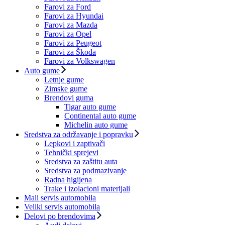
Farovi za Ford
Farovi za Hyundai
Farovi za Mazda
Farovi za Opel
Farovi za Peugeot
Farovi za Škoda
Farovi za Volkswagen
Auto gume
Letnje gume
Zimske gume
Brendovi guma
Tigar auto gume
Continental auto gume
Michelin auto gume
Sredstva za održavanje i popravku
Lepkovi i zaptivači
Tehnički sprejevi
Sredstva za zaštitu auta
Sredstva za podmazivanje
Radna higijena
Trake i izolacioni materijali
Mali servis automobila
Veliki servis automobila
Delovi po brendovima