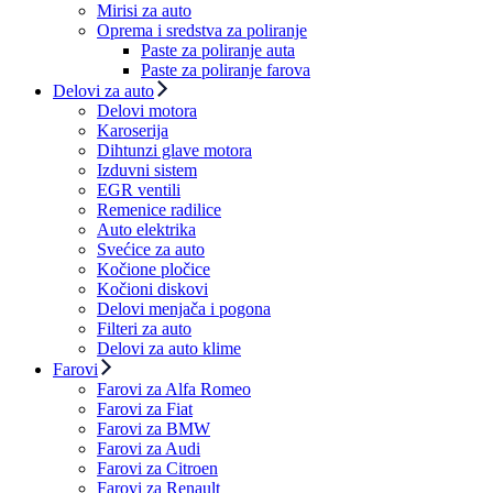
Mirisi za auto
Oprema i sredstva za poliranje
Paste za poliranje auta
Paste za poliranje farova
Delovi za auto
Delovi motora
Karoserija
Dihtunzi glave motora
Izduvni sistem
EGR ventili
Remenice radilice
Auto elektrika
Svećice za auto
Kočione pločice
Kočioni diskovi
Delovi menjača i pogona
Filteri za auto
Delovi za auto klime
Farovi
Farovi za Alfa Romeo
Farovi za Fiat
Farovi za BMW
Farovi za Audi
Farovi za Citroen
Farovi za Renault