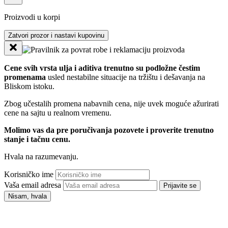
Proizvodi u korpi
Zatvori prozor i nastavi kupovinu
Cene svih vrsta ulja i aditiva trenutno su podložne čestim
promenama
usled nestabilne situacije na tržištu i dešavanja na
Bliskom istoku.
Zbog učestalih promena nabavnih cena, nije uvek moguće ažurirati
cene na sajtu u realnom vremenu.
Molimo vas da pre poručivanja pozovete i proverite trenutno
stanje i tačnu cenu.
Hvala na razumevanju.
Korisničko ime
Vaša email adresa
Prijavite se
Nisam, hvala