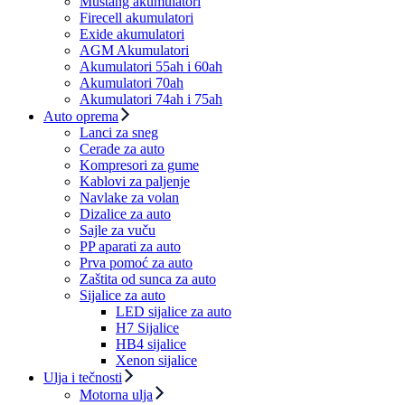
Mustang akumulatori
Firecell akumulatori
Exide akumulatori
AGM Akumulatori
Akumulatori 55ah i 60ah
Akumulatori 70ah
Akumulatori 74ah i 75ah
Auto oprema
Lanci za sneg
Cerade za auto
Kompresori za gume
Kablovi za paljenje
Navlake za volan
Dizalice za auto
Sajle za vuču
PP aparati za auto
Prva pomoć za auto
Zaštita od sunca za auto
Sijalice za auto
LED sijalice za auto
H7 Sijalice
HB4 sijalice
Xenon sijalice
Ulja i tečnosti
Motorna ulja