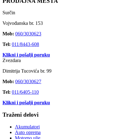
PRODAJNA MESTA
Surčin
Vojvođanska br. 153
Mob:
060/3030623
Tel:
011/8443-608
Klikni i pošalji poruku
Zvezdara
Dimitrija Tucovića br. 99
Mob:
060/3030627
Tel:
011/6405-110
Klikni i pošalji poruku
Traženi delovi
Akumulatori
Auto oprema
Motorno ulje