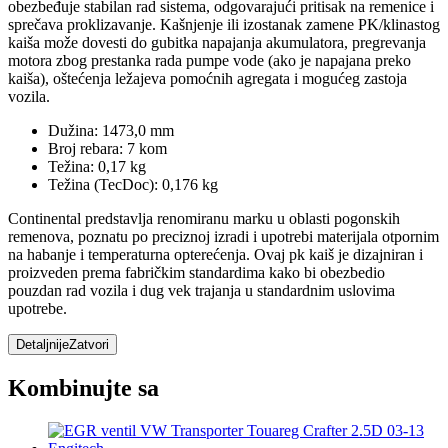
obezbeđuje stabilan rad sistema, odgovarajući pritisak na remenice i
sprečava proklizavanje. Kašnjenje ili izostanak zamene PK/klinastog
kaiša može dovesti do gubitka napajanja akumulatora, pregrevanja
motora zbog prestanka rada pumpe vode (ako je napajana preko
kaiša), oštećenja ležajeva pomoćnih agregata i mogućeg zastoja
vozila.
Dužina: 1473,0 mm
Broj rebara: 7 kom
Težina: 0,17 kg
Težina (TecDoc): 0,176 kg
Continental predstavlja renomiranu marku u oblasti pogonskih
remenova, poznatu po preciznoj izradi i upotrebi materijala otpornim
na habanje i temperaturna opterećenja. Ovaj pk kaiš je dizajniran i
proizveden prema fabričkim standardima kako bi obezbedio
pouzdan rad vozila i dug vek trajanja u standardnim uslovima
upotrebe.
Detaljnije
Zatvori
Kombinujte sa