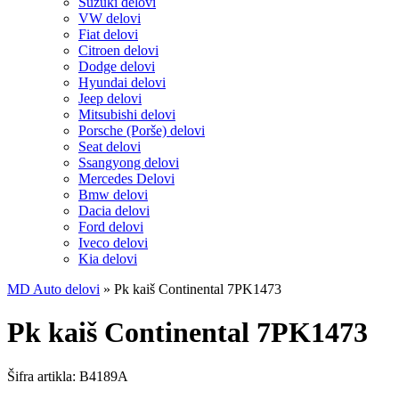
Suzuki delovi
VW delovi
Fiat delovi
Citroen delovi
Dodge delovi
Hyundai delovi
Jeep delovi
Mitsubishi delovi
Porsche (Porše) delovi
Seat delovi
Ssangyong delovi
Mercedes Delovi
Bmw delovi
Dacia delovi
Ford delovi
Iveco delovi
Kia delovi
MD Auto delovi
»
Pk kaiš Continental 7PK1473
Pk kaiš Continental 7PK1473
Šifra artikla:
B4189A