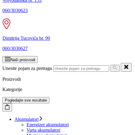
Vojvođanska br. 153
060/3030623
Dimitrija Tucovića br. 99
060/3030627
Naši proizvodi
Unesite pojam za pretragu
Proizvodi
Kategorije
Pogledajte sve rezultate
Akumulatori
Energizer akumulatori
Varta akumulatori