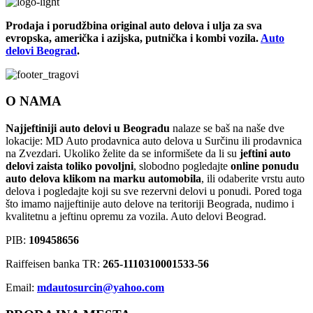
Prodaja i porudžbina original auto delova i ulja za sva
evropska, američka i azijska, putnička i kombi vozila.
Auto
delovi Beograd
.
O NAMA
Najjeftiniji auto delovi u Beogradu
nalaze se baš na naše dve
lokacije: MD Auto prodavnica auto delova u Surčinu ili prodavnica
na Zvezdari. Ukoliko želite da se informišete da li su
jeftini auto
delovi zaista toliko povoljni
, slobodno pogledajte
online ponudu
auto delova klikom na marku automobila
, ili odaberite vrstu auto
delova i pogledajte koji su sve rezervni delovi u ponudi. Pored toga
što imamo najjeftinije auto delove na teritoriji Beograda, nudimo i
kvalitetnu a jeftinu opremu za vozila. Auto delovi Beograd.
PIB:
109458656
Raiffeisen banka TR:
265-1110310001533-56
Email:
mdautosurcin@yahoo.com