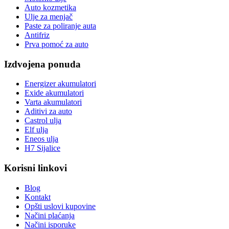
Auto kozmetika
Ulje za menjač
Paste za poliranje auta
Antifriz
Prva pomoć za auto
Izdvojena ponuda
Energizer akumulatori
Exide akumulatori
Varta akumulatori
Aditivi za auto
Castrol ulja
Elf ulja
Eneos ulja
H7 Sijalice
Korisni linkovi
Blog
Kontakt
Opšti uslovi kupovine
Načini plaćanja
Načini isporuke