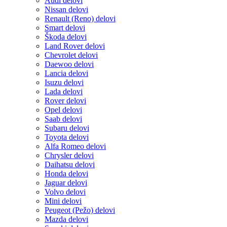
Audi delovi
Nissan delovi
Renault (Reno) delovi
Smart delovi
Škoda delovi
Land Rover delovi
Chevrolet delovi
Daewoo delovi
Lancia delovi
Isuzu delovi
Lada delovi
Rover delovi
Opel delovi
Saab delovi
Subaru delovi
Toyota delovi
Alfa Romeo delovi
Chrysler delovi
Daihatsu delovi
Honda delovi
Jaguar delovi
Volvo delovi
Mini delovi
Peugeot (Pežo) delovi
Mazda delovi