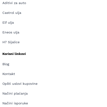
Aditivi za auto
Castrol ulja
Elf ulja
Eneos ulja
H7 Sijalice
Korisni linkovi
Blog
Kontakt
Opšti uslovi kupovine
Načini plaćanja
Načini isporuke