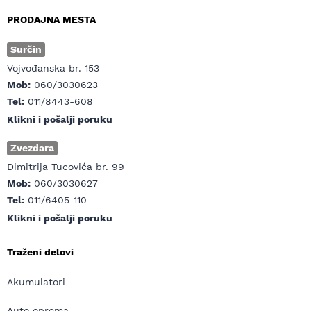
PRODAJNA MESTA
Surčin
Vojvođanska br. 153
Mob:
060/3030623
Tel:
011/8443-608
Klikni i pošalji poruku
Zvezdara
Dimitrija Tucovića br. 99
Mob:
060/3030627
Tel:
011/6405-110
Klikni i pošalji poruku
Traženi delovi
Akumulatori
Auto oprema