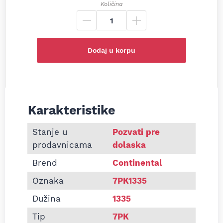
Količina
Dodaj u korpu
Karakteristike
Informacije o Pk kaiš Continental 7PK1335
Stanje u
Pozvati pre
prodavnicama
dolaska
Brend
Continental
Oznaka
7PK1335
Dužina
1335
Tip
7PK