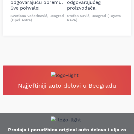
odgovarajuću opremu.
odgovarajućeg
Sve pohvale!
proizvođača.
Svetlana Večerinović, Beograd
Stefan Savić, Beograd (Toyota
(Opel Astra)
RAV4)
Najjeftiniji auto delovi u Beogradu
Prodaja i porudžbina original auto delova i ulja za