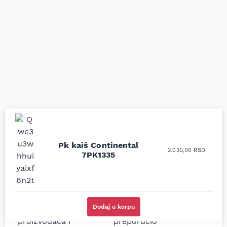
Uporedila sam sve
Odlična usluga i
Pk kaiš Continental
2.030,00
RSD
moguće online
ljubazni prodavci.
7PK1335
prodavnice auto delova
Nisam bio siguran koji je
i definitivno najbolje
tačan naziv i tip
cene su ovde. Kupila
kočionog cilindra bio
sam više puta auto
potreban za moju
delove iz MD Auto. Uvek
Tojotu, ali me je Miloš
Dodaj u korpu
dobra preporuka za
podsetio, istražio i
proizvođača i
preporučio