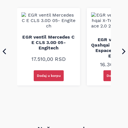
kvalitetu i izdržljivosti svojih rebrastih kaiševa; ovaj pk kaiš je
dizajniran i proizveden prema fabričkim standardima kako bi
osigurao pouzdanu funkcionalnost i dug vek trajanja u
uobičajenim uslovima eksploatacije.
40
EGR ventil Mercedes C
EGR ventil N
.9D
E CLS 3.0D 05-
Qashqai X-Trail
Engitech
Espace 2.0 2.
Engitec
17.510,00
RSD
16.360,00
Dodaj u korpu
Dodaj u kor