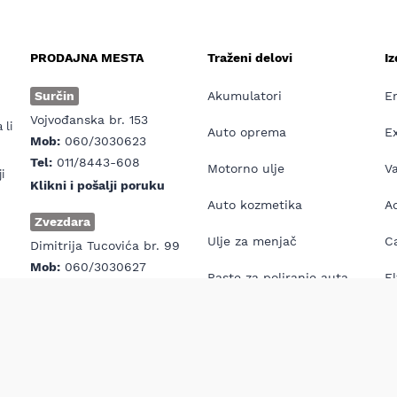
PRODAJNA MESTA
Traženi delovi
I
e
Surčin
Akumulatori
E
Vojvođanska br. 153
 li
Auto oprema
E
Mob:
060/3030623
Tel:
011/8443-608
Motorno ulje
V
i
Klikni i pošalji poruku
Auto kozmetika
Ad
Zvezdara
Ulje za menjač
Ca
Dimitrija Tucovića br. 99
Mob:
060/3030627
Paste za poliranje auta
El
Tel:
011/6405-110
Klikni i pošalji poruku
Antifriz
E
Prva pomoć za auto
H7