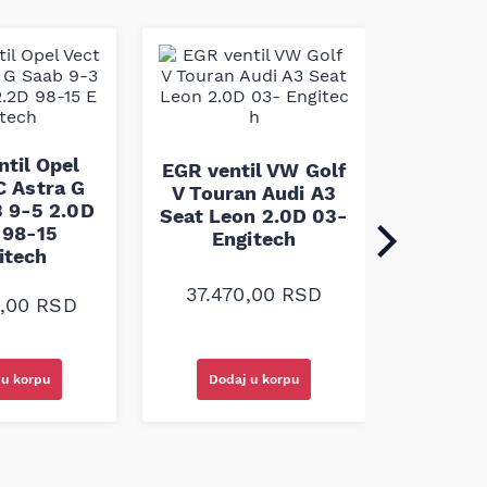
ntil Opel
EGR ventil VW Golf
C Astra G
V Touran Audi A3
 9-5 2.0D
Seat Leon 2.0D 03-
 98-15
Engitech
itech
EGR ven
Pacific
37.470,00
RSD
En
0,00
RSD
10.9
 u korpu
Dodaj u korpu
Doda