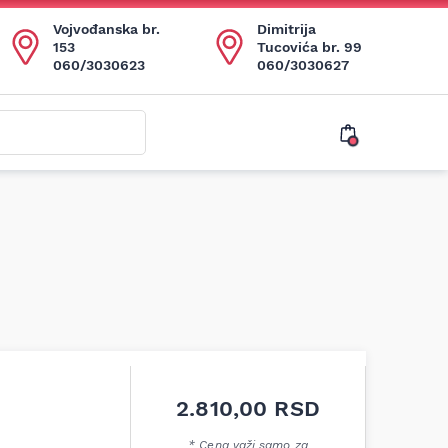
Vojvođanska br.
Dimitrija
153
Tucovića br. 99
060/3030623
060/3030627
2.810,00
RSD
* Cena važi samo za