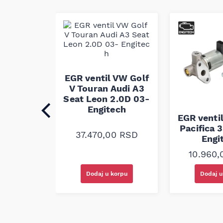
Continental je prepoznatljiv brend u oblasti
vozila, poznat po primeni savremenih materija
produžuju vek i otpornost kaiševa na habanje,
model 7PK1066EXTRA je razvijen i izrađen pr
što garantuje kompatibilnost i pouzdanost u v
l Opel
EGR ventil VW Golf
Astra G
V Touran Audi A3
9-5 2.0D
Seat Leon 2.0D 03-
8-15
Engitech
ech
EGR ventil
Pacifica 
37.470,00
RSD
Engi
00
RSD
10.960
korpu
Dodaj u korpu
Dodaj u