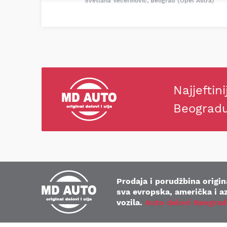
Svetlana Večerinović, Beograd (Opel Astra)
Najjeftini
Beograd
Prodaja i porudžbina origina
sva evropska, američka i az
vozila.
Auto delovi Beograd