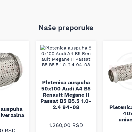
Naše preporuke
Pletenica auspuha
50x100 Audi A4 B5
Renault Megane II
Passat B5 B5.5 1.0-
2.4 94-08
Pleteni
 auspuha
40
iverzalna
univ
1.260,00
RSD
00
RSD