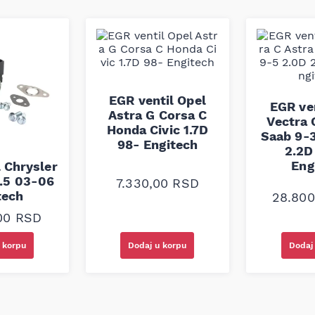
 pogonskih i pomoćnih sistema
la i proizvodnih procesa koji
 toplotu i opterećenja. Ovaj
ema fabričkim standardima,
ozilima za koja je predviđen.
EGR ventil Opel
EGR ve
Astra G Corsa C
Vectra 
Honda Civic 1.7D
Saab 9-3
98- Engitech
2.2D
Eng
 Chrysler
3.5 03-06
7.330,00
RSD
tech
28.80
,00
RSD
Dodaj u korpu
Dodaj
 korpu