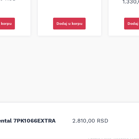
1.330
Dodaj u korpu
 korpu
Dodaj
odavnice auto delova i
Odlična usluga i ljub
upila sam više puta auto
tačan naziv i tip koč
nental 7PK1066EXTRA
2.810,00
RSD
oruka za proizvođača i
ali me je Miloš podse
proizvođača.