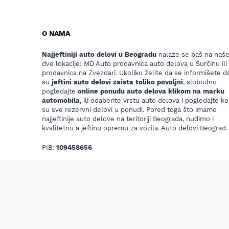
O NAMA
Najjeftiniji auto delovi u Beogradu
nalaze se baš na naš
dve lokacije: MD Auto prodavnica auto delova u Surčinu ili
prodavnica na Zvezdari. Ukoliko želite da se informišete da
su
jeftini auto delovi zaista toliko povoljni
, slobodno
pogledajte
online ponudu auto delova klikom na marku
automobila
, ili odaberite vrstu auto delova i pogledajte koj
su sve rezervni delovi u ponudi. Pored toga što imamo
najjeftinije auto delove na teritoriji Beograda, nudimo i
kvalitetnu a jeftinu opremu za vozila. Auto delovi Beograd.
PIB:
109458656
Raiffeisen banka TR:
265-1110310001533-56
Email:
mdautosurcin@yahoo.com