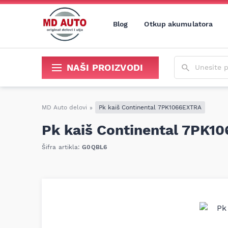
Blog
Otkup akumulatora
Unesite poja
NAŠI PROIZVODI
Sredstva za održavanje i popravku
MD Auto delovi
»
Pk kaiš Continental 7PK1066EXTRA
Pk kaiš Continental 7PK1
Šifra artikla:
G0QBL6