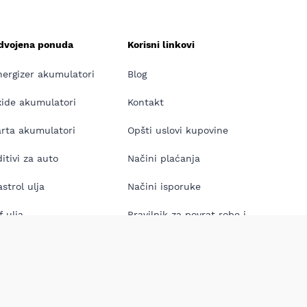
zdvojena ponuda
Korisni linkovi
nergizer akumulatori
Blog
xide akumulatori
Kontakt
arta akumulatori
Opšti uslovi kupovine
itivi za auto
Načini plaćanja
strol ulja
Načini isporuke
f ulja
Pravilnik za povrat robe i
reklamaciju proizvoda
neos ulja
 Sijalice