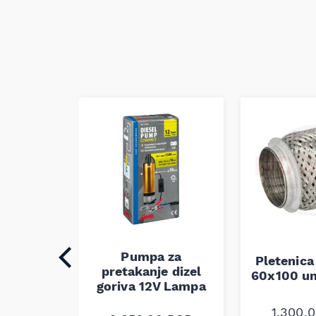
auspuha
verzalna
Pumpa za
Pletenica
0
RSD
pretakanje dizel
60x100 un
goriva 12V Lampa
1.300,