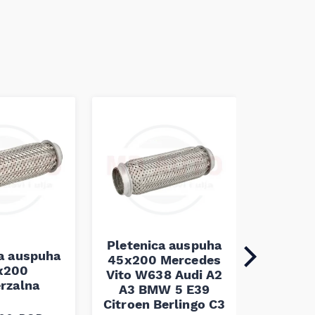
Pleten
45x100 
Pletenica auspuha
ca auspuha
45x200 Mercedes
1.10
x200
Vito W638 Audi A2
erzalna
A3 BMW 5 E39
Citroen Berlingo C3