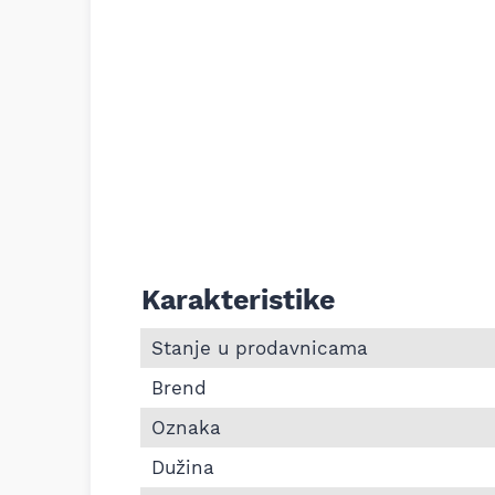
Karakteristike
Informacije o Pk kaiš Continental 7PK1
Stanje u prodavnicama
Brend
Oznaka
Dužina