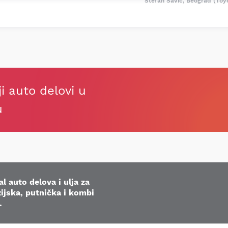
Stefan Savić, Beograd (Toy
ji auto delovi u
u
l auto delova i ulja za
ijska, putnička i kombi
.