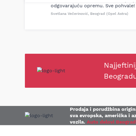
odgovarajuću opremu. Sve pohvale!
Svetlana Večerinović, Beograd (Opel Astra)
Najjeftini
Beograd
Prodaja i porudžbina origina
sva evropska, američka i az
vozila.
Auto delovi Beograd