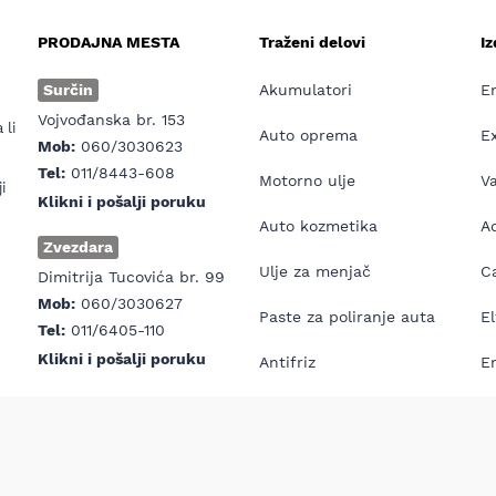
PRODAJNA MESTA
Traženi delovi
I
e
Surčin
Akumulatori
E
Vojvođanska br. 153
 li
Auto oprema
E
Mob:
060/3030623
Tel:
011/8443-608
Motorno ulje
V
i
Klikni i pošalji poruku
Auto kozmetika
Ad
Zvezdara
Ulje za menjač
Ca
Dimitrija Tucovića br. 99
Mob:
060/3030627
Paste za poliranje auta
El
Tel:
011/6405-110
Klikni i pošalji poruku
Antifriz
E
Prva pomoć za auto
H7
opyright © MD Auto 2026 | Izrada internet prodavnice:
Avokado.