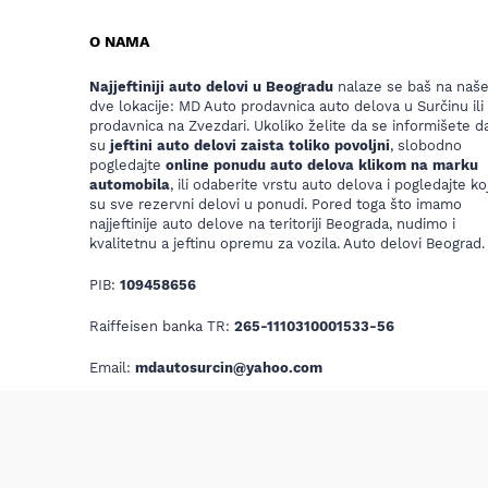
O NAMA
Najjeftiniji auto delovi u Beogradu
nalaze se baš na naš
dve lokacije: MD Auto prodavnica auto delova u Surčinu ili
prodavnica na Zvezdari. Ukoliko želite da se informišete da
su
jeftini auto delovi zaista toliko povoljni
, slobodno
pogledajte
online ponudu auto delova klikom na marku
automobila
, ili odaberite vrstu auto delova i pogledajte koj
su sve rezervni delovi u ponudi. Pored toga što imamo
najjeftinije auto delove na teritoriji Beograda, nudimo i
kvalitetnu a jeftinu opremu za vozila. Auto delovi Beograd.
PIB:
109458656
Raiffeisen banka TR:
265-1110310001533-56
Email:
mdautosurcin@yahoo.com
C