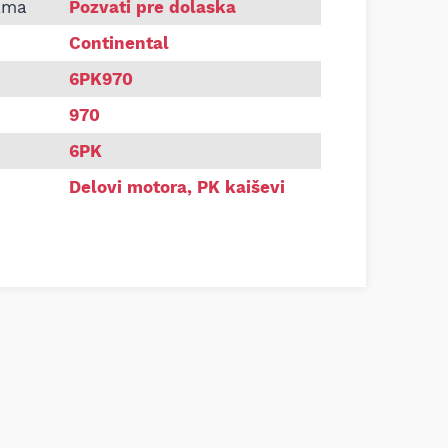
Continental 6PK970
ama
Pozvati pre dolaska
Continental
6PK970
970
6PK
Delovi motora
,
PK kaiševi