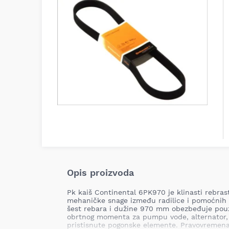
Opis proizvoda
Pk kaiš Continental 6PK970 je klinasti rebra
mehaničke snage između radilice i pomoćnih 
šest rebara i dužine 970 mm obezbeđuje pou
obrtnog momenta za pumpu vode, alternator,
pristisnute pogonske elemente. Pravovremena