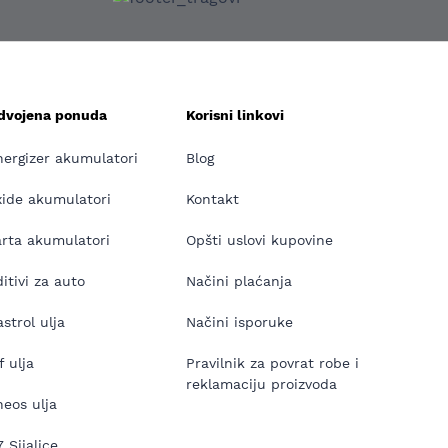
zdvojena ponuda
Korisni linkovi
nergizer akumulatori
Blog
xide akumulatori
Kontakt
arta akumulatori
Opšti uslovi kupovine
itivi za auto
Načini plaćanja
strol ulja
Načini isporuke
f ulja
Pravilnik za povrat robe i
reklamaciju proizvoda
neos ulja
 Sijalice