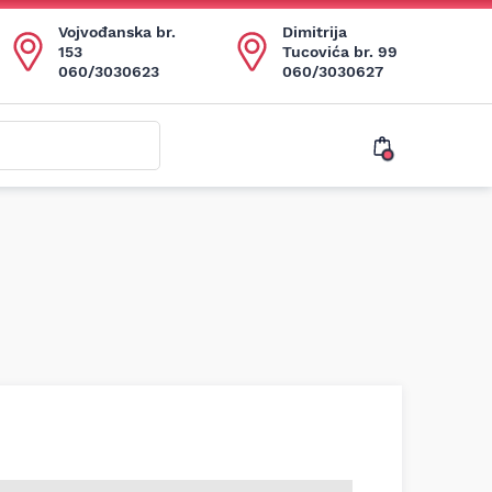
Vojvođanska br.
Dimitrija
153
Tucovića br. 99
060/3030623
060/3030627