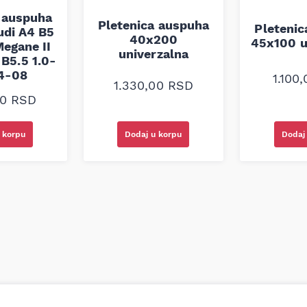
 auspuha
Pletenica auspuha
Pleteni
udi A4 B5
40x200
45x100 u
egane II
univerzalna
B5.5 1.0-
94-08
1.100
1.330,00
RSD
00
RSD
 korpu
Dodaj u korpu
Dodaj