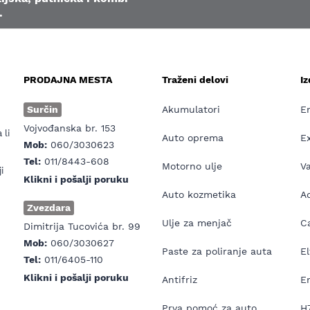
.
PRODAJNA MESTA
Traženi delovi
I
e
Surčin
Akumulatori
E
Vojvođanska br. 153
 li
Auto oprema
E
Mob:
060/3030623
Tel:
011/8443-608
Motorno ulje
V
i
Klikni i pošalji poruku
Auto kozmetika
Ad
Zvezdara
Ulje za menjač
Ca
Dimitrija Tucovića br. 99
Mob:
060/3030627
Paste za poliranje auta
El
Tel:
011/6405-110
Klikni i pošalji poruku
Antifriz
E
Prva pomoć za auto
H7