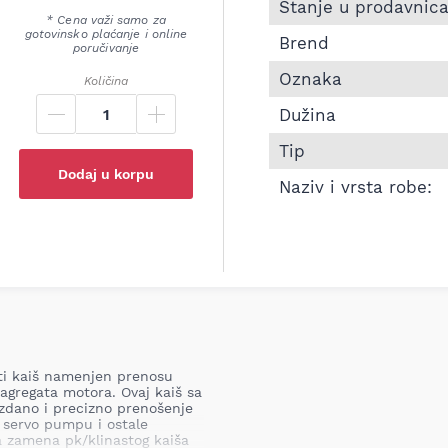
Informacije o Pk kaiš 
Stanje u prodavnic
* Cena važi samo za
gotovinsko plaćanje i online
Brend
poručivanje
Oznaka
Količina
Dužina
Tip
Dodaj u korpu
Naziv i vrsta robe:
sti kaiš namenjen prenosu
agregata motora. Ovaj kaiš sa
zdano i precizno prenošenje
 servo pumpu i ostale
 zamena pk/klinastog kaiša