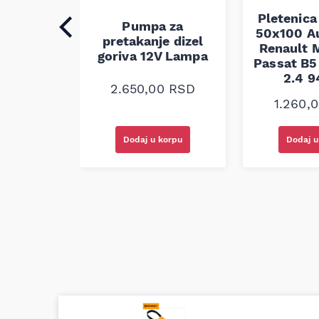
Pletenica
auspuha
Pumpa za
50x100 A
30
pretakanje dizel
Renault M
alna
goriva 12V Lampa
Passat B5 
2.4 
0
RSD
2.650,00
RSD
1.260,
korpu
Dodaj u korpu
Dodaj u