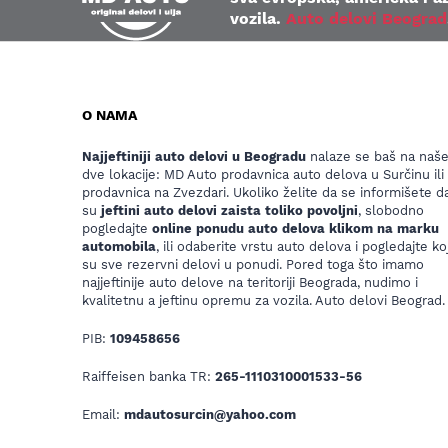
vozila.
Auto delovi Beograd
O NAMA
Najjeftiniji auto delovi u Beogradu
nalaze se baš na naš
dve lokacije: MD Auto prodavnica auto delova u Surčinu ili
prodavnica na Zvezdari. Ukoliko želite da se informišete da
su
jeftini auto delovi zaista toliko povoljni
, slobodno
pogledajte
online ponudu auto delova klikom na marku
automobila
, ili odaberite vrstu auto delova i pogledajte koj
su sve rezervni delovi u ponudi. Pored toga što imamo
najjeftinije auto delove na teritoriji Beograda, nudimo i
kvalitetnu a jeftinu opremu za vozila. Auto delovi Beograd.
PIB:
109458656
Raiffeisen banka TR:
265-1110310001533-56
Email:
mdautosurcin@yahoo.com