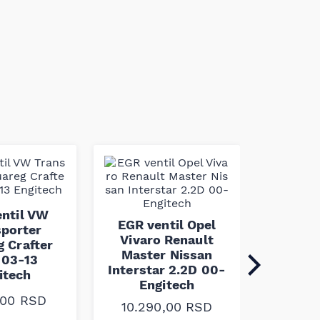
EGR v
E90 F2
ntil VW
EGR ventil Opel
2.0D 
porter
Vivaro Renault
En
g Crafter
Master Nissan
 03-13
Interstar 2.2D 00-
itech
9.66
Engitech
,00
RSD
10.290,00
RSD