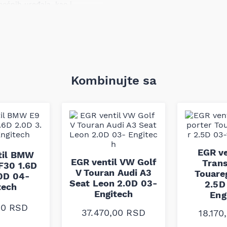
moćnih uređaja, kao i
led pucanja ili gubitka
dugom tradicijom u
Kombinujte sa
jale i tehnologije dizajnirane
 opterećenjima i
ladu sa fabričkim standardima
lnost i pouzdan rad u vozilu
EGR ve
til BMW
EGR ventil VW Golf
Trans
F30 1.6D
V Touran Audi A3
Touare
.0D 04-
Seat Leon 2.0D 03-
2.5D
tech
Engitech
Eng
00
RSD
37.470,00
RSD
18.170