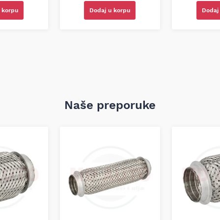
 korpu
Dodaj u korpu
Dodaj
Naše preporuke