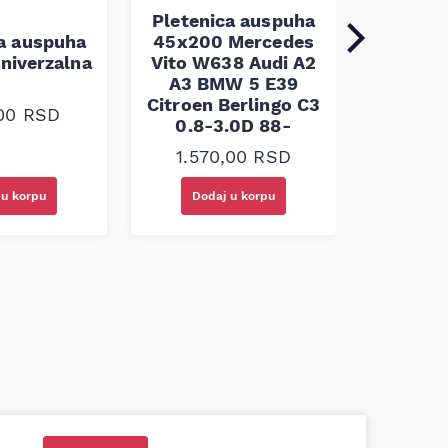
Pletenica auspuha
ca auspuha
45x200 Mercedes
1.30
niverzalna
Vito W638 Audi A2
A3 BMW 5 E39
Citroen Berlingo C3
,00
RSD
0.8-3.0D 88-
1.570,00
RSD
Doda
 u korpu
Dodaj u korpu