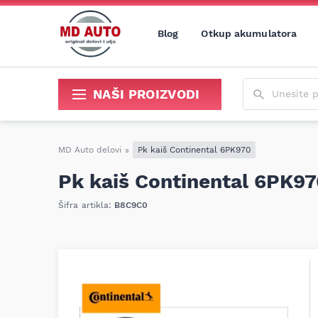
Blog
Otkup akumulatora
Unesite poja
NAŠI PROIZVODI
Sredstva za održavanje i popravku
MD Auto delovi
»
Pk kaiš Continental 6PK970
Pk kaiš Continental 6PK9
Šifra artikla:
B8C9C0