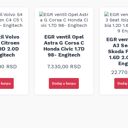
m standardima kako bi
dan rad pomoćnih sistema
il Volvo
EGR ventil Opel
EGR vent
 Citroen
Astra G Corsa C
A3 Se
9D 2.0D
Honda Civic 1.7D
Skoda F
gitech
98- Engitech
1.6D 2
Eng
,00
RSD
7.330,00
RSD
22.77
 korpu
Dodaj u korpu
Dodaj