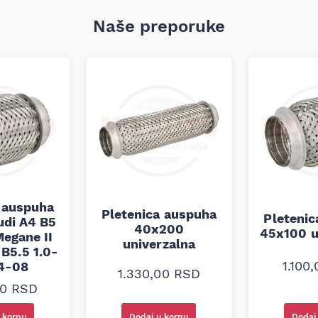
Naše preporuke
 auspuha
Pletenica auspuha
Pleteni
udi A4 B5
40x200
45x100 u
egane II
univerzalna
B5.5 1.0-
1.100
94-08
1.330,00
RSD
00
RSD
 korpu
Dodaj u korpu
Dodaj