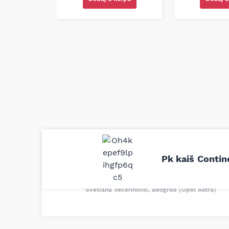
Uporedila sam sve moguće online pr
definitivno najbolje cene su ovde. K
Pk kaiš Conti
delove iz MD Auto. Uvek dobra prep
odgovarajuću opremu. Sve pohvale!
Svetlana Večerinović, Beograd (Opel Astra)