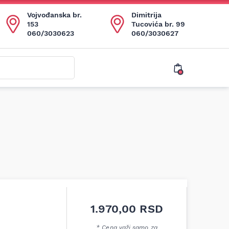
Vojvođanska br.
Dimitrija
153
Tucovića br. 99
060/3030623
060/3030627
1.970,00
RSD
* Cena važi samo za