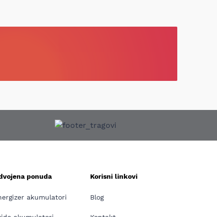
zdvojena ponuda
Korisni linkovi
nergizer akumulatori
Blog
xide akumulatori
Kontakt