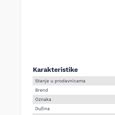
Karakteristike
Informacije o Pk kaiš Continental 6PK9
Stanje u prodavnicama
Brend
Oznaka
Dužina