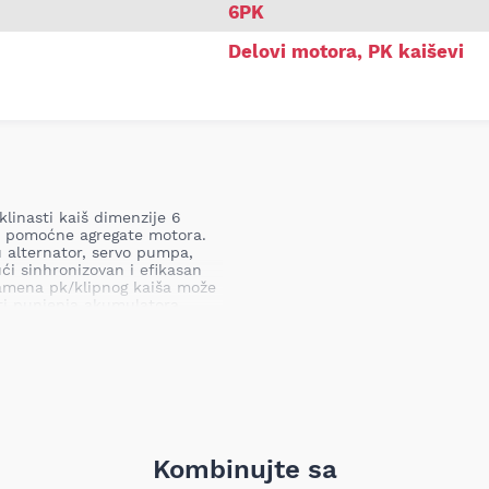
6PK
Delovi motora
,
PK kaiševi
linasti kaiš dimenzije 6
na pomoćne agregate motora.
u alternator, servo pumpa,
i sinhronizovan i efikasan
mena pk/klipnog kaiša može
ti punjenja akumulatora,
e rashladne tečnosti,
ma uređaja — što u konačnici
ravke.
elova poznat po pouzdanim
Kombinujte sa
zvoda; ovaj pk kaiš je