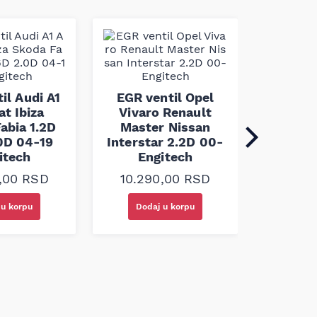
EGR ve
S40 V5
il Audi A1
EGR ventil Opel
C4 C5
at Ibiza
Vivaro Renault
96- 
abia 1.2D
Master Nissan
.0D 04-19
Interstar 2.2D 00-
10.6
itech
Engitech
0,00
RSD
10.290,00
RSD
 u korpu
Dodaj u korpu
Doda