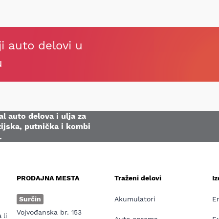
ji auto delovi u
u
l auto delova i ulja za
ijska, putnička i kombi
.
PRODAJNA MESTA
Traženi delovi
I
e
Surčin
Akumulatori
E
Vojvođanska br. 153
 li
Auto oprema
E