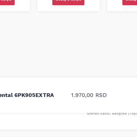
odavnice auto delova i
Odlična usluga i ljub
upila sam više puta auto
tačan naziv i tip koč
nental 6PK905EXTRA
1.970,00
RSD
oruka za proizvođača i
ali me je Miloš podse
proizvođača.
Stefan Savić, Beograd (Toy