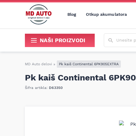
Blog
Otkup akumulatora
Unesite poja
NAŠI PROIZVODI
Sredstva za održavanje i popravku
MD Auto delovi
»
Pk kaiš Continental 6PK905EXTRA
Pk kaiš Continental 6PK
Šifra artikla:
D63350