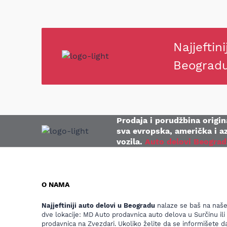
Najjeftini
Beograd
Prodaja i porudžbina origina
sva evropska, američka i az
vozila.
Auto delovi Beograd
O NAMA
Najjeftiniji auto delovi u Beogradu
nalaze se baš na naš
dve lokacije: MD Auto prodavnica auto delova u Surčinu ili
prodavnica na Zvezdari. Ukoliko želite da se informišete da