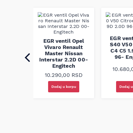
dizajniran i proizveden u skladu sa fabrički
obezbedio optimalnu funkcionalnost i bezbe
vozila.
EGR vent
 Audi A1
EGR ventil Opel
S40 V50
Ibiza
Vivaro Renault
C4 C5 1.
ia 1.2D
Master Nissan
96- En
 04-19
Interstar 2.2D 00-
ech
Engitech
10.680
00
RSD
10.290,00
RSD
korpu
Dodaj u korpu
Dodaj u