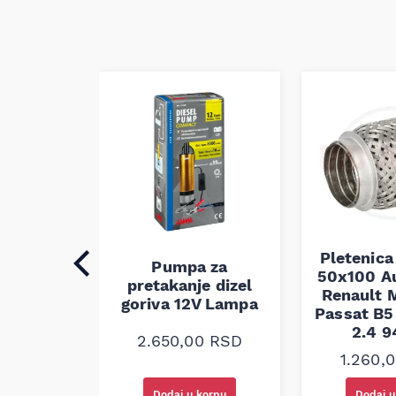
Pletenica
auspuha
Pumpa za
50x100 A
30
pretakanje dizel
Renault M
alna
goriva 12V Lampa
Passat B5 
2.4 
0
RSD
2.650,00
RSD
1.260,
korpu
Dodaj u korpu
Dodaj u