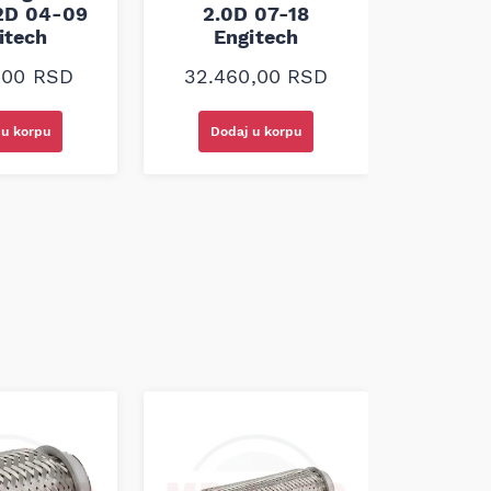
2D 04-09
2.0D 07-18
2.4 
itech
Engitech
En
0,00
RSD
32.460,00
RSD
14.0
 u korpu
Dodaj u korpu
Doda