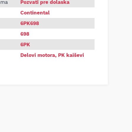
Continental 6PK698
ama
Pozvati pre dolaska
Continental
6PK698
698
6PK
Delovi motora
,
PK kaiševi