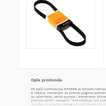
Opis proizvoda
Pk kaiš Continental 6PK698 je klinasti rebra
6 rebara, namenjen za prenos pogona pomoćn
su alternator, servo pumpa i kompresor klime
prenosi obrtni moment i sinhronizuje rad po
istrošen ili previše rastegnut kaiš dovodi do 