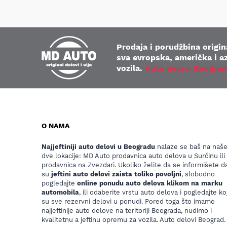
Prodaja i porudžbina origina
sva evropska, američka i az
vozila.
Auto delovi Beograd
O NAMA
Najjeftiniji auto delovi u Beogradu
nalaze se baš na naš
dve lokacije: MD Auto prodavnica auto delova u Surčinu ili
prodavnica na Zvezdari. Ukoliko želite da se informišete da
su
jeftini auto delovi zaista toliko povoljni
, slobodno
pogledajte
online ponudu auto delova klikom na marku
automobila
, ili odaberite vrstu auto delova i pogledajte koj
su sve rezervni delovi u ponudi. Pored toga što imamo
najjeftinije auto delove na teritoriji Beograda, nudimo i
kvalitetnu a jeftinu opremu za vozila. Auto delovi Beograd.