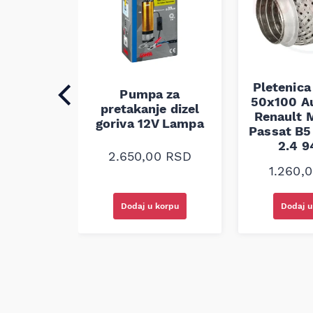
Pletenica
auspuha
Pumpa za
50x100 A
30
pretakanje dizel
Renault M
alna
goriva 12V Lampa
Passat B5 
2.4 
0
RSD
2.650,00
RSD
1.260,
korpu
Dodaj u korpu
Dodaj u