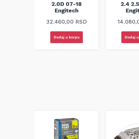
D 04-09
2.0D 07-18
2.4 2.
ech
Engitech
Engi
00
RSD
32.460,00
RSD
14.080
korpu
Dodaj u korpu
Dodaj u