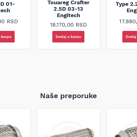
Touareg Crafter
5D 01-
Type 2.
2.5D 03-13
tech
Eng
Engitech
,00
RSD
17.88
18.170,00
RSD
 korpu
Dodaj u korpu
Dodaj
Naše preporuke