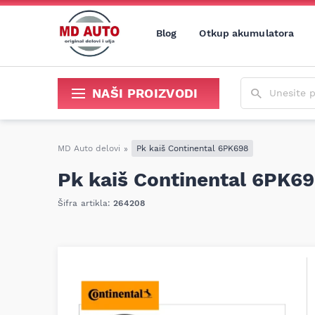
Blog
Otkup akumulatora
Unesite poja
NAŠI PROIZVODI
Sredstva za održavanje i popravku
MD Auto delovi
»
Pk kaiš Continental 6PK698
Pk kaiš Continental 6PK6
Šifra artikla:
264208