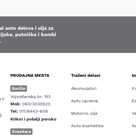
l auto delova i ulja za
ijska, putnička i kombi
.
PRODAJNA MESTA
Traženi delovi
I
e
Surčin
Akumulatori
E
Vojvođanska br. 153
 li
Auto oprema
E
Mob:
060/3030623
Tel:
011/8443-608
Motorno ulje
V
i
Klikni i pošalji poruku
Auto kozmetika
Ad
Zvezdara