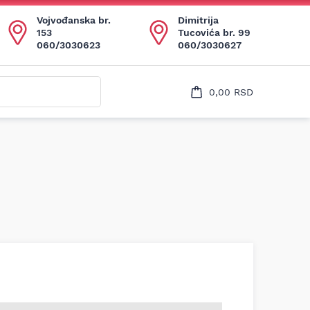
Uspešno ste dodali ovaj proizvod u vašu korpu.
Vojvođanska br.
Dimitrija
153
Tucovića br. 99
060/3030623
060/3030627
0,00
RSD