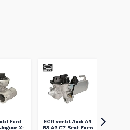
ntil Ford
EGR ventil Audi A4
EGR ven
Jaguar X-
B8 A6 C7 Seat Exeo
H-1 H1