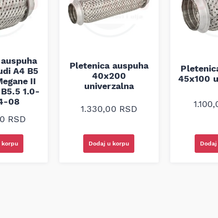
 auspuha
Pletenica auspuha
Pleteni
udi A4 B5
40x200
45x100 u
egane II
univerzalna
B5.5 1.0-
94-08
1.100
1.330,00
RSD
00
RSD
 korpu
Dodaj u korpu
Dodaj