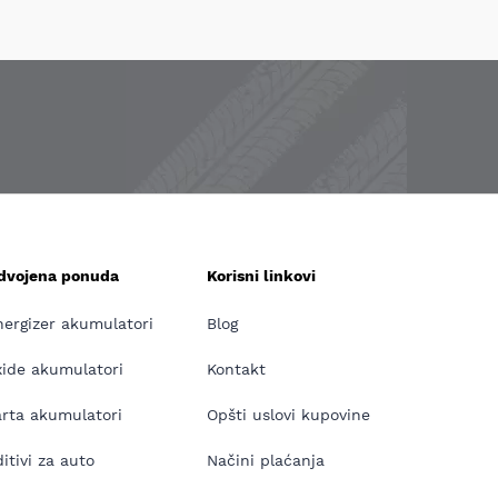
zdvojena ponuda
Korisni linkovi
nergizer akumulatori
Blog
xide akumulatori
Kontakt
arta akumulatori
Opšti uslovi kupovine
itivi za auto
Načini plaćanja