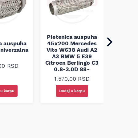
Pletenica auspuha
ca auspuha
45x200 Mercedes
Pleten
niverzalna
Vito W638 Audi A2
60x100 
A3 BMW 5 E39
Citroen Berlingo C3
,00
RSD
1.30
0.8-3.0D 88-
1.570,00
RSD
 u korpu
Dodaj u korpu
Doda