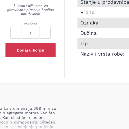
Informacije o Pk kaiš 
Stanje u prodavnic
* Cena važi samo za
gotovinsko plaćanje i online
Brend
poručivanje
Oznaka
Količina
Dužina
Tip
Dodaj u korpu
Naziv i vrsta robe:
sti kaiš dimenzija 698 mm sa
ih agregata motora kao što
. Kao elastični element
moćnih komponenti; oštećen,
klizanja, smanjenja punjenja