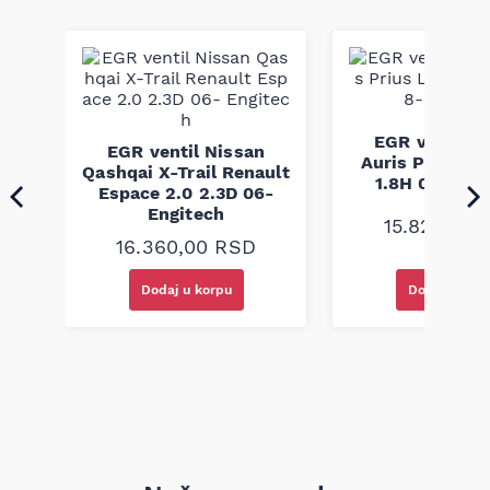
komponenti poznat po preciznoj izradi i dugotrajnosti
proizvoda. Ovaj pk kaiš je konstruisan da obezbedi stabilan
prenos snage i otpornost na habanje pri visokim
temperaturama i opterećenjima, i proizveden je u skladu sa
fabričkim standardima kvaliteta.
90
EGR ventil T
EGR ventil Nissan
.0D
Auris Prius Le
Qashqai X-Trail Renault
1.8H 08- Eng
Espace 2.0 2.3D 06-
Engitech
15.820,00
16.360,00
RSD
Dodaj u korpu
Dodaj u kor