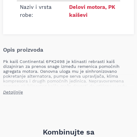
Naziv i vrsta
Delovi motora
,
PK
robe:
kaiševi
Opis proizvoda
Pk kaiš Continental 6PK2498 je klinasti rebrasti kaiš
dizajniran za prenos snage između remenica pomoćnih
agregata motora. Osnovna uloga mu je sinhronizovano
pokretanje alternatora, pumpe serva upravljača, klima
kompresora i drugih pomoćnih jedinica. Nepravovremena
zamena pk/klinastog kaiša može dovesti do otklona u radu
agregata, gubitka punjenja akumulatora, pregrevanja
Detaljnije
upravljača, smanjenja efikasnosti klime, pa i ozbiljnijih
oštećenja motora usled prekida prenosa pogona.
Dužina: 2498 mm
Broj rebara: 6
Materijal: EPDM
Težina: 0,25 kg
Kombinujte sa
Continental je renomirani proizvođač automobilskih