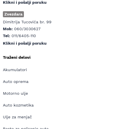
Klikni i pošalji poruku
Zvezdara
Dimitrija Tucovića br. 99
Mob:
060/3030627
Tel:
011/6405-110
Klikni i pošalji poruku
Traženi delovi
Akumulatori
Auto oprema
Motorno ulje
Auto kozmetika
Ulje za menjač
Paste za poliranje auta