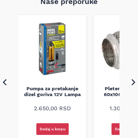
Naše preporuke
Pumpa za pretakanje
Pletenica au
a
dizel goriva 12V Lampa
60x100 unive
2.650,00
RSD
1.300,00
R
Dodaj u korpu
Dodaj u kor