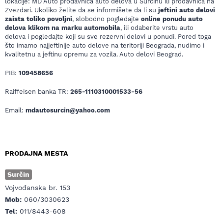
lokacije: MD Auto prodavnica auto delova u Surčinu ili prodavnica na
Zvezdari. Ukoliko želite da se informišete da li su
jeftini auto delovi
zaista toliko povoljni
, slobodno pogledajte
online ponudu auto
delova klikom na marku automobila
, ili odaberite vrstu auto
delova i pogledajte koji su sve rezervni delovi u ponudi. Pored toga
što imamo najjeftinije auto delove na teritoriji Beograda, nudimo i
kvalitetnu a jeftinu opremu za vozila. Auto delovi Beograd.
PIB:
109458656
Raiffeisen banka TR:
265-1110310001533-56
Email:
mdautosurcin@yahoo.com
PRODAJNA MESTA
Surčin
Vojvođanska br. 153
Mob:
060/3030623
Tel:
011/8443-608