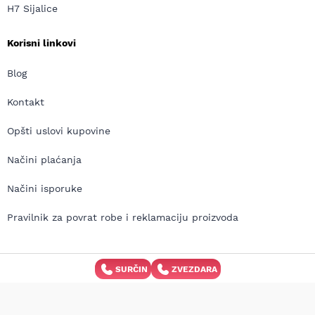
H7 Sijalice
Korisni linkovi
Blog
Kontakt
Opšti uslovi kupovine
Načini plaćanja
Načini isporuke
Pravilnik za povrat robe i reklamaciju proizvoda
SURČIN
ZVEZDARA
Copyright © MD Auto 2026 | Izrada internet prodavnice:
Avokado.rs