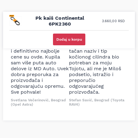
Pk kaiš Continental
3.660,00
RSD
6PK2360
Uporedila sam sve
Odlična usluga i
moguće online
ljubazni prodavci.
Dodaj u korpu
prodavnice auto delova
Nisam bio siguran koji je
i definitivno najbolje
tačan naziv i tip
cene su ovde. Kupila
kočionog cilindra bio
sam više puta auto
potreban za moju
delove iz MD Auto. Uvek
Tojotu, ali me je Miloš
dobra preporuka za
podsetio, istražio i
proizvođača i
preporučio
odgovarajuću opremu.
odgovarajućeg
Sve pohvale!
proizvođača.
Svetlana Večerinović, Beograd
Stefan Savić, Beograd (Toyota
(Opel Astra)
RAV4)