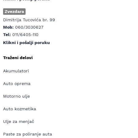
Zvezdara
Dimitrija Tucovića br. 99
Mob:
060/3030627
Tel:
011/6405-110
Klikni i pošalji poruku
Traženi delovi
Akumulatori
Auto oprema
Motorno ulje
Auto kozmetika
Ulje za menjač
Paste za poliranje auta