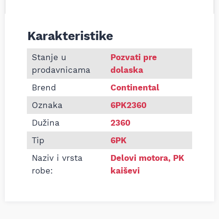
Karakteristike
Informacije o Pk kaiš Continental 6PK2360
Stanje u
Pozvati pre
prodavnicama
dolaska
Brend
Continental
Oznaka
6PK2360
Dužina
2360
Tip
6PK
Naziv i vrsta
Delovi motora
,
PK
robe:
kaiševi