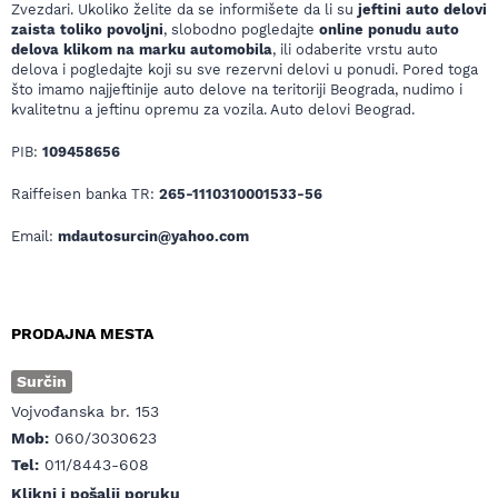
Zvezdari. Ukoliko želite da se informišete da li su
jeftini auto delovi
zaista toliko povoljni
, slobodno pogledajte
online ponudu auto
delova klikom na marku automobila
, ili odaberite vrstu auto
delova i pogledajte koji su sve rezervni delovi u ponudi. Pored toga
što imamo najjeftinije auto delove na teritoriji Beograda, nudimo i
kvalitetnu a jeftinu opremu za vozila. Auto delovi Beograd.
PIB:
109458656
Raiffeisen banka TR:
265-1110310001533-56
Email:
mdautosurcin@yahoo.com
PRODAJNA MESTA
Surčin
Vojvođanska br. 153
Mob:
060/3030623
Tel:
011/8443-608
Klikni i pošalji poruku