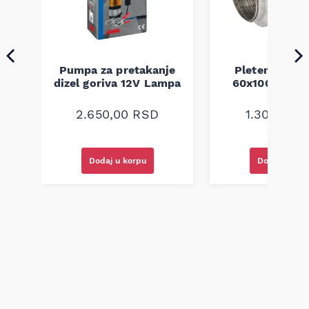
Pumpa za pretakanje
Pletenica au
a
dizel goriva 12V Lampa
60x100 unive
2.650,00
RSD
1.300,00
R
Dodaj u korpu
Dodaj u kor