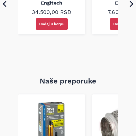
Engitech
Engitec
34.500,00
RSD
7.600,00
R
Dodaj u korpu
Dodaj u kor
Naše preporuke