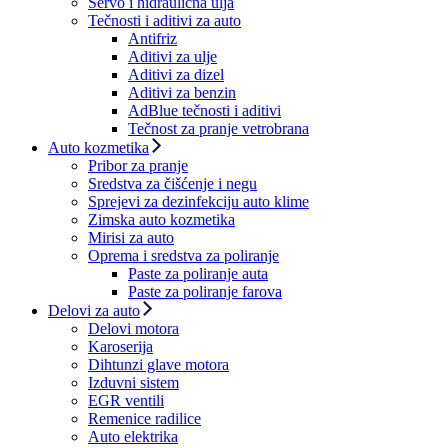
Servo i hidraulična ulja
Tečnosti i aditivi za auto
Antifriz
Aditivi za ulje
Aditivi za dizel
Aditivi za benzin
AdBlue tečnosti i aditivi
Tečnost za pranje vetrobrana
Auto kozmetika
Pribor za pranje
Sredstva za čišćenje i negu
Sprejevi za dezinfekciju auto klime
Zimska auto kozmetika
Mirisi za auto
Oprema i sredstva za poliranje
Paste za poliranje auta
Paste za poliranje farova
Delovi za auto
Delovi motora
Karoserija
Dihtunzi glave motora
Izduvni sistem
EGR ventili
Remenice radilice
Auto elektrika