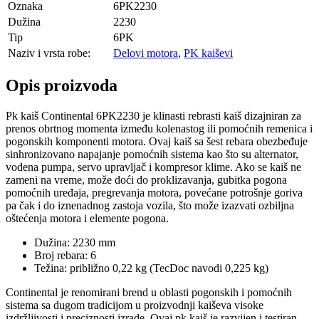
Oznaka
6PK2230
Dužina
2230
Tip
6PK
Naziv i vrsta robe:
Delovi motora
,
PK kaiševi
Opis proizvoda
Pk kaiš Continental 6PK2230 je klinasti rebrasti kaiš dizajniran za
prenos obrtnog momenta između kolenastog ili pomoćnih remenica i
pogonskih komponenti motora. Ovaj kaiš sa šest rebara obezbeđuje
sinhronizovano napajanje pomoćnih sistema kao što su alternator,
vodena pumpa, servo upravljač i kompresor klime. Ako se kaiš ne
zameni na vreme, može doći do proklizavanja, gubitka pogona
pomoćnih uređaja, pregrevanja motora, povećane potrošnje goriva
pa čak i do iznenadnog zastoja vozila, što može izazvati ozbiljna
oštećenja motora i elemente pogona.
Dužina: 2230 mm
Broj rebara: 6
Težina: približno 0,22 kg (TecDoc navodi 0,225 kg)
Continental je renomirani brend u oblasti pogonskih i pomoćnih
sistema sa dugom tradicijom u proizvodnji kaiševa visoke
izdržljivosti i preciznosti izrade. Ovaj pk kaiš je razvijen i testiran