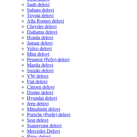
Saab delovi
Subaru delovi
Toyota delovi
Alfa Romeo delovi
Chrysler delovi
Daihatsu delovi
Honda delovi
Jaguar delovi
Volvo delovi
Mini delovi
Peugeot (Pežo) delovi
Mazda delovi
Suzuki delovi
VW delovi
Fiat delovi
Citroen delovi
Dodge delovi
Hyundai delovi
Jeep delovi
Mitsubishi delovi
Porsche (Porše) delovi
Seat delovi
Ssangyong delovi
Mercedes Delovi
Bmw delovi