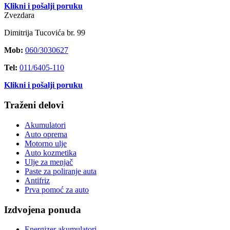
Klikni i pošalji poruku
Zvezdara
Dimitrija Tucovića br. 99
Mob:
060/3030627
Tel:
011/6405-110
Klikni i pošalji poruku
Traženi delovi
Akumulatori
Auto oprema
Motorno ulje
Auto kozmetika
Ulje za menjač
Paste za poliranje auta
Antifriz
Prva pomoć za auto
Izdvojena ponuda
Energizer akumulatori