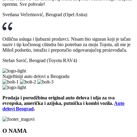
opremu. Sve pohvale!
Svetlana Večerinović, Beograd (Opel Astra)
Odlična usluga i ljubazni prodavci. Nisam bio siguran koji je tačan
naziv i tip kočionog cilindra bio potreban za moju Tojotu, ali me je
Miloš podsetio, istražio i preporučio odgovarajućeg proizvođača.
Stefan Savić, Beograd (Toyota RAV4)
Najjeftiniji auto delovi u Beogradu
Prodaja i porudžbina original auto delova i ulja za sva
evropska, američka i azijska, putnička i kombi vozila.
Auto
delovi Beograd
.
O NAMA