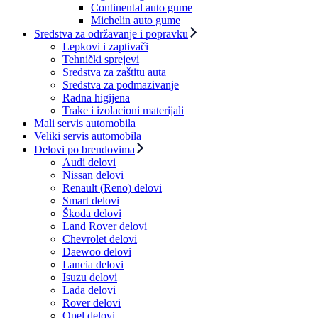
Continental auto gume
Michelin auto gume
Sredstva za održavanje i popravku
Lepkovi i zaptivači
Tehnički sprejevi
Sredstva za zaštitu auta
Sredstva za podmazivanje
Radna higijena
Trake i izolacioni materijali
Mali servis automobila
Veliki servis automobila
Delovi po brendovima
Audi delovi
Nissan delovi
Renault (Reno) delovi
Smart delovi
Škoda delovi
Land Rover delovi
Chevrolet delovi
Daewoo delovi
Lancia delovi
Isuzu delovi
Lada delovi
Rover delovi
Opel delovi