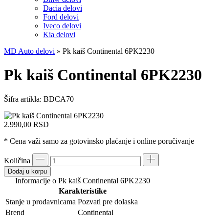
Dacia delovi
Ford delovi
Iveco delovi
Kia delovi
MD Auto delovi
»
Pk kaiš Continental 6PK2230
Pk kaiš Continental 6PK2230
Šifra artikla:
BDCA70
2.990,00
RSD
* Cena važi samo za gotovinsko plaćanje i online poručivanje
Količina
Dodaj u korpu
Informacije o Pk kaiš Continental 6PK2230
Karakteristike
Stanje u prodavnicama
Pozvati pre dolaska
Brend
Continental