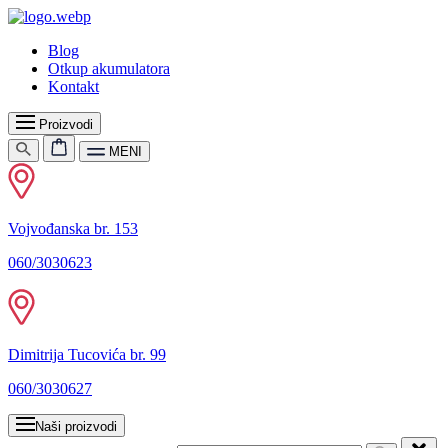
Blog
Otkup akumulatora
Kontakt
Proizvodi
MENI
Vojvođanska br. 153
060/3030623
Dimitrija Tucovića br. 99
060/3030627
Naši proizvodi