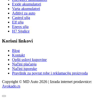
Exide akumulatori
Varta akumulatori
Aditivi za auto
Castrol ulja
Elf ulja
Eneos ulja
H7 Sijalice
Korisni linkovi
Blog
Kontakt
Opšti uslovi kupovine
Načini plaćanja
Načini isporuke
Pravilnik za povrat robe i reklamaciju proizvoda
Copyright © MD Auto 2026 | Izrada internet prodavnice:
Avokado.rs