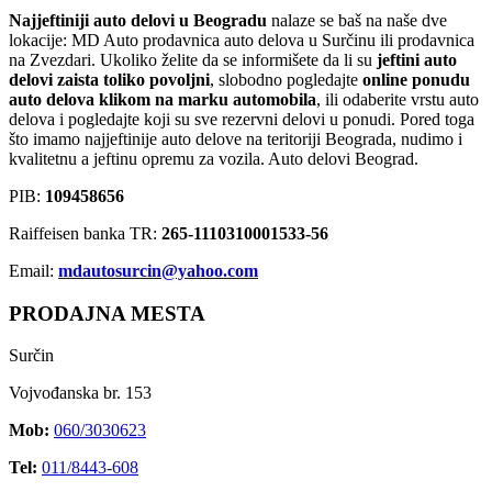
Najjeftiniji auto delovi u Beogradu
nalaze se baš na naše dve
lokacije: MD Auto prodavnica auto delova u Surčinu ili prodavnica
na Zvezdari. Ukoliko želite da se informišete da li su
jeftini auto
delovi zaista toliko povoljni
, slobodno pogledajte
online ponudu
auto delova klikom na marku automobila
, ili odaberite vrstu auto
delova i pogledajte koji su sve rezervni delovi u ponudi. Pored toga
što imamo najjeftinije auto delove na teritoriji Beograda, nudimo i
kvalitetnu a jeftinu opremu za vozila. Auto delovi Beograd.
PIB:
109458656
Raiffeisen banka TR:
265-1110310001533-56
Email:
mdautosurcin@yahoo.com
PRODAJNA MESTA
Surčin
Vojvođanska br. 153
Mob:
060/3030623
Tel:
011/8443-608