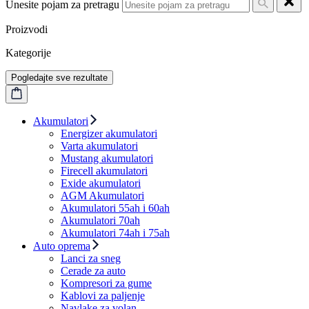
Unesite pojam za pretragu
Proizvodi
Kategorije
Pogledajte sve rezultate
Akumulatori
Energizer akumulatori
Varta akumulatori
Mustang akumulatori
Firecell akumulatori
Exide akumulatori
AGM Akumulatori
Akumulatori 55ah i 60ah
Akumulatori 70ah
Akumulatori 74ah i 75ah
Auto oprema
Lanci za sneg
Cerade za auto
Kompresori za gume
Kablovi za paljenje
Navlake za volan