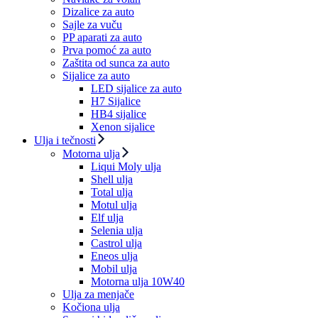
Dizalice za auto
Sajle za vuču
PP aparati za auto
Prva pomoć za auto
Zaštita od sunca za auto
Sijalice za auto
LED sijalice za auto
H7 Sijalice
HB4 sijalice
Xenon sijalice
Ulja i tečnosti
Motorna ulja
Liqui Moly ulja
Shell ulja
Total ulja
Motul ulja
Elf ulja
Selenia ulja
Castrol ulja
Eneos ulja
Mobil ulja
Motorna ulja 10W40
Ulja za menjače
Kočiona ulja