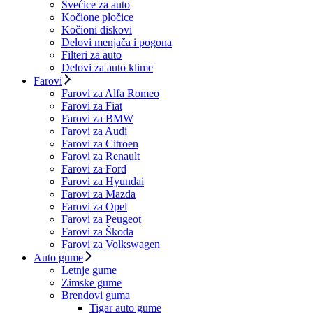
Svećice za auto
Kočione pločice
Kočioni diskovi
Delovi menjača i pogona
Filteri za auto
Delovi za auto klime
Farovi
Farovi za Alfa Romeo
Farovi za Fiat
Farovi za BMW
Farovi za Audi
Farovi za Citroen
Farovi za Renault
Farovi za Ford
Farovi za Hyundai
Farovi za Mazda
Farovi za Opel
Farovi za Peugeot
Farovi za Škoda
Farovi za Volkswagen
Auto gume
Letnje gume
Zimske gume
Brendovi guma
Tigar auto gume