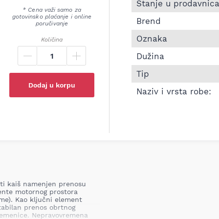
Informacije o Pk kaiš 
Stanje u prodavnic
* Cena važi samo za
gotovinsko plaćanje i online
Brend
poručivanje
Oznaka
Količina
Dužina
Tip
Dodaj u korpu
Naziv i vrsta robe:
asti kaiš namenjen prenosu
ente motornog prostora
me). Kao ključni element
abilan prenos obrtnog
 remenice. Nepravovremena