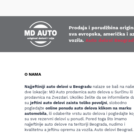
Prodaja i porudžbina origina
sva evropska, američka i az
vozila.
Auto delovi Beograd
O NAMA
Najjeftiniji auto delovi u Beogradu
nalaze se baš na naš
dve lokacije: MD Auto prodavnica auto delova u Surčinu ili
prodavnica na Zvezdari. Ukoliko želite da se informišete da
su
jeftini auto delovi zaista toliko povoljni
, slobodno
pogledajte
online ponudu auto delova klikom na marku
automobila
, ili odaberite vrstu auto delova i pogledajte koj
su sve rezervni delovi u ponudi. Pored toga što imamo
najjeftinije auto delove na teritoriji Beograda, nudimo i
kvalitetnu a jeftinu opremu za vozila. Auto delovi Beograd.