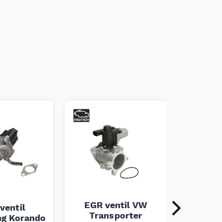
EGR ventil VW
ventil
EGR v
Transporter
g Korando
Ducato