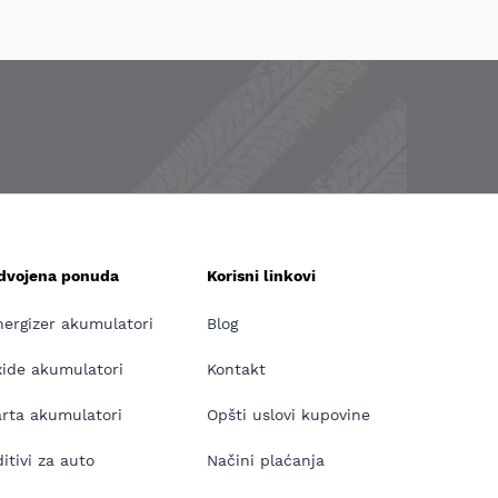
zdvojena ponuda
Korisni linkovi
nergizer akumulatori
Blog
xide akumulatori
Kontakt
arta akumulatori
Opšti uslovi kupovine
itivi za auto
Načini plaćanja