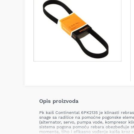
Opis proizvoda
Pk kaiš Continental 6PK2135 je klinasti rebr
snage sa radilice na pomoćne pogonske elem
(alternator, servo, pumpa vode, kompresor kli
sistema pogona pomoću rebara obezbeđuje st
momenta, tiho i efikasno vođenje kaiša kroz