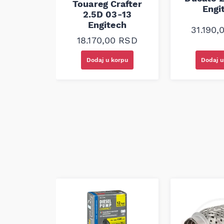
Touareg Crafter
.0D 10-
Engi
2.5D 03-13
ech
Engitech
31.190,
00
RSD
18.170,00
RSD
korpu
Dodaj u korpu
Dodaj u