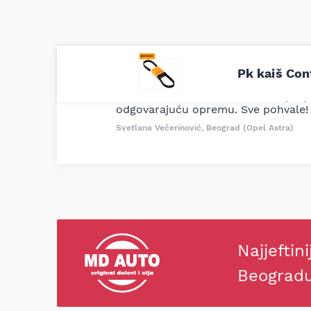
Uporedila sam sve moguće online pr
Pk kaiš Con
definitivno najbolje cene su ovde. K
delove iz MD Auto. Uvek dobra prep
odgovarajuću opremu. Sve pohvale!
Svetlana Večerinović, Beograd (Opel Astra)
Najjeftini
Beograd