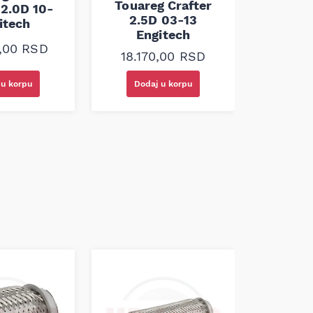
Touareg Crafter
2.0D 10-
En
2.5D 03-13
itech
Engitech
31.1
0,00
RSD
18.170,00
RSD
 u korpu
Dodaj u korpu
Doda