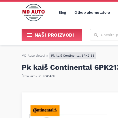
Blog
Otkup akumulatora
Unesite poja
NAŠI PROIZVODI
Sredstva za održavanje i popravku
MD Auto delovi
»
Pk kaiš Continental 6PK2135
Pk kaiš Continental 6PK21
Šifra artikla:
BDCA6F