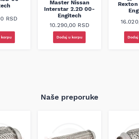
Master Nissan
Rexton 
tech
Interstar 2.2D 00-
Eng
Engitech
00
RSD
16.02
10.290,00
RSD
 korpu
Dodaj u korpu
Dodaj
Naše preporuke