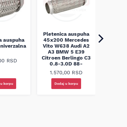
Pletenica auspuha
ca auspuha
45x200 Mercedes
Pleten
niverzalna
Vito W638 Audi A2
60x100 
A3 BMW 5 E39
Citroen Berlingo C3
,00
RSD
1.30
0.8-3.0D 88-
1.570,00
RSD
 u korpu
Dodaj u korpu
Doda