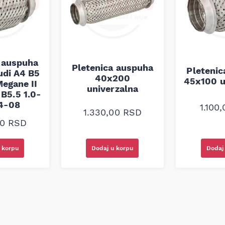
 auspuha
Pletenica auspuha
Pleteni
udi A4 B5
40x200
45x100 u
egane II
univerzalna
B5.5 1.0-
94-08
1.100
1.330,00
RSD
00
RSD
 korpu
Dodaj u korpu
Dodaj