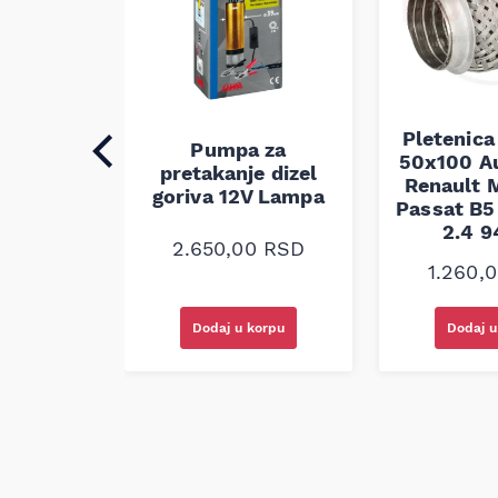
Pletenica
auspuha
Pumpa za
50x100 A
30
pretakanje dizel
Renault M
alna
goriva 12V Lampa
Passat B5 
2.4 
0
RSD
2.650,00
RSD
1.260,
korpu
Dodaj u korpu
Dodaj u