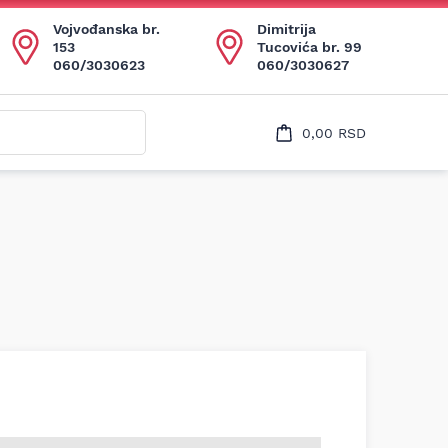
Uspešno ste dodali ovaj proizvod u vašu korpu.
Vojvođanska br.
Dimitrija
153
Tucovića br. 99
060/3030623
060/3030627
0,00
RSD