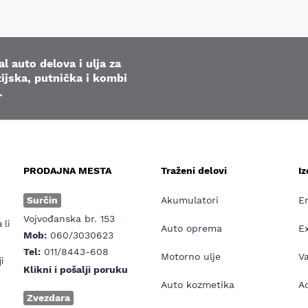
l auto delova i ulja za
ijska, putnička i kombi
.
PRODAJNA MESTA
Traženi delovi
I
e
Surčin
Akumulatori
E
Vojvođanska br. 153
 li
Auto oprema
E
Mob:
060/3030623
Tel:
011/8443-608
Motorno ulje
V
i
Klikni i pošalji poruku
Auto kozmetika
Ad
Zvezdara