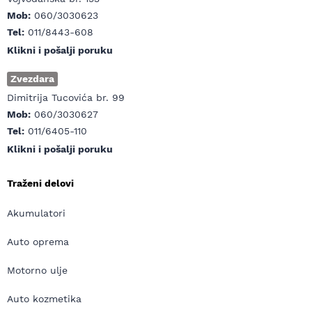
Mob:
060/3030623
Tel:
011/8443-608
Klikni i pošalji poruku
Zvezdara
Dimitrija Tucovića br. 99
Mob:
060/3030627
Tel:
011/6405-110
Klikni i pošalji poruku
Traženi delovi
Akumulatori
Auto oprema
Motorno ulje
Auto kozmetika