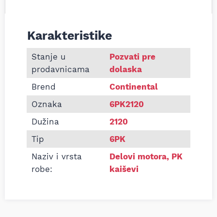
Karakteristike
Informacije o Pk kaiš Continental 6PK2120
Stanje u
Pozvati pre
prodavnicama
dolaska
Brend
Continental
Oznaka
6PK2120
Dužina
2120
Tip
6PK
Naziv i vrsta
Delovi motora
,
PK
robe:
kaiševi