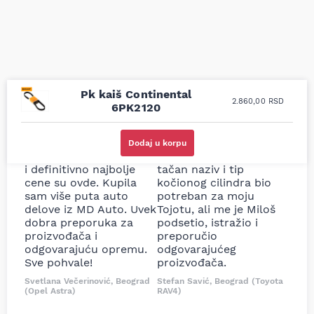
Pk kaiš Continental
2.860,00
RSD
6PK2120
Uporedila sam sve
Odlična usluga i
moguće online
ljubazni prodavci.
Dodaj u korpu
prodavnice auto delova
Nisam bio siguran koji je
i definitivno najbolje
tačan naziv i tip
cene su ovde. Kupila
kočionog cilindra bio
sam više puta auto
potreban za moju
delove iz MD Auto. Uvek
Tojotu, ali me je Miloš
dobra preporuka za
podsetio, istražio i
proizvođača i
preporučio
odgovarajuću opremu.
odgovarajućeg
Sve pohvale!
proizvođača.
Svetlana Večerinović, Beograd
Stefan Savić, Beograd (Toyota
(Opel Astra)
RAV4)