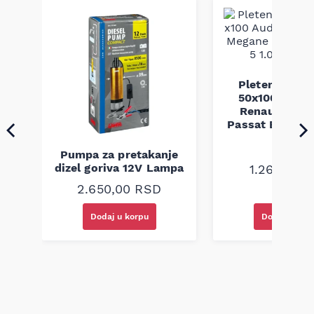
Pletenica au
a
50x100 Audi 
Renault Mega
Passat B5 B5.5 
94-08
Pumpa za pretakanje
dizel goriva 12V Lampa
1.260,00
R
2.650,00
RSD
Dodaj u korpu
Dodaj u kor