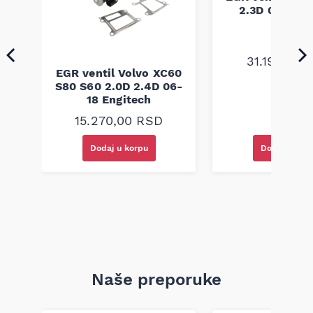
odgovara zahtevima za ugradnju u vozilo prema
r
2.3D 06- Eng
specifikacijama proizvođača.
31.190,00
EGR ventil Volvo XC60
S80 S60 2.0D 2.4D 06-
18 Engitech
15.270,00
RSD
Dodaj u korpu
Dodaj u kor
Naše preporuke