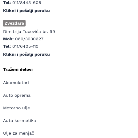
Tel:
011/8443-608
Klikni i pošalji poruku
Zvezdara
Dimitrija Tucovića br. 99
Mob:
060/3030627
Tel:
011/6405-110
Klikni i pošalji poruku
Traženi delovi
Akumulatori
Auto oprema
Motorno ulje
Auto kozmetika
Ulje za menjač