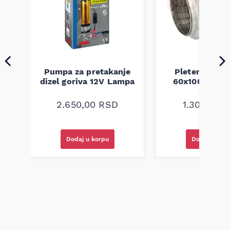
Pumpa za pretakanje
Pletenica au
a
dizel goriva 12V Lampa
60x100 unive
2.650,00
RSD
1.300,00
R
Dodaj u korpu
Dodaj u kor