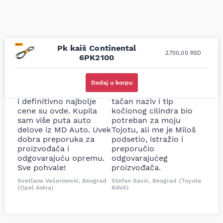
Pk kaiš Continental
2.700,00
RSD
6PK2100
Uporedila sam sve
Odlična usluga i
moguće online
ljubazni prodavci.
Dodaj u korpu
prodavnice auto delova
Nisam bio siguran koji je
i definitivno najbolje
tačan naziv i tip
cene su ovde. Kupila
kočionog cilindra bio
sam više puta auto
potreban za moju
delove iz MD Auto. Uvek
Tojotu, ali me je Miloš
dobra preporuka za
podsetio, istražio i
proizvođača i
preporučio
odgovarajuću opremu.
odgovarajućeg
Sve pohvale!
proizvođača.
Svetlana Večerinović, Beograd
Stefan Savić, Beograd (Toyota
(Opel Astra)
RAV4)