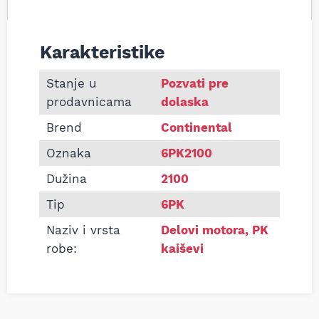
Karakteristike
Informacije o Pk kaiš Continental 6PK2100
Stanje u
Pozvati pre
prodavnicama
dolaska
Brend
Continental
Oznaka
6PK2100
Dužina
2100
Tip
6PK
Naziv i vrsta
Delovi motora
,
PK
robe:
kaiševi