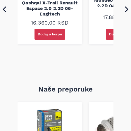
CT
Mondeo Jaguar
Qashqai X-Trail Renault
2.2D 04-09 En
Espace 2.0 2.3D 06-
Engitech
17.880,00
16.360,00
RSD
Dodaj u korpu
Dodaj u kor
Naše preporuke