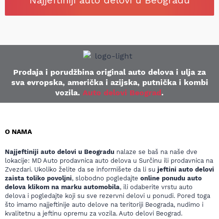
Najjeftiniji auto delovi u Beogradu
Prodaja i porudžbina original auto delova i ulja za
sva evropska, američka i azijska, putnička i kombi
vozila.
Auto delovi Beograd
.
O NAMA
Najjeftiniji auto delovi u Beogradu
nalaze se baš na naše dve
lokacije: MD Auto prodavnica auto delova u Surčinu ili prodavnica na
Zvezdari. Ukoliko želite da se informišete da li su
jeftini auto delovi
zaista toliko povoljni
, slobodno pogledajte
online ponudu auto
delova klikom na marku automobila
, ili odaberite vrstu auto
delova i pogledajte koji su sve rezervni delovi u ponudi. Pored toga
što imamo najjeftinije auto delove na teritoriji Beograda, nudimo i
kvalitetnu a jeftinu opremu za vozila. Auto delovi Beograd.