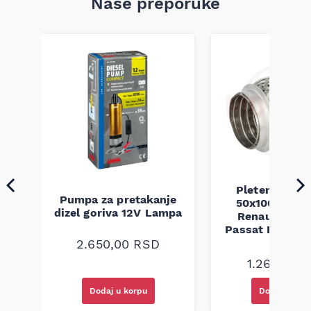
Naše preporuke
Pletenica au
Pumpa za pretakanje
50x100 Audi 
a
dizel goriva 12V Lampa
Renault Mega
Passat B5 B5.5 
94-08
2.650,00
RSD
1.260,00
R
Dodaj u korpu
Dodaj u kor