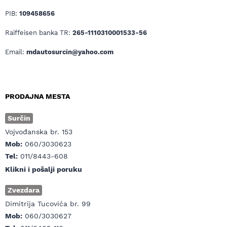
PIB:
109458656
Raiffeisen banka TR:
265-1110310001533-56
Email:
mdautosurcin@yahoo.com
PRODAJNA MESTA
Surčin
Vojvođanska br. 153
Mob:
060/3030623
Tel:
011/8443-608
Klikni i pošalji poruku
Zvezdara
Dimitrija Tucovića br. 99
Mob:
060/3030627