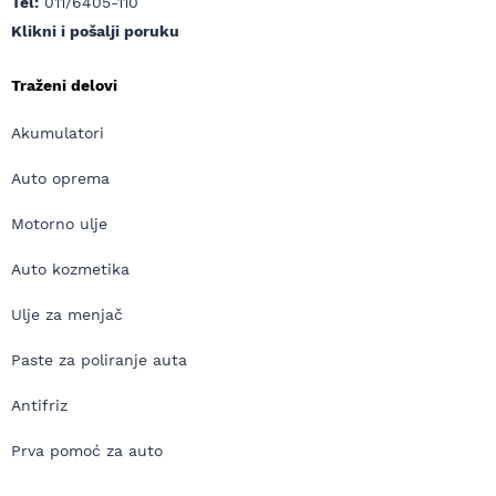
Tel:
011/6405-110
Klikni i pošalji poruku
Traženi delovi
Akumulatori
Auto oprema
Motorno ulje
Auto kozmetika
Ulje za menjač
Paste za poliranje auta
Antifriz
Prva pomoć za auto