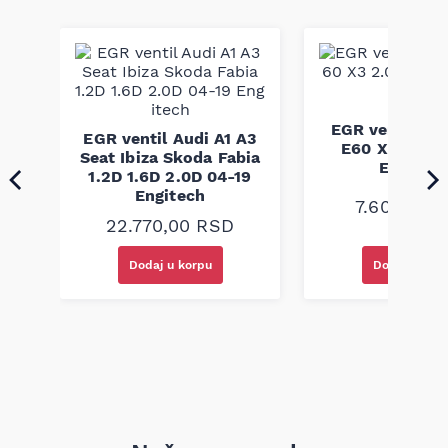
preciznoj izradi gumenih i kompozitnih komponenti za
pogonske sisteme; ovaj kaiš je dizajniran i izrađen da
zadovolji fabričke standarde kvaliteta i konstrukcije, što
garantuje pouzdan prenos snage i dug vek trajanja u
umerenim uslovima rada.
C4
EGR ventil B
EGR ventil Audi A1 A3
9-
E60 X3 2.0D 
Seat Ibiza Skoda Fabia
Engitec
1.2D 1.6D 2.0D 04-19
Engitech
7.600,00
R
22.770,00
RSD
Dodaj u korpu
Dodaj u kor