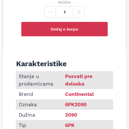
Količina
Dodaj u korpu
Karakteristike
Informacije o Pk kaiš Continental 6PK2090
Stanje u
Pozvati pre
prodavnicama
dolaska
Brend
Continental
Oznaka
6PK2090
Dužina
2090
Tip
6PK