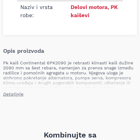
Naziv i vrsta
Delovi motora
,
PK
robe:
kaiševi
Opis proizvoda
Pk kaiš Continental 6PK2090 je rebrasti klinasti kaiš dužine
2090 mm sa šest rebara, namenjen za prenos snage između
radilice i pomoćnih agregata u motoru. Njegova uloga je
sinhrono pokretanje alternatora, pumpe serva, kompresora
klima-uređaja i drugih pogonskih komponenti; oštećenje ili
prekomerno trošenje kaiša može dovesti do gubitka
napajanja pomoćnih sistema, pregrevanja motora,
Detaljnije
nefunkcionisanja klima-uređaja ili gubitka asistencije
upravljanja, pa je pravovremena zamena ključna za bezbedan
rad vozila.
Dužina: 2090 mm
Broj rebara: 6
Težina: 0,212 kg
Kombinujte sa
Continental je prepoznatljiv brend u autoindustriji poznat po