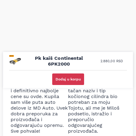
Pk kaiš Continental
2.880,00
RSD
6PK2000
Uporedila sam sve
Odlična usluga i
moguće online
ljubazni prodavci.
Dodaj u korpu
prodavnice auto delova
Nisam bio siguran koji je
i definitivno najbolje
tačan naziv i tip
cene su ovde. Kupila
kočionog cilindra bio
sam više puta auto
potreban za moju
delove iz MD Auto. Uvek
Tojotu, ali me je Miloš
dobra preporuka za
podsetio, istražio i
proizvođača i
preporučio
odgovarajuću opremu.
odgovarajućeg
Sve pohvale!
proizvođača.