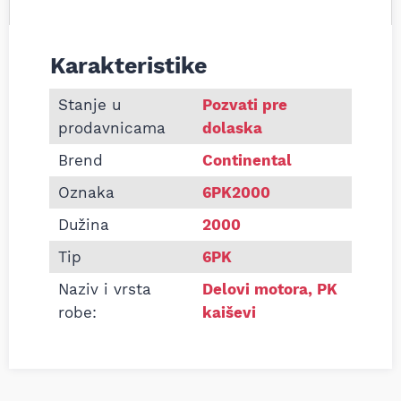
Karakteristike
Informacije o Pk kaiš Continental 6PK2000
Stanje u
Pozvati pre
prodavnicama
dolaska
Brend
Continental
Oznaka
6PK2000
Dužina
2000
Tip
6PK
Naziv i vrsta
Delovi motora
,
PK
robe:
kaiševi