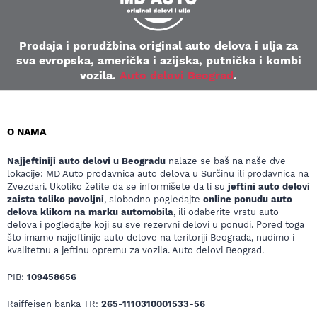
Prodaja i porudžbina original auto delova i ulja za
sva evropska, američka i azijska, putnička i kombi
vozila.
Auto delovi Beograd
.
O NAMA
Najjeftiniji auto delovi u Beogradu
nalaze se baš na naše dve
lokacije: MD Auto prodavnica auto delova u Surčinu ili prodavnica na
Zvezdari. Ukoliko želite da se informišete da li su
jeftini auto delovi
zaista toliko povoljni
, slobodno pogledajte
online ponudu auto
delova klikom na marku automobila
, ili odaberite vrstu auto
delova i pogledajte koji su sve rezervni delovi u ponudi. Pored toga
što imamo najjeftinije auto delove na teritoriji Beograda, nudimo i
kvalitetnu a jeftinu opremu za vozila. Auto delovi Beograd.
PIB:
109458656
Raiffeisen banka TR:
265-1110310001533-56