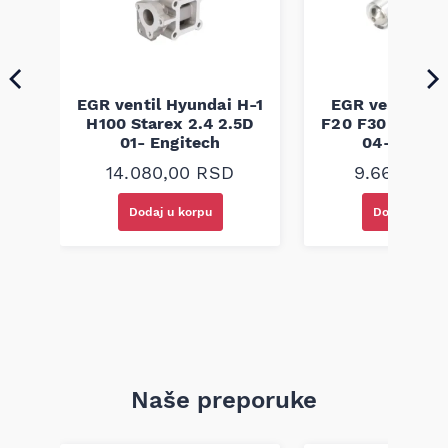
EGR ventil Hyundai H-1
EGR ventil B
pe
H100 Starex 2.4 2.5D
F20 F30 1.6D 2.
h
01- Engitech
04- Engit
14.080,00
RSD
9.660,00
Dodaj u korpu
Dodaj u kor
Naše preporuke