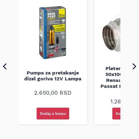
Pletenica au
Pumpa za pretakanje
50x100 Audi 
a
dizel goriva 12V Lampa
Renault Mega
Passat B5 B5.5 
94-08
2.650,00
RSD
1.260,00
R
Dodaj u korpu
Dodaj u kor