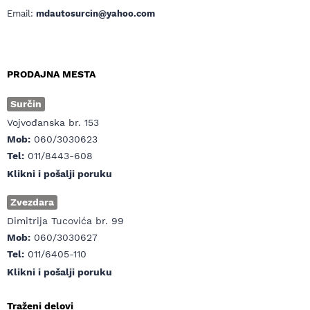
Email:
mdautosurcin@yahoo.com
PRODAJNA MESTA
Surčin
Vojvođanska br. 153
Mob:
060/3030623
Tel:
011/8443-608
Klikni i pošalji poruku
Zvezdara
Dimitrija Tucovića br. 99
Mob:
060/3030627
Tel:
011/6405-110
Klikni i pošalji poruku
Traženi delovi