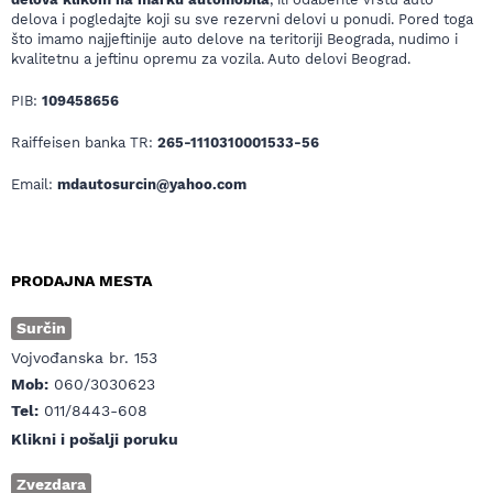
delova i pogledajte koji su sve rezervni delovi u ponudi. Pored toga
što imamo najjeftinije auto delove na teritoriji Beograda, nudimo i
kvalitetnu a jeftinu opremu za vozila. Auto delovi Beograd.
PIB:
109458656
Raiffeisen banka TR:
265-1110310001533-56
Email:
mdautosurcin@yahoo.com
PRODAJNA MESTA
Surčin
Vojvođanska br. 153
Mob:
060/3030623
Tel:
011/8443-608
Klikni i pošalji poruku
Zvezdara