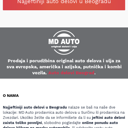
Najjeftiniji auto delovi u Beogradu
Prodaja i porudžbina original auto delova i ulja za
sva evropska, američka i azijska, putnička i kombi
vozila.
Auto delovi Beograd
.
O NAMA
Najjeftiniji auto delovi u Beogradu
nalaze se baš na naše dve
lokacije: MD Auto prodavnica auto delova u Surčinu ili prodavnica na
Zvezdari. Ukoliko želite da se informišete da li su
jeftini auto delovi
zaista toliko povoljni
, slobodno pogledajte
online ponudu auto
delova klikom na marku automobila
, ili odaberite vrstu auto