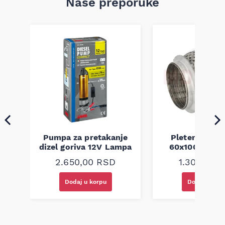
Naše preporuke
a
Pumpa za pretakanje
Pletenica au
dizel goriva 12V Lampa
60x100 unive
2.650,00
RSD
1.300,00
R
Dodaj u korpu
Dodaj u kor