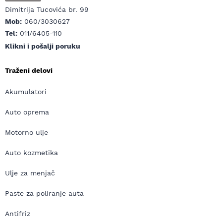
Dimitrija Tucovića br. 99
Mob:
060/3030627
Tel:
011/6405-110
Klikni i pošalji poruku
Traženi delovi
Akumulatori
Auto oprema
Motorno ulje
Auto kozmetika
Ulje za menjač
Paste za poliranje auta
Antifriz