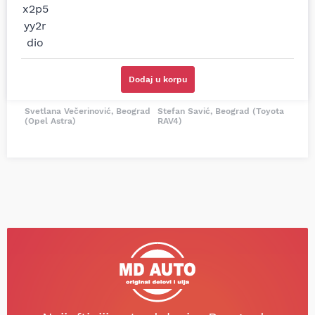
cene su ovde. Kupila
kočionog cilindra bio
sam više puta auto
potreban za moju
delove iz MD Auto. Uvek
Tojotu, ali me je Miloš
dobra preporuka za
podsetio, istražio i
proizvođača i
preporučio
odgovarajuću opremu.
odgovarajućeg
Dodaj u korpu
Sve pohvale!
proizvođača.
Svetlana Večerinović, Beograd
Stefan Savić, Beograd (Toyota
(Opel Astra)
RAV4)