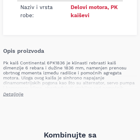
Naziv i vrsta
Delovi motora
,
PK
robe:
kaiševi
Opis proizvoda
Pk kaiš Continental 6PK1836 je klinasti rebrasti kaiš
dimenzije 6 rebara i dužine 1836 mm, namenjen prenosu
obrtnog momenta između radilice i pomoćnih agregata
motora. Uloga ovog kaiša je sinhrono napajanje
dinamometrijskih pogona kao što su alternator, servo pumpa
i kompresor klime, obezbeđujući stabilan rad pomoćnih
sistema. Istrojen ili oštećen pk/klinasti kaiš može dovesti do
Detaljnije
gubitka napajanja alternatora, pregrevanja servoupravljača,
gašenja klime ili potpunog zastoja pomoćnih agregata, što
može prouzrokovati pad performansi motora i povećati rizik
od havarije.
Dužina: 1836 mm
Broj rebara: 6
Težina: 0,17 kg
Kombinujte sa
TecDoc težina: 0,187 kg