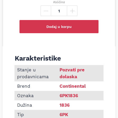
Količina
Dodaj u korpu
Karakteristike
Informacije o Pk kaiš Continental 6PK1836
Stanje u
Pozvati pre
prodavnicama
dolaska
Brend
Continental
Oznaka
6PK1836
Dužina
1836
Tip
6PK