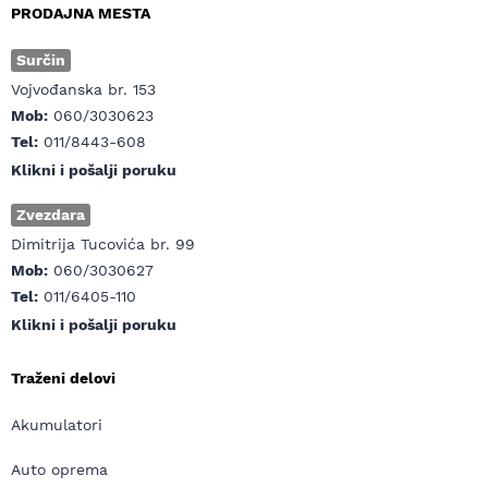
PRODAJNA MESTA
Surčin
Vojvođanska br. 153
Mob:
060/3030623
Tel:
011/8443-608
Klikni i pošalji poruku
Zvezdara
Dimitrija Tucovića br. 99
Mob:
060/3030627
Tel:
011/6405-110
Klikni i pošalji poruku
Traženi delovi
Akumulatori
Auto oprema