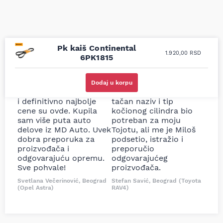
Pk kaiš Continental
1.920,00
RSD
6PK1815
Uporedila sam sve
Odlična usluga i
moguće online
ljubazni prodavci.
Dodaj u korpu
prodavnice auto delova
Nisam bio siguran koji je
i definitivno najbolje
tačan naziv i tip
cene su ovde. Kupila
kočionog cilindra bio
sam više puta auto
potreban za moju
delove iz MD Auto. Uvek
Tojotu, ali me je Miloš
dobra preporuka za
podsetio, istražio i
proizvođača i
preporučio
odgovarajuću opremu.
odgovarajućeg
Sve pohvale!
proizvođača.
Svetlana Večerinović, Beograd
Stefan Savić, Beograd (Toyota
(Opel Astra)
RAV4)