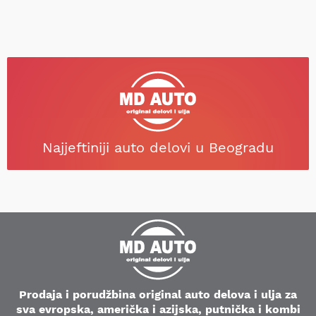
Najjeftiniji auto delovi u Beogradu
Prodaja i porudžbina original auto delova i ulja za
sva evropska, američka i azijska, putnička i kombi