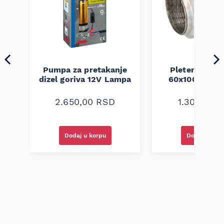
Pumpa za pretakanje
Pletenica au
a
dizel goriva 12V Lampa
60x100 unive
2.650,00
RSD
1.300,00
R
Dodaj u korpu
Dodaj u kor