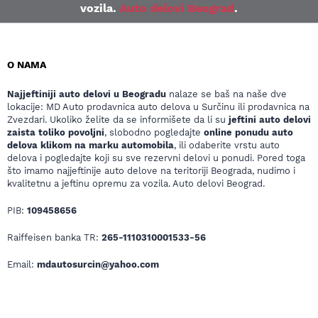
vozila.
Auto delovi Beograd
.
O NAMA
Najjeftiniji auto delovi u Beogradu
nalaze se baš na naše dve
lokacije: MD Auto prodavnica auto delova u Surčinu ili prodavnica na
Zvezdari. Ukoliko želite da se informišete da li su
jeftini auto delovi
zaista toliko povoljni
, slobodno pogledajte
online ponudu auto
delova klikom na marku automobila
, ili odaberite vrstu auto
delova i pogledajte koji su sve rezervni delovi u ponudi. Pored toga
što imamo najjeftinije auto delove na teritoriji Beograda, nudimo i
kvalitetnu a jeftinu opremu za vozila. Auto delovi Beograd.
PIB:
109458656
Raiffeisen banka TR:
265-1110310001533-56
Email:
mdautosurcin@yahoo.com