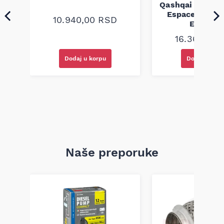
Qashqai X-Trail
Espace 2.0 2.
10.940,00
RSD
Engitec
16.360,00
Dodaj u korpu
Dodaj u kor
Naše preporuke