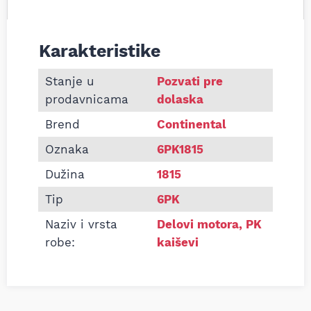
Karakteristike
Informacije o Pk kaiš Continental 6PK1815
Stanje u
Pozvati pre
prodavnicama
dolaska
Brend
Continental
Oznaka
6PK1815
Dužina
1815
Tip
6PK
Naziv i vrsta
Delovi motora
,
PK
robe:
kaiševi