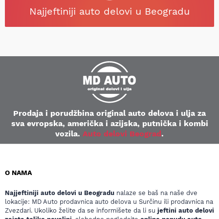
Najjeftiniji auto delovi u Beogradu
Prodaja i porudžbina original auto delova i ulja za
sva evropska, američka i azijska, putnička i kombi
vozila.
Auto delovi Beograd
.
O NAMA
Najjeftiniji auto delovi u Beogradu
nalaze se baš na naše dve
lokacije: MD Auto prodavnica auto delova u Surčinu ili prodavnica na
Zvezdari. Ukoliko želite da se informišete da li su
jeftini auto delovi