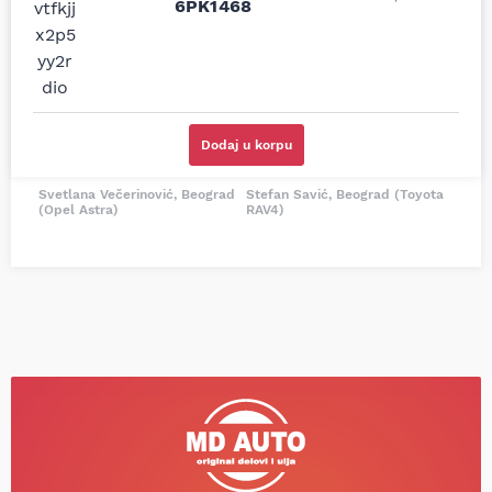
6PK1468
i definitivno najbolje
tačan naziv i tip
cene su ovde. Kupila
kočionog cilindra bio
sam više puta auto
potreban za moju
delove iz MD Auto. Uvek
Tojotu, ali me je Miloš
dobra preporuka za
podsetio, istražio i
proizvođača i
preporučio
odgovarajuću opremu.
odgovarajućeg
Dodaj u korpu
Sve pohvale!
proizvođača.
Svetlana Večerinović, Beograd
Stefan Savić, Beograd (Toyota
(Opel Astra)
RAV4)