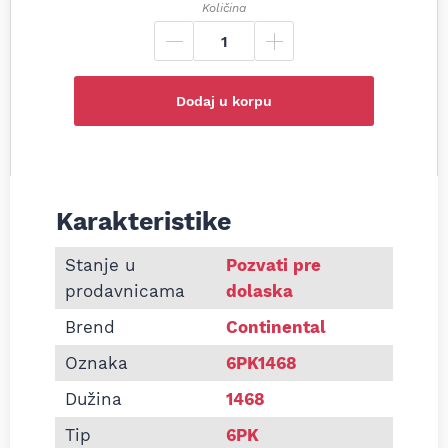
Količina
Dodaj u korpu
Karakteristike
Informacije o Pk kaiš Continental 6PK1468
Stanje u
Pozvati pre
prodavnicama
dolaska
Brend
Continental
Oznaka
6PK1468
Dužina
1468
Tip
6PK