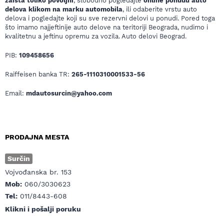
zaista toliko povoljni
, slobodno pogledajte
online ponudu auto
delova klikom na marku automobila
, ili odaberite vrstu auto
delova i pogledajte koji su sve rezervni delovi u ponudi. Pored toga
što imamo najjeftinije auto delove na teritoriji Beograda, nudimo i
kvalitetnu a jeftinu opremu za vozila. Auto delovi Beograd.
PIB:
109458656
Raiffeisen banka TR:
265-1110310001533-56
Email:
mdautosurcin@yahoo.com
PRODAJNA MESTA
Surčin
Vojvođanska br. 153
Mob:
060/3030623
Tel:
011/8443-608
Klikni i pošalji poruku