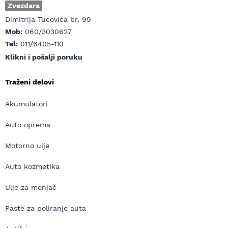
Zvezdara
Dimitrija Tucovića br. 99
Mob:
060/3030627
Tel:
011/6405-110
Klikni i pošalji poruku
Traženi delovi
Akumulatori
Auto oprema
Motorno ulje
Auto kozmetika
Ulje za menjač
Paste za poliranje auta