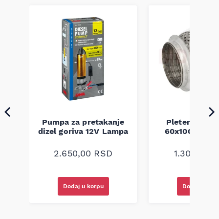
Pumpa za pretakanje
Pletenica au
a
dizel goriva 12V Lampa
60x100 unive
2.650,00
RSD
1.300,00
R
Dodaj u korpu
Dodaj u kor