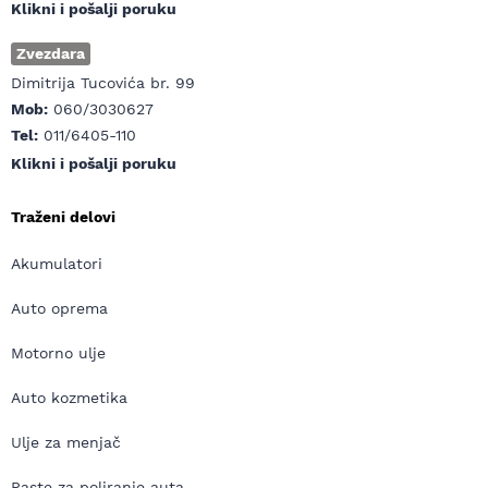
Klikni i pošalji poruku
Zvezdara
Dimitrija Tucovića br. 99
Mob:
060/3030627
Tel:
011/6405-110
Klikni i pošalji poruku
Traženi delovi
Akumulatori
Auto oprema
Motorno ulje
Auto kozmetika
Ulje za menjač
Paste za poliranje auta