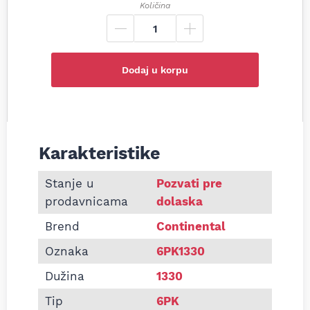
Količina
Dodaj u korpu
Karakteristike
Informacije o Pk kaiš Continental 6PK1330
Stanje u
Pozvati pre
prodavnicama
dolaska
Brend
Continental
Oznaka
6PK1330
Dužina
1330
Tip
6PK