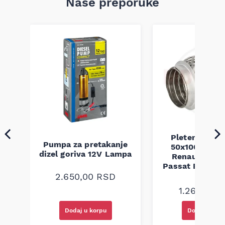
Naše preporuke
Pletenica au
Pumpa za pretakanje
50x100 Audi 
a
dizel goriva 12V Lampa
Renault Mega
Passat B5 B5.5 
94-08
2.650,00
RSD
1.260,00
R
Dodaj u korpu
Dodaj u kor