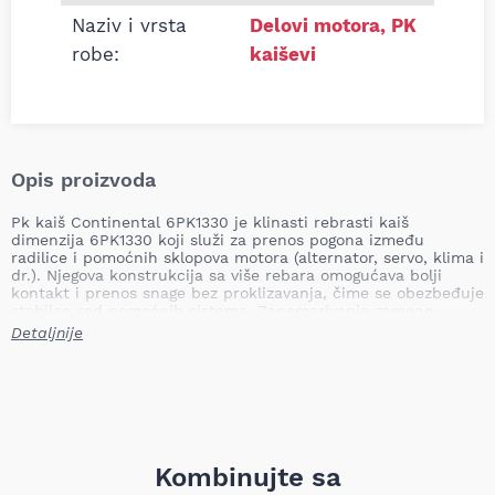
Naziv i vrsta
Delovi motora
,
PK
robe:
kaiševi
Opis proizvoda
Pk kaiš Continental 6PK1330 je klinasti rebrasti kaiš
dimenzija 6PK1330 koji služi za prenos pogona između
radilice i pomoćnih sklopova motora (alternator, servo, klima i
dr.). Njegova konstrukcija sa više rebara omogućava bolji
kontakt i prenos snage bez proklizavanja, čime se obezbeđuje
stabilan rad pomoćnih sistema. Zanemarivanje zamene
pk/klinastog kaiša na vreme može dovesti do presecanja ili
Detaljnije
proklizavanja kaiša, gubitka napajanja alternatora,
otkazivanja servo upravljača ili klima uređaja, pregrevanja i
potencijalnog oštećenja motornog remenica i pratećih
komponenti.
Dužina: 1330 mm
Broj rebara: 6 kom
Težina: približno 0,13 kg (TecDoc: 0,139 kg)
Kombinujte sa