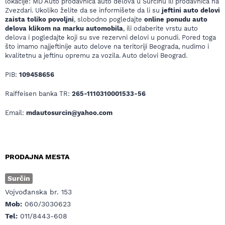
lokacije: MD Auto prodavnica auto delova u Surčinu ili prodavnica na
Zvezdari. Ukoliko želite da se informišete da li su
jeftini auto delovi
zaista toliko povoljni
, slobodno pogledajte
online ponudu auto
delova klikom na marku automobila
, ili odaberite vrstu auto
delova i pogledajte koji su sve rezervni delovi u ponudi. Pored toga
što imamo najjeftinije auto delove na teritoriji Beograda, nudimo i
kvalitetnu a jeftinu opremu za vozila. Auto delovi Beograd.
PIB:
109458656
Raiffeisen banka TR:
265-1110310001533-56
Email:
mdautosurcin@yahoo.com
PRODAJNA MESTA
Surčin
Vojvođanska br. 153
Mob:
060/3030623
Tel:
011/8443-608