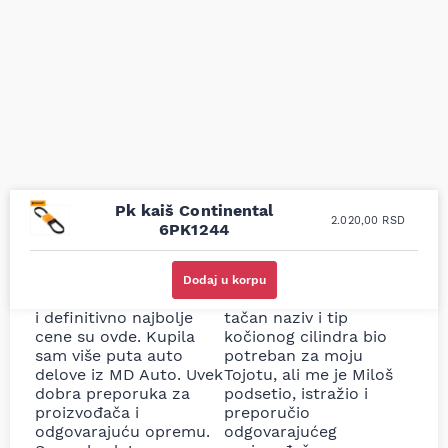
Pk kaiš Continental
2.020,00
RSD
6PK1244
Uporedila sam sve
Odlična usluga i
moguće online
ljubazni prodavci.
Dodaj u korpu
prodavnice auto delova
Nisam bio siguran koji je
i definitivno najbolje
tačan naziv i tip
cene su ovde. Kupila
kočionog cilindra bio
sam više puta auto
potreban za moju
delove iz MD Auto. Uvek
Tojotu, ali me je Miloš
dobra preporuka za
podsetio, istražio i
proizvođača i
preporučio
odgovarajuću opremu.
odgovarajućeg