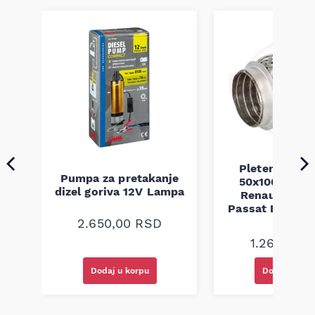
Pletenica au
Pumpa za pretakanje
50x100 Audi 
a
dizel goriva 12V Lampa
Renault Mega
Passat B5 B5.5 
94-08
2.650,00
RSD
1.260,00
R
Dodaj u korpu
Dodaj u kor