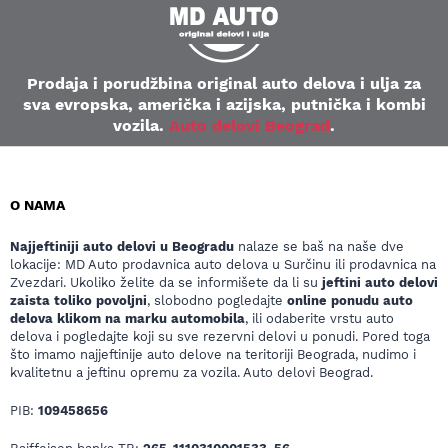
Prodaja i porudžbina original auto delova i ulja za
sva evropska, američka i azijska, putnička i kombi
vozila.
Auto delovi Beograd
.
O NAMA
Najjeftiniji auto delovi u Beogradu
nalaze se baš na naše dve
lokacije: MD Auto prodavnica auto delova u Surčinu ili prodavnica na
Zvezdari. Ukoliko želite da se informišete da li su
jeftini auto delovi
zaista toliko povoljni
, slobodno pogledajte
online ponudu auto
delova klikom na marku automobila
, ili odaberite vrstu auto
delova i pogledajte koji su sve rezervni delovi u ponudi. Pored toga
što imamo najjeftinije auto delove na teritoriji Beograda, nudimo i
kvalitetnu a jeftinu opremu za vozila. Auto delovi Beograd.
PIB:
109458656