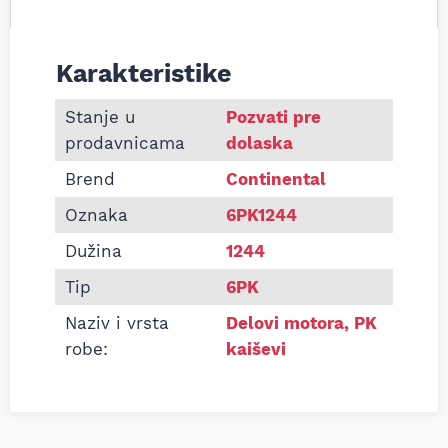
Karakteristike
Informacije o Pk kaiš Continental 6PK1244
Stanje u
Pozvati pre
prodavnicama
dolaska
Brend
Continental
Oznaka
6PK1244
Dužina
1244
Tip
6PK
Naziv i vrsta
Delovi motora
,
PK
robe:
kaiševi