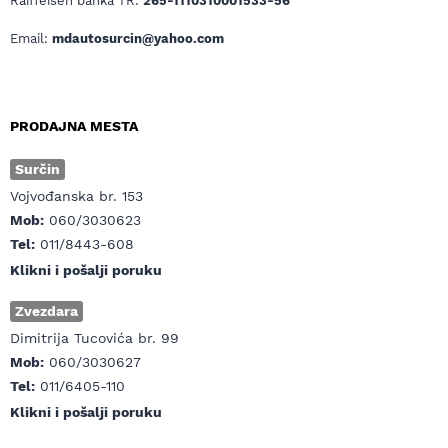
Raiffeisen banka TR:
265-1110310001533-56
Email:
mdautosurcin@yahoo.com
PRODAJNA MESTA
Surčin
Vojvođanska br. 153
Mob:
060/3030623
Tel:
011/8443-608
Klikni i pošalji poruku
Zvezdara
Dimitrija Tucovića br. 99
Mob:
060/3030627
Tel:
011/6405-110
Klikni i pošalji poruku