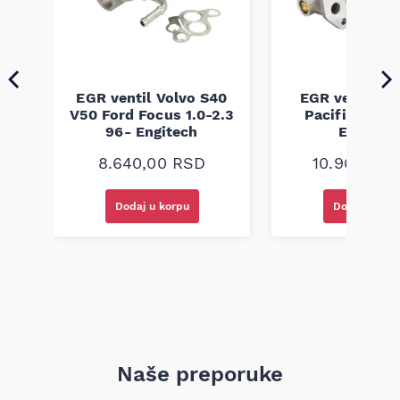
EGR ventil Volvo S40
EGR ventil Ch
g
V50 Ford Focus 1.0-2.3
Pacifica 3.5 
96- Engitech
Engitec
8.640,00
RSD
10.960,00
Dodaj u korpu
Dodaj u kor
Naše preporuke