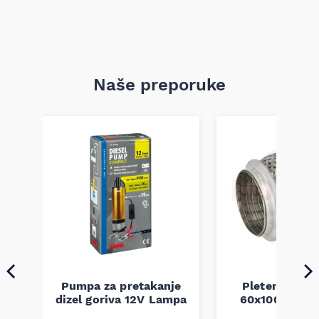
Naše preporuke
Pumpa za pretakanje
Pletenica au
a
dizel goriva 12V Lampa
60x100 unive