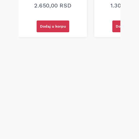
2.650,00
RSD
1.300,00
R
Dodaj u korpu
Dodaj u kor