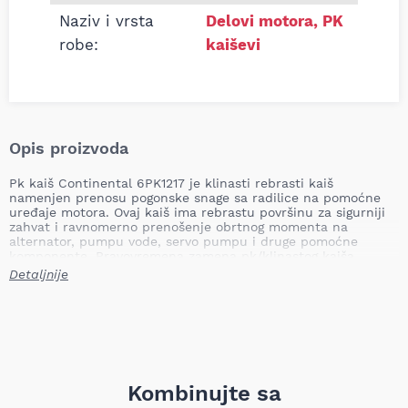
Naziv i vrsta
Delovi motora
,
PK
robe:
kaiševi
Opis proizvoda
Pk kaiš Continental 6PK1217 je klinasti rebrasti kaiš
namenjen prenosu pogonske snage sa radilice na pomoćne
uređaje motora. Ovaj kaiš ima rebrastu površinu za sigurniji
zahvat i ravnomerno prenošenje obrtnog momenta na
alternator, pumpu vode, servo pumpu i druge pomoćne
komponente. Pravovremena zamena pk/klinastog kaiša
sprečava proklizavanje, pregrevanje pomoćnih komponenti,
Detaljnije
gubitak punjenja akumulatora i potencijalno zaustavljanje
motora usled oštećenja kaiša.
Dužina: 1217.0 mm
Broj rebara: 6.0 kom
Težina: 0,12 kg (TecDoc: 0,128 kg)
Continental je prepoznatljiv proizvođač automobilskih
Kombinujte sa
pogonskih komponenti poznat po visokim performansama i