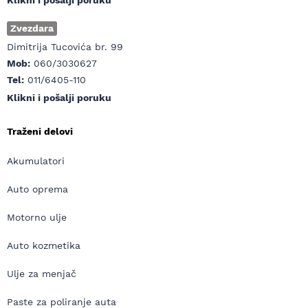
Klikni i pošalji poruku
Zvezdara
Dimitrija Tucovića br. 99
Mob:
060/3030627
Tel:
011/6405-110
Klikni i pošalji poruku
Traženi delovi
Akumulatori
Auto oprema
Motorno ulje
Auto kozmetika
Ulje za menjač
Paste za poliranje auta