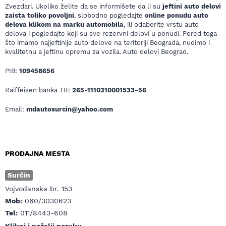
Zvezdari. Ukoliko želite da se informišete da li su
jeftini auto delovi
zaista toliko povoljni
, slobodno pogledajte
online ponudu auto
delova klikom na marku automobila
, ili odaberite vrstu auto
delova i pogledajte koji su sve rezervni delovi u ponudi. Pored toga
što imamo najjeftinije auto delove na teritoriji Beograda, nudimo i
kvalitetnu a jeftinu opremu za vozila. Auto delovi Beograd.
PIB:
109458656
Raiffeisen banka TR:
265-1110310001533-56
Email:
mdautosurcin@yahoo.com
PRODAJNA MESTA
Surčin
Vojvođanska br. 153
Mob:
060/3030623
Tel:
011/8443-608