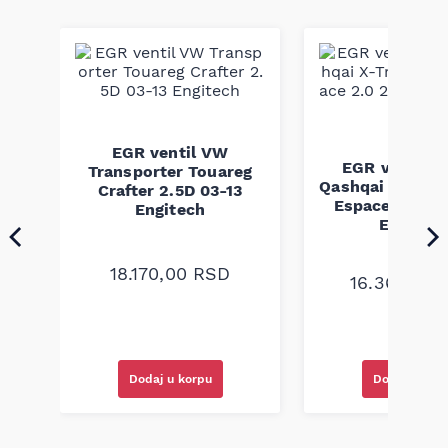
dugotrajnosti svojih proizvoda. Ovaj pk kaiš je dizajniran za
precizno uklapanje i pouzdan rad u zahtevnim uslovima rada
motora, a izrađen je i testiran u skladu sa fabričkim
standardima.
EGR ventil VW
tra
EGR ventil N
Transporter Touareg
9-5
Qashqai X-Trail
Crafter 2.5D 03-13
Espace 2.0 2.
Engitech
Engitec
18.170,00
RSD
16.360,00
Dodaj u korpu
Dodaj u kor