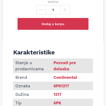
Količina
Dodaj u korpu
Karakteristike
Informacije o Pk kaiš Continental 6PK1217
Stanje u
Pozvati pre
prodavnicama
dolaska
Brend
Continental
Oznaka
6PK1217
Dužina
1217
Tip
6PK