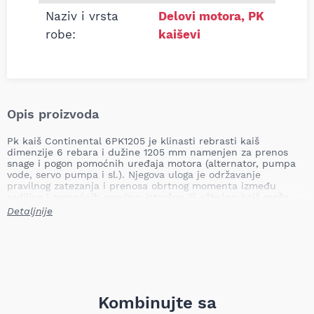
Naziv i vrsta
Delovi motora
,
PK
robe:
kaiševi
Opis proizvoda
Pk kaiš Continental 6PK1205 je klinasti rebrasti kaiš
dimenzije 6 rebara i dužine 1205 mm namenjen za prenos
snage i pogon pomoćnih uređaja motora (alternator, pumpa
vode, servo pumpa i sl.). Njegova uloga je održavanje
pravilnog zatezanja i prenosa obrtnog momenta između
radilice i pomoćnih osovina; istrošen ili oštećen kaiš može
dovesti do gubitka pogona pomoćnih sistema, pregrevanja
Detaljnije
motora, praznog punjenja akumulatora i mogućeg kvara
pokretanih komponenti, zato je blagovremena provera i
zamena od ključne važnosti.
Naziv: Pk kaiš Continental 6PK1205
Tip: klinasti rebrasti kaiš
Broj rebara: 6
Dužina: 1205 mm
Kombinujte sa
Težina: ~0,13 kg (TecDoc 0,127 kg)