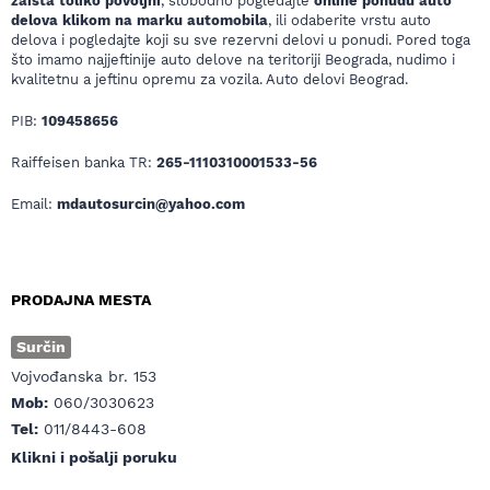
zaista toliko povoljni
, slobodno pogledajte
online ponudu auto
delova klikom na marku automobila
, ili odaberite vrstu auto
delova i pogledajte koji su sve rezervni delovi u ponudi. Pored toga
što imamo najjeftinije auto delove na teritoriji Beograda, nudimo i
kvalitetnu a jeftinu opremu za vozila. Auto delovi Beograd.
PIB:
109458656
Raiffeisen banka TR:
265-1110310001533-56
Email:
mdautosurcin@yahoo.com
PRODAJNA MESTA
Surčin
Vojvođanska br. 153
Mob:
060/3030623
Tel:
011/8443-608
Klikni i pošalji poruku