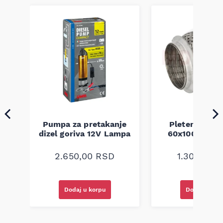
Pumpa za pretakanje
Pletenica au
a
dizel goriva 12V Lampa
60x100 unive
2.650,00
RSD
1.300,00
R
Dodaj u korpu
Dodaj u kor