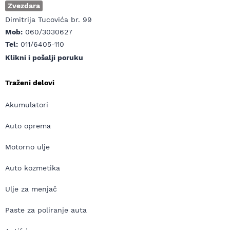
Zvezdara
Dimitrija Tucovića br. 99
Mob:
060/3030627
Tel:
011/6405-110
Klikni i pošalji poruku
Traženi delovi
Akumulatori
Auto oprema
Motorno ulje
Auto kozmetika
Ulje za menjač
Paste za poliranje auta