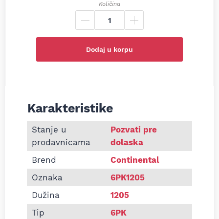
Količina
Dodaj u korpu
Karakteristike
Informacije o Pk kaiš Continental 6PK1205
Stanje u
Pozvati pre
prodavnicama
dolaska
Brend
Continental
Oznaka
6PK1205
Dužina
1205
Tip
6PK