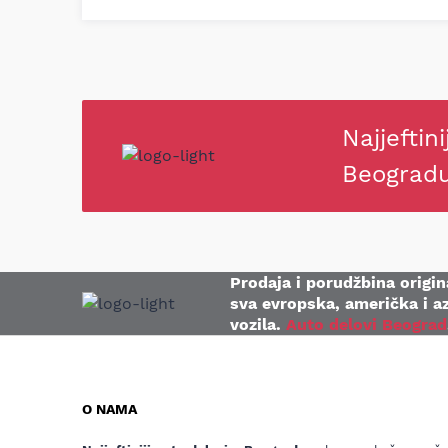
Najjeftini
Beograd
Prodaja i porudžbina origina
sva evropska, američka i az
vozila.
Auto delovi Beograd
O NAMA