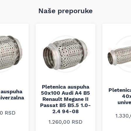
Naše preporuke
Pletenica auspuha
Pleteni
 auspuha
50x100 Audi A4 B5
40
iverzalna
Renault Megane II
univ
Passat B5 B5.5 1.0-
2.4 94-08
00
RSD
1.330
1.260,00
RSD