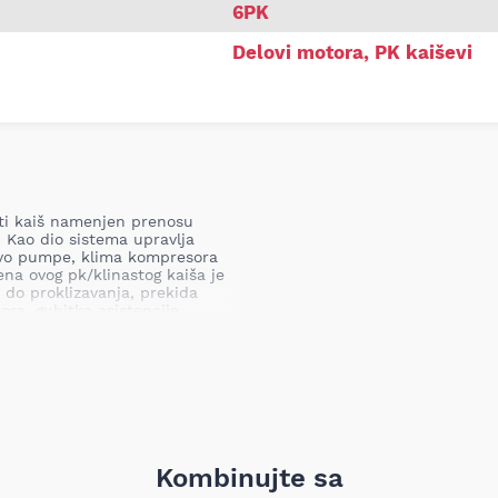
6PK
Delovi motora
,
PK kaiševi
sti kaiš namenjen prenosu
Kao dio sistema upravlja
rvo pumpe, klima kompresora
a ovog pk/klinastog kaiša je
i do proklizavanja, prekida
ra, gubitka asistencije
 sigurnosti i pouzdanosti
Kombinujte sa
menih i industrijskih