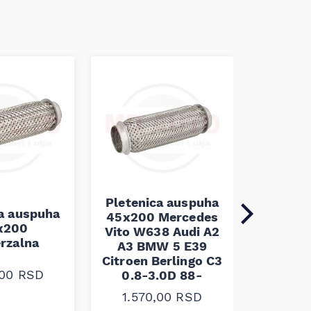
Pletenica auspuha
ca auspuha
45x200 Mercedes
Pleten
x200
Vito W638 Audi A2
45x100 
erzalna
A3 BMW 5 E39
Citroen Berlingo C3
1.10
,00
RSD
0.8-3.0D 88-
1.570,00
RSD