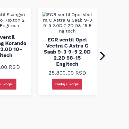
EGR
Merced
ventil
EGR ventil Opel
3.0D 0
g Korando
Vectra C Astra G
2.0D 10-
Saab 9-3 9-5 2.0D
itech
2.2D 98-15
17.5
Engitech
0,00
RSD
28.800,00
RSD
 u korpu
Dodaj u korpu
Doda