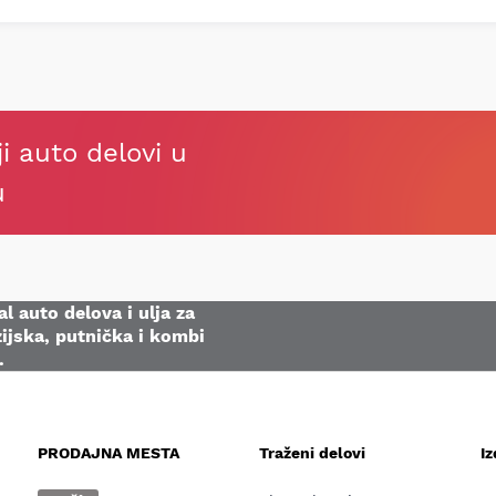
ji auto delovi u
u
l auto delova i ulja za
ijska, putnička i kombi
.
PRODAJNA MESTA
Traženi delovi
I