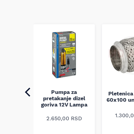
Pumpa za
auspuha
Pletenica
pretakanje dizel
verzalna
60x100 un
goriva 12V Lampa
0
RSD
1.300,
2.650,00
RSD