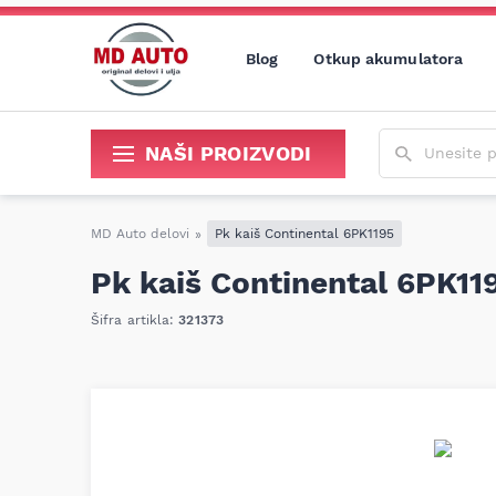
Blog
Otkup akumulatora
Unesite poja
NAŠI PROIZVODI
Sredstva za održavanje i popravku
MD Auto delovi
»
Pk kaiš Continental 6PK1195
Pk kaiš Continental 6PK11
Šifra artikla:
321373