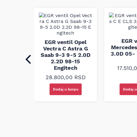
komponenti visokog kvaliteta; ovaj pk kaiš pr
prenošenje snage i otpornost na habanje, ula
promene. Proizvod je izrađen i testiran po f
obezbedio pouzdan rad sistema pogona pomo
ntil
EGR v
EGR ventil Opel
 Korando
Mercedes
Vectra C Astra G
.0D 10-
3.0D 05- 
Saab 9-3 9-5 2.0D
ech
2.2D 98-15
Engitech
17.510,
00
RSD
28.800,00
RSD
korpu
Dodaj u korpu
Dodaj u