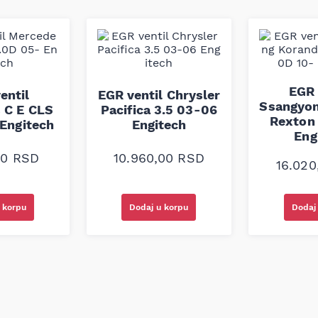
ojektovan je za precizno
zak ulja i temperaturne
abričkim standardima kako bi
ćnih uređaja.
EGR 
entil
EGR ventil Chrysler
Ssangyon
 C E CLS
Pacifica 3.5 03-06
Rexton 
Engitech
Engitech
Eng
00
RSD
10.960,00
RSD
16.02
 korpu
Dodaj u korpu
Dodaj