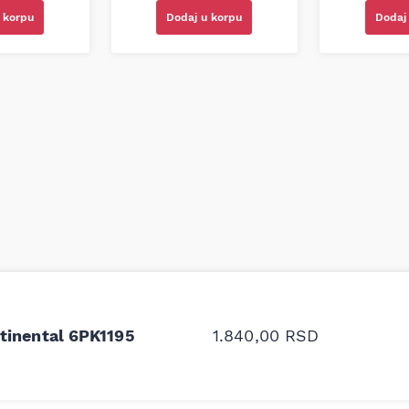
 korpu
Dodaj u korpu
Dodaj
odavnice auto delova i
Odlična usluga i ljub
upila sam više puta auto
tačan naziv i tip koč
tinental 6PK1195
1.840,00
RSD
oruka za proizvođača i
ali me je Miloš podse
proizvođača.
Stefan Savić, Beograd (Toy