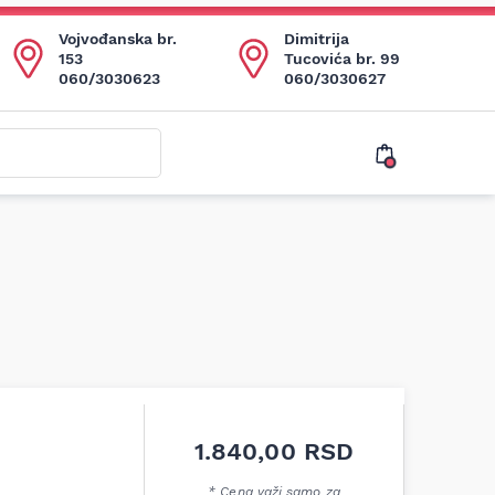
Vojvođanska br.
Dimitrija
153
Tucovića br. 99
060/3030623
060/3030627
1.840,00
RSD
* Cena važi samo za